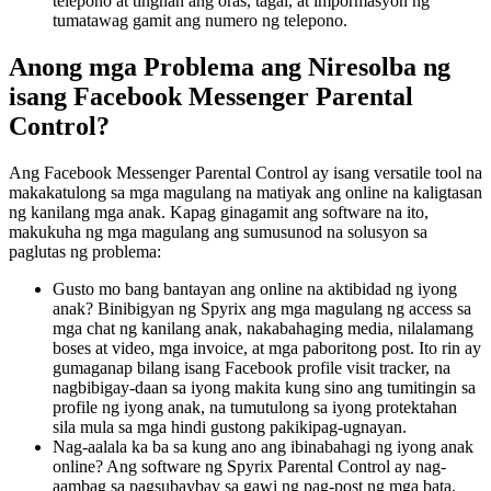
telepono at tingnan ang oras, tagal, at impormasyon ng
tumatawag gamit ang numero ng telepono.
Anong mga Problema ang Niresolba ng
isang Facebook Messenger Parental
Control?
Ang Facebook Messenger Parental Control ay isang versatile tool na
makakatulong sa mga magulang na matiyak ang online na kaligtasan
ng kanilang mga anak. Kapag ginagamit ang software na ito,
makukuha ng mga magulang ang sumusunod na solusyon sa
paglutas ng problema:
Gusto mo bang bantayan ang online na aktibidad ng iyong
anak? Binibigyan ng Spyrix ang mga magulang ng access sa
mga chat ng kanilang anak, nakabahaging media, nilalamang
boses at video, mga invoice, at mga paboritong post. Ito rin ay
gumaganap bilang isang Facebook profile visit tracker, na
nagbibigay-daan sa iyong makita kung sino ang tumitingin sa
profile ng iyong anak, na tumutulong sa iyong protektahan
sila mula sa mga hindi gustong pakikipag-ugnayan.
Nag-aalala ka ba sa kung ano ang ibinabahagi ng iyong anak
online? Ang software ng Spyrix Parental Control ay nag-
aambag sa pagsubaybay sa gawi ng pag-post ng mga bata,