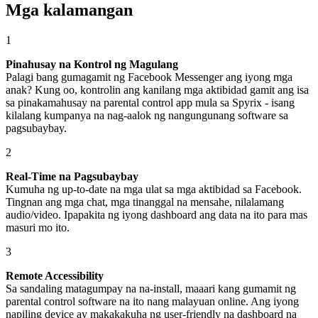
Mga kalamangan
1
Pinahusay na Kontrol ng Magulang
Palagi bang gumagamit ng Facebook Messenger ang iyong mga
anak? Kung oo, kontrolin ang kanilang mga aktibidad gamit ang isa
sa pinakamahusay na parental control app mula sa Spyrix - isang
kilalang kumpanya na nag-aalok ng nangungunang software sa
pagsubaybay.
2
Real-Time na Pagsubaybay
Kumuha ng up-to-date na mga ulat sa mga aktibidad sa Facebook.
Tingnan ang mga chat, mga tinanggal na mensahe, nilalamang
audio/video. Ipapakita ng iyong dashboard ang data na ito para mas
masuri mo ito.
3
Remote Accessibility
Sa sandaling matagumpay na na-install, maaari kang gumamit ng
parental control software na ito nang malayuan online. Ang iyong
napiling device ay makakakuha ng user-friendly na dashboard na