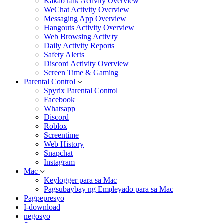
KakaoTalk Activity Overview
WeChat Activity Overview
Messaging App Overview
Hangouts Activity Overview
Web Browsing Activity
Daily Activity Reports
Safety Alerts
Discord Activity Overview
Screen Time & Gaming
Parental Control
Spyrix Parental Control
Facebook
Whatsapp
Discord
Roblox
Screentime
Web History
Snapchat
Instagram
Mac
Keylogger para sa Mac
Pagsubaybay ng Empleyado para sa Mac
Pagpepresyo
I-download
negosyo