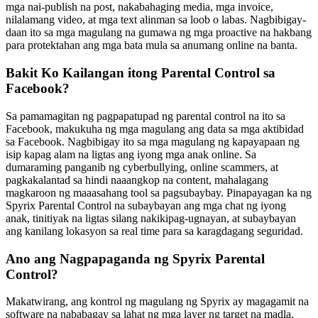
mga nai-publish na post, nakabahaging media, mga invoice,
nilalamang video, at mga text alinman sa loob o labas. Nagbibigay-
daan ito sa mga magulang na gumawa ng mga proactive na hakbang
para protektahan ang mga bata mula sa anumang online na banta.
Bakit Ko Kailangan itong Parental Control sa
Facebook?
Sa pamamagitan ng pagpapatupad ng parental control na ito sa
Facebook, makukuha ng mga magulang ang data sa mga aktibidad
sa Facebook. Nagbibigay ito sa mga magulang ng kapayapaan ng
isip kapag alam na ligtas ang iyong mga anak online. Sa
dumaraming panganib ng cyberbullying, online scammers, at
pagkakalantad sa hindi naaangkop na content, mahalagang
magkaroon ng maaasahang tool sa pagsubaybay. Pinapayagan ka ng
Spyrix Parental Control na subaybayan ang mga chat ng iyong
anak, tinitiyak na ligtas silang nakikipag-ugnayan, at subaybayan
ang kanilang lokasyon sa real time para sa karagdagang seguridad.
Ano ang Nagpapaganda ng Spyrix Parental
Control?
Makatwirang, ang kontrol ng magulang ng Spyrix ay magagamit na
software na nababagay sa lahat ng mga layer ng target na madla.