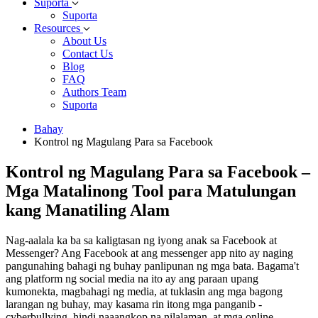
Suporta
Suporta
Resources
About Us
Contact Us
Blog
FAQ
Authors Team
Suporta
Bahay
Kontrol ng Magulang Para sa Facebook
Kontrol ng Magulang Para sa Facebook –
Mga Matalinong Tool para Matulungan
kang Manatiling Alam
Nag-aalala ka ba sa kaligtasan ng iyong anak sa Facebook at
Messenger? Ang Facebook at ang messenger app nito ay naging
pangunahing bahagi ng buhay panlipunan ng mga bata. Bagama't
ang platform ng social media na ito ay ang paraan upang
kumonekta, magbahagi ng media, at tuklasin ang mga bagong
larangan ng buhay, may kasama rin itong mga panganib -
cyberbullying, hindi naaangkop na nilalaman, at mga online