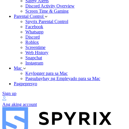
Safety Alerts
Discord Activity Overview
Screen Time & Gaming
Parental Control
Spyrix Parental Control
Facebook
Whatsapp
Discord
Roblox
Screentime
Web History
Snapchat
Instagram
Mac
Keylogger para sa Mac
Pagsubaybay ng Empleyado para sa Mac
Pagpepresyo
Sign up
Ang aking account