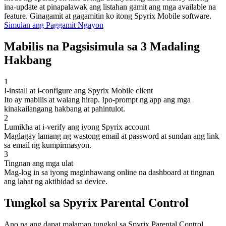
ina-update at pinapalawak ang listahan gamit ang mga available na
feature. Ginagamit at gagamitin ko itong Spyrix Mobile software.
Simulan ang Paggamit Ngayon
Mabilis na Pagsisimula sa 3 Madaling
Hakbang
1
I-install at i-configure ang Spyrix Mobile client
Ito ay mabilis at walang hirap. Ipo-prompt ng app ang mga
kinakailangang hakbang at pahintulot.
2
Lumikha at i-verify ang iyong Spyrix account
Maglagay lamang ng wastong email at password at sundan ang link
sa email ng kumpirmasyon.
3
Tingnan ang mga ulat
Mag-log in sa iyong maginhawang online na dashboard at tingnan
ang lahat ng aktibidad sa device.
Tungkol sa Spyrix Parental Control
Ano pa ang dapat malaman tungkol sa Spyrix Parental Control