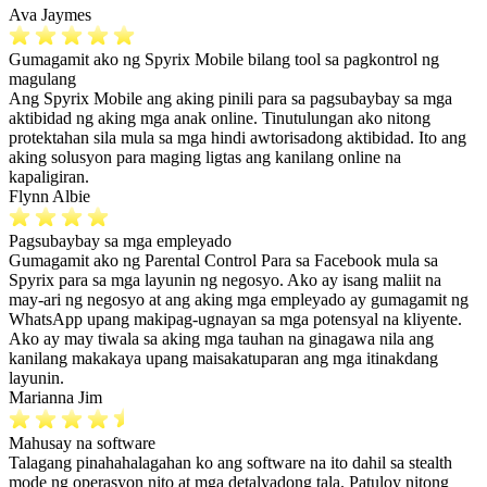
Ava Jaymes
Gumagamit ako ng Spyrix Mobile bilang tool sa pagkontrol ng
magulang
Ang Spyrix Mobile ang aking pinili para sa pagsubaybay sa mga
aktibidad ng aking mga anak online. Tinutulungan ako nitong
protektahan sila mula sa mga hindi awtorisadong aktibidad. Ito ang
aking solusyon para maging ligtas ang kanilang online na
kapaligiran.
Flynn Albie
Pagsubaybay sa mga empleyado
Gumagamit ako ng Parental Control Para sa Facebook mula sa
Spyrix para sa mga layunin ng negosyo. Ako ay isang maliit na
may-ari ng negosyo at ang aking mga empleyado ay gumagamit ng
WhatsApp upang makipag-ugnayan sa mga potensyal na kliyente.
Ako ay may tiwala sa aking mga tauhan na ginagawa nila ang
kanilang makakaya upang maisakatuparan ang mga itinakdang
layunin.
Marianna Jim
Mahusay na software
Talagang pinahahalagahan ko ang software na ito dahil sa stealth
mode ng operasyon nito at mga detalyadong tala. Patuloy nitong