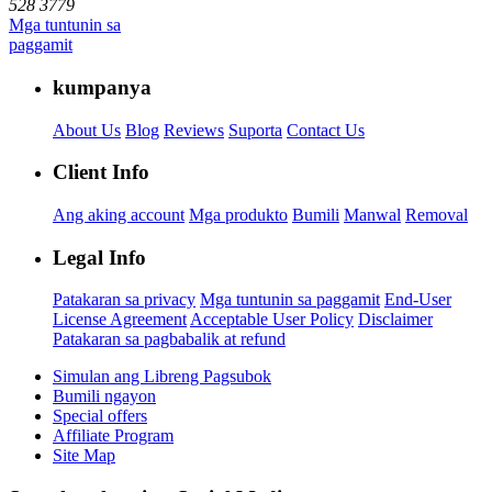
528 3779
Mga tuntunin sa
paggamit
kumpanya
About Us
Blog
Reviews
Suporta
Contact Us
Client Info
Ang aking account
Mga produkto
Bumili
Manwal
Removal
Legal Info
Patakaran sa privacy
Mga tuntunin sa paggamit
End-User
License Agreement
Acceptable User Policy
Disclaimer
Patakaran sa pagbabalik at refund
Simulan ang Libreng Pagsubok
Bumili ngayon
Special offers
Affiliate Program
Site Map