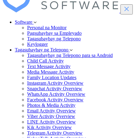
Software
Personal na Monitor
Pagsubaybay sa Empleyado
Tagasubaybay ng Telepono
Keylogger
Tagasubaybay ng Telepono
Tagasubaybay ng Telepono para sa Android
Child Call Activity
Text Message Activity
Media Message Activity
Family Location Updates
Instagram Activity Overview
Snapchat Activity Overview
WhatsApp Activity Overview
Facebook Activity Overview
Photos & Media Activity
Email Activity Overview
Viber Activity Overview
LINE Activity Overview
Kik Activity Overview
Telegram Activity Overview