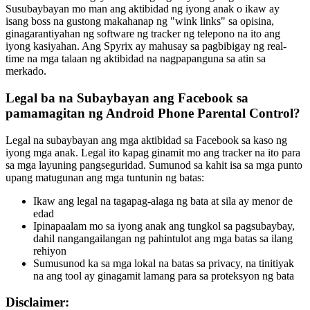
Susubaybayan mo man ang aktibidad ng iyong anak o ikaw ay
isang boss na gustong makahanap ng "wink links" sa opisina,
ginagarantiyahan ng software ng tracker ng telepono na ito ang
iyong kasiyahan. Ang Spyrix ay mahusay sa pagbibigay ng real-
time na mga talaan ng aktibidad na nagpapanguna sa atin sa
merkado.
Legal ba na Subaybayan ang Facebook sa
pamamagitan ng Android Phone Parental Control?
Legal na subaybayan ang mga aktibidad sa Facebook sa kaso ng
iyong mga anak. Legal ito kapag ginamit mo ang tracker na ito para
sa mga layuning pangseguridad. Sumunod sa kahit isa sa mga punto
upang matugunan ang mga tuntunin ng batas:
Ikaw ang legal na tagapag-alaga ng bata at sila ay menor de
edad
Ipinapaalam mo sa iyong anak ang tungkol sa pagsubaybay,
dahil nangangailangan ng pahintulot ang mga batas sa ilang
rehiyon
Sumusunod ka sa mga lokal na batas sa privacy, na tinitiyak
na ang tool ay ginagamit lamang para sa proteksyon ng bata
Disclaimer: