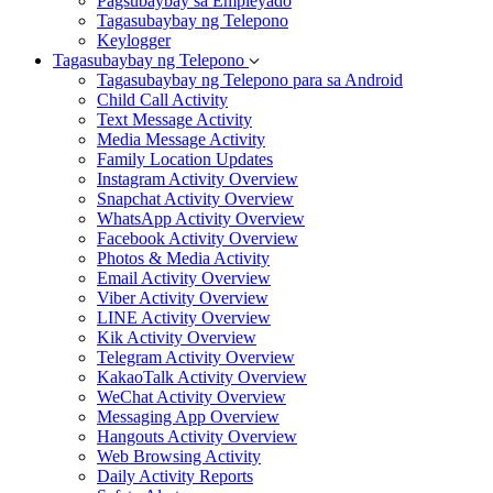
Pagsubaybay sa Empleyado
Tagasubaybay ng Telepono
Keylogger
Tagasubaybay ng Telepono
Tagasubaybay ng Telepono para sa Android
Child Call Activity
Text Message Activity
Media Message Activity
Family Location Updates
Instagram Activity Overview
Snapchat Activity Overview
WhatsApp Activity Overview
Facebook Activity Overview
Photos & Media Activity
Email Activity Overview
Viber Activity Overview
LINE Activity Overview
Kik Activity Overview
Telegram Activity Overview
KakaoTalk Activity Overview
WeChat Activity Overview
Messaging App Overview
Hangouts Activity Overview
Web Browsing Activity
Daily Activity Reports