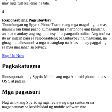
may mga full real-time na tala.
4
Responsableng Pagsubaybay
Tinutulungan ng Spyrix Phone Tracker ang mga magulang na mas
maunawaan kung paano gumagamit ng smartphone ang kanilang
anak at matukoy ang mga potensyal na panganib online. Ang tool na
ito ay inilaan para sa responsableng pagsubaybay ng magulang, na
ginagamit alinsunod sa mga naaangkop na batas at may paggalang
sa mga inaasahan sa privacy.
Sign Up Now
Pagkakatugma
Sinusuportahan ng Spyrix Mobile ang mga Android phone mula sa
OS 5 at pataas.
Mga pagsusuri
Nag-aalok ang Spyrix ng mga review ng mga customer na
nagpapatunay sa kredibilidad ng mobile software nito.