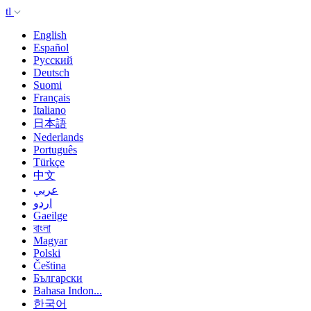
tl
English
Español
Русский
Deutsch
Suomi
Français
Italiano
日本語
Nederlands
Português
Türkçe
中文
عربي
اردو
Gaeilge
বাংলা
Magyar
Polski
Čeština
Български
Bahasa Indon...
한국어