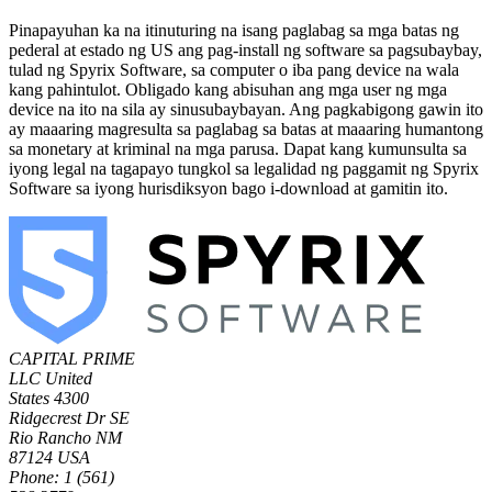
Pinapayuhan ka na itinuturing na isang paglabag sa mga batas ng
pederal at estado ng US ang pag-install ng software sa pagsubaybay,
tulad ng Spyrix Software, sa computer o iba pang device na wala
kang pahintulot. Obligado kang abisuhan ang mga user ng mga
device na ito na sila ay sinusubaybayan. Ang pagkabigong gawin ito
ay maaaring magresulta sa paglabag sa batas at maaaring humantong
sa monetary at kriminal na mga parusa. Dapat kang kumunsulta sa
iyong legal na tagapayo tungkol sa legalidad ng paggamit ng Spyrix
Software sa iyong hurisdiksyon bago i-download at gamitin ito.
CAPITAL PRIME
LLC
United
States
4300
Ridgecrest Dr SE
Rio Rancho NM
87124 USA
Phone: 1 (561)