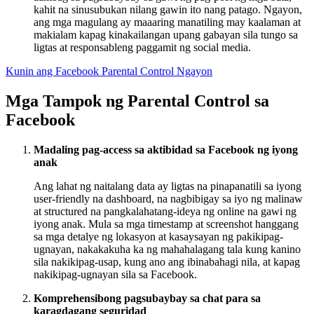
kahit na sinusubukan nilang gawin ito nang patago. Ngayon,
ang mga magulang ay maaaring manatiling may kaalaman at
makialam kapag kinakailangan upang gabayan sila tungo sa
ligtas at responsableng paggamit ng social media.
Kunin ang Facebook Parental Control Ngayon
Mga Tampok ng Parental Control sa
Facebook
Madaling pag-access sa aktibidad sa Facebook ng iyong
anak
Ang lahat ng naitalang data ay ligtas na pinapanatili sa iyong
user-friendly na dashboard, na nagbibigay sa iyo ng malinaw
at structured na pangkalahatang-ideya ng online na gawi ng
iyong anak. Mula sa mga timestamp at screenshot hanggang
sa mga detalye ng lokasyon at kasaysayan ng pakikipag-
ugnayan, nakakakuha ka ng mahahalagang tala kung kanino
sila nakikipag-usap, kung ano ang ibinabahagi nila, at kapag
nakikipag-ugnayan sila sa Facebook.
Komprehensibong pagsubaybay sa chat para sa
karagdagang seguridad