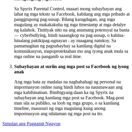
Sa Spyrix Parental Control, maaari mong subaybayan ang
lahat ng mga teksto sa Facebook, kabilang ang mga pribado at
panggrupong pag-uusap. Bilang karagdagan, ang mga
magulang ay makakakuha ng mga timestamp at mga detalye
ng kalahok. Tinitiyak nito na ang anumang potensyal na banta
— cyberbullying, hindi naaangkop na pag-uusap, o kahina-
hinalang pakikipag-ugnayan - ay maagang natukoy. Sa
pamamagitan ng pagsubaybay sa kanilang digital na
komunikasyon, mapoprotektahan mo ang iyong anak mula sa
mga online na panganib sa real time.
Subaybayan at suriin ang mga post sa Facebook ng iyong
anak
Ang mga bata ay madalas na nagbabahagi ng personal na
impormasyon online nang hindi lubos na nauunawaan ang
mga kahihinatnan. Binibigyang-daan ka ng Spyrix na
subaybayan ang kanilang mga post sa Facebook. Mag-post
man sila sa publiko, sa loob ng mga grupo, o sa kanilang
timeline, masusuri ng mga magulang kung anong
impormasyon ang nilalaman ng mga post na ito.
Simulan ang Paggamit Ngayon