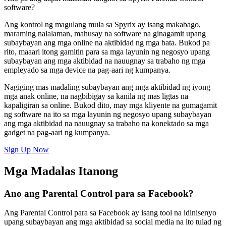
software?
Ang kontrol ng magulang mula sa Spyrix ay isang makabago,
maraming nalalaman, mahusay na software na ginagamit upang
subaybayan ang mga online na aktibidad ng mga bata. Bukod pa
rito, maaari itong gamitin para sa mga layunin ng negosyo upang
subaybayan ang mga aktibidad na nauugnay sa trabaho ng mga
empleyado sa mga device na pag-aari ng kumpanya.
Nagiging mas madaling subaybayan ang mga aktibidad ng iyong
mga anak online, na nagbibigay sa kanila ng mas ligtas na
kapaligiran sa online. Bukod dito, may mga kliyente na gumagamit
ng software na ito sa mga layunin ng negosyo upang subaybayan
ang mga aktibidad na nauugnay sa trabaho na konektado sa mga
gadget na pag-aari ng kumpanya.
Sign Up Now
Mga Madalas Itanong
Ano ang Parental Control para sa Facebook?
Ang Parental Control para sa Facebook ay isang tool na idinisenyo
upang subaybayan ang mga aktibidad sa social media na ito tulad ng