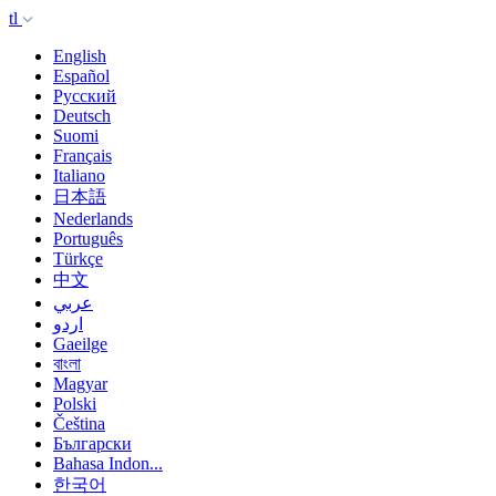
tl
English
Español
Русский
Deutsch
Suomi
Français
Italiano
日本語
Nederlands
Português
Türkçe
中文
عربي
اردو
Gaeilge
বাংলা
Magyar
Polski
Čeština
Български
Bahasa Indon...
한국어