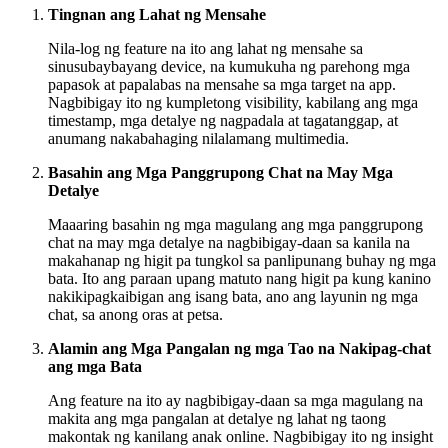
Tingnan ang Lahat ng Mensahe
Nila-log ng feature na ito ang lahat ng mensahe sa
sinusubaybayang device, na kumukuha ng parehong mga
papasok at papalabas na mensahe sa mga target na app.
Nagbibigay ito ng kumpletong visibility, kabilang ang mga
timestamp, mga detalye ng nagpadala at tagatanggap, at
anumang nakabahaging nilalamang multimedia.
Basahin ang Mga Panggrupong Chat na May Mga
Detalye
Maaaring basahin ng mga magulang ang mga panggrupong
chat na may mga detalye na nagbibigay-daan sa kanila na
makahanap ng higit pa tungkol sa panlipunang buhay ng mga
bata. Ito ang paraan upang matuto nang higit pa kung kanino
nakikipagkaibigan ang isang bata, ano ang layunin ng mga
chat, sa anong oras at petsa.
Alamin ang Mga Pangalan ng mga Tao na Nakipag-chat
ang mga Bata
Ang feature na ito ay nagbibigay-daan sa mga magulang na
makita ang mga pangalan at detalye ng lahat ng taong
makontak ng kanilang anak online. Nagbibigay ito ng insight