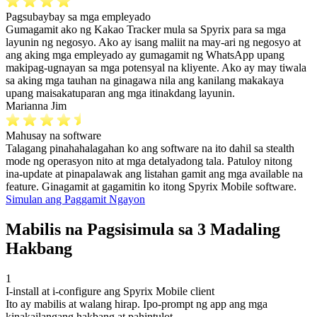
Pagsubaybay sa mga empleyado
Gumagamit ako ng Kakao Tracker mula sa Spyrix para sa mga
layunin ng negosyo. Ako ay isang maliit na may-ari ng negosyo at
ang aking mga empleyado ay gumagamit ng WhatsApp upang
makipag-ugnayan sa mga potensyal na kliyente. Ako ay may tiwala
sa aking mga tauhan na ginagawa nila ang kanilang makakaya
upang maisakatuparan ang mga itinakdang layunin.
Marianna Jim
Mahusay na software
Talagang pinahahalagahan ko ang software na ito dahil sa stealth
mode ng operasyon nito at mga detalyadong tala. Patuloy nitong
ina-update at pinapalawak ang listahan gamit ang mga available na
feature. Ginagamit at gagamitin ko itong Spyrix Mobile software.
Simulan ang Paggamit Ngayon
Mabilis na Pagsisimula sa 3 Madaling
Hakbang
1
I-install at i-configure ang Spyrix Mobile client
Ito ay mabilis at walang hirap. Ipo-prompt ng app ang mga
kinakailangang hakbang at pahintulot.