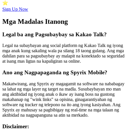
Sign Up Now
Mga Madalas Itanong
Legal ba ang Pagsubaybay sa Kakao Talk?
Legal na subaybayan ang social platform ng Kakao Talk ng iyong
mga anak kung sakaling wala pa silang 18 taong gulang. Ang mga
dahilan para sa pagsubaybay ay malapit na konektado sa seguridad
at isang mas ligtas na kapaligiran sa online.
Ano ang Nagpapaganda ng Spyrix Mobile?
Makatwirang, ang Spyrix ay magagamit na software na nababagay
sa lahat ng mga layer ng target na madla. Susubaybayan mo man
ang aktibidad ng iyong anak o ikaw ay isang boss na gustong
makahanap ng "wink links" sa opisina, ginagarantiyahan ng
software ng tracker ng telepono na ito ang iyong kasiyahan. Ang
Spyrix ay mahusay sa pagbibigay ng real-time na mga talaan ng
aktibidad na nagpapanguna sa atin sa merkado.
Disclaimer: