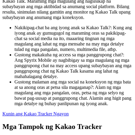
Kakao Talk. Maraming mga magulang ang nagsisikap na
subaybayan ang mga aktibidad sa anumang social platform. Bilang
resulta, sinimulan nilang gamitin ang monitor ng Kakao Talk upang
subaybayan ang anumang mga koneksyon.
Nakikipag-chat ba ang iyong anak sa Kakao Talk?: Kung ang
iyong anak ay gumugugol ng maraming oras sa pakikipag-
chat sa social media na ito, maaaring tingnan ng mga
magulang ang lahat ng mga mensahe na may mga detalye
tulad ng mga pangalan, numero, multimedia file, atbp.
Gustong makakuha ng access sa mga panggrupong chat?:
Ang Spyrix Mobile ay nagbibigay sa mga magulang ng mga
panggrupong chat na may access upang subaybayan ang mga
panggrupong chat ng Kakao Talk kasama ang lahat ng
mahahalagang detalye.
Gustong malaman ang mga social na koneksyon ng mga bata
at sa anong oras at petsa sila magaganap?: Alam ng mga
magulang ang mga pangalan, oras, petsa ng mga selyo ng
bawat pag-uusap at panggrupong chat. Alamin ang higit pang
mga detalye ng buhay panlipunan ng iyong anak.
Kunin ang Kakao Tracker Ngayon
Mga Tampok ng Kakao Tracker