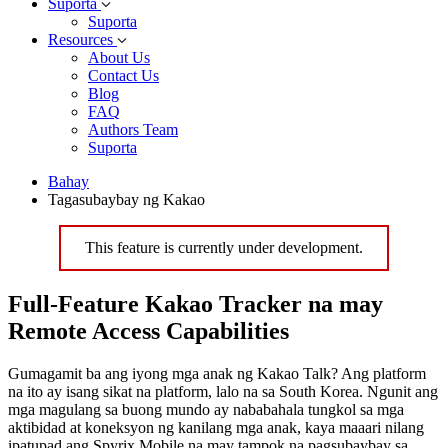
Suporta
Suporta
Resources
About Us
Contact Us
Blog
FAQ
Authors Team
Suporta
Bahay
Tagasubaybay ng Kakao
This feature is currently under development.
Full-Feature Kakao Tracker na may
Remote Access Capabilities
Gumagamit ba ang iyong mga anak ng Kakao Talk? Ang platform
na ito ay isang sikat na platform, lalo na sa South Korea. Ngunit ang
mga magulang sa buong mundo ay nababahala tungkol sa mga
aktibidad at koneksyon ng kanilang mga anak, kaya maaari nilang
ipatupad ang Spyrix Mobile na may tampok na pagsubaybay sa