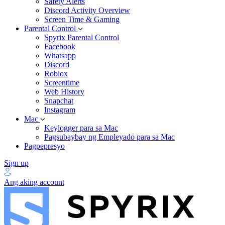
Safety Alerts
Discord Activity Overview
Screen Time & Gaming
Parental Control
Spyrix Parental Control
Facebook
Whatsapp
Discord
Roblox
Screentime
Web History
Snapchat
Instagram
Mac
Keylogger para sa Mac
Pagsubaybay ng Empleyado para sa Mac
Pagpepresyo
Sign up
Ang aking account