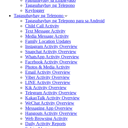
Pagsubaybay sa Empleyado
Tagasubaybay ng Telepono
Keylogger
Tagasubaybay ng Telepono
Tagasubaybay ng Telepono para sa Android
Child Call Activity
Text Message Activity
Media Message Activity
Family Location Updates
Instagram Activity Overview
Snapchat Activity Overview
WhatsApp Activity Overview
Facebook Activity Overview
Photos & Media Activity
Email Activity Overview
Viber Activity Overview
LINE Activity Overview
Kik Activity Overview
Telegram Activity Overview
KakaoTalk Activity Overview
WeChat Activity Overview
Messaging App Overview
Hangouts Activity Overview
Web Browsing Activity
Daily Activity Reports