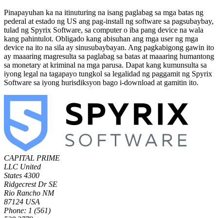
Pinapayuhan ka na itinuturing na isang paglabag sa mga batas ng
pederal at estado ng US ang pag-install ng software sa pagsubaybay,
tulad ng Spyrix Software, sa computer o iba pang device na wala
kang pahintulot. Obligado kang abisuhan ang mga user ng mga
device na ito na sila ay sinusubaybayan. Ang pagkabigong gawin ito
ay maaaring magresulta sa paglabag sa batas at maaaring humantong
sa monetary at kriminal na mga parusa. Dapat kang kumunsulta sa
iyong legal na tagapayo tungkol sa legalidad ng paggamit ng Spyrix
Software sa iyong hurisdiksyon bago i-download at gamitin ito.
CAPITAL PRIME
LLC
United
States
4300
Ridgecrest Dr SE
Rio Rancho NM
87124 USA
Phone: 1 (561)