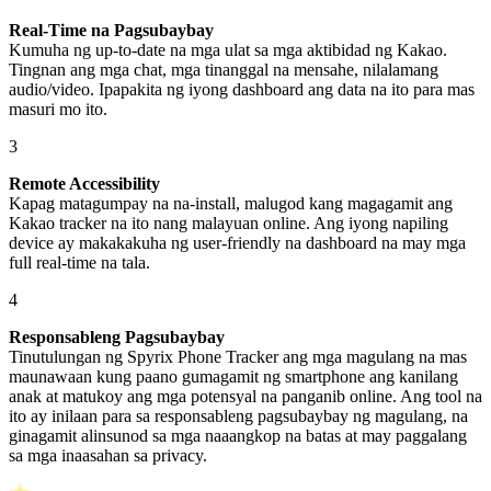
Real-Time na Pagsubaybay
Kumuha ng up-to-date na mga ulat sa mga aktibidad ng Kakao.
Tingnan ang mga chat, mga tinanggal na mensahe, nilalamang
audio/video. Ipapakita ng iyong dashboard ang data na ito para mas
masuri mo ito.
3
Remote Accessibility
Kapag matagumpay na na-install, malugod kang magagamit ang
Kakao tracker na ito nang malayuan online. Ang iyong napiling
device ay makakakuha ng user-friendly na dashboard na may mga
full real-time na tala.
4
Responsableng Pagsubaybay
Tinutulungan ng Spyrix Phone Tracker ang mga magulang na mas
maunawaan kung paano gumagamit ng smartphone ang kanilang
anak at matukoy ang mga potensyal na panganib online. Ang tool na
ito ay inilaan para sa responsableng pagsubaybay ng magulang, na
ginagamit alinsunod sa mga naaangkop na batas at may paggalang
sa mga inaasahan sa privacy.