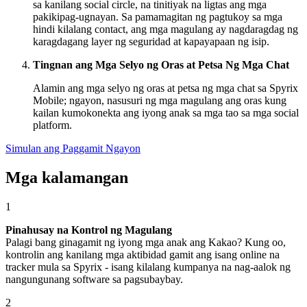
sa kanilang social circle, na tinitiyak na ligtas ang mga
pakikipag-ugnayan. Sa pamamagitan ng pagtukoy sa mga
hindi kilalang contact, ang mga magulang ay nagdaragdag ng
karagdagang layer ng seguridad at kapayapaan ng isip.
Tingnan ang Mga Selyo ng Oras at Petsa Ng Mga Chat
Alamin ang mga selyo ng oras at petsa ng mga chat sa Spyrix
Mobile; ngayon, nasusuri ng mga magulang ang oras kung
kailan kumokonekta ang iyong anak sa mga tao sa mga social
platform.
Simulan ang Paggamit Ngayon
Mga kalamangan
1
Pinahusay na Kontrol ng Magulang
Palagi bang ginagamit ng iyong mga anak ang Kakao? Kung oo,
kontrolin ang kanilang mga aktibidad gamit ang isang online na
tracker mula sa Spyrix - isang kilalang kumpanya na nag-aalok ng
nangungunang software sa pagsubaybay.
2