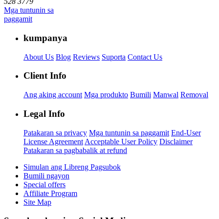
528 3779
Mga tuntunin sa
paggamit
kumpanya
About Us
Blog
Reviews
Suporta
Contact Us
Client Info
Ang aking account
Mga produkto
Bumili
Manwal
Removal
Legal Info
Patakaran sa privacy
Mga tuntunin sa paggamit
End-User
License Agreement
Acceptable User Policy
Disclaimer
Patakaran sa pagbabalik at refund
Simulan ang Libreng Pagsubok
Bumili ngayon
Special offers
Affiliate Program
Site Map