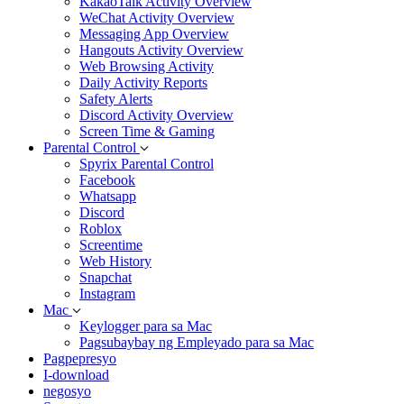
KakaoTalk Activity Overview
WeChat Activity Overview
Messaging App Overview
Hangouts Activity Overview
Web Browsing Activity
Daily Activity Reports
Safety Alerts
Discord Activity Overview
Screen Time & Gaming
Parental Control
Spyrix Parental Control
Facebook
Whatsapp
Discord
Roblox
Screentime
Web History
Snapchat
Instagram
Mac
Keylogger para sa Mac
Pagsubaybay ng Empleyado para sa Mac
Pagpepresyo
I-download
negosyo