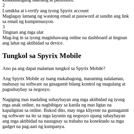
2
Lumikha at i-verify ang iyong Spyrix account
Maglagay lamang ng wastong email at password at sundin ang link
sa email ng kumpirmasyon.
3
Tingnan ang mga ulat
Mag-log in sa iyong maginhawang online na dashboard at tingnan
ang lahat ng aktibidad sa device.
Tungkol sa Spyrix Mobile
Ano pa ang dapat malaman tungkol sa Spyrix Mobile?
Ang Spyrix Mobile ay isang makabagong, maraming nalalaman,
mahusay na software na ginagamit bilang kontrol ng magulang at
pagsubaybay sa negosyo.
Nagiging mas madaling subaybayan ang mga aktibidad ng iyong
mga anak online, na nagbibigay sa kanila ng mas ligtas na
kapaligiran sa online. Bukod dito, may mga kliyente na gumagamit
ng software na ito sa mga layunin ng negosyo upang subaybayan
ang mga aktibidad na nauugnay sa trabaho na konektado sa mga
gadget na pag-aari ng kumpanya.