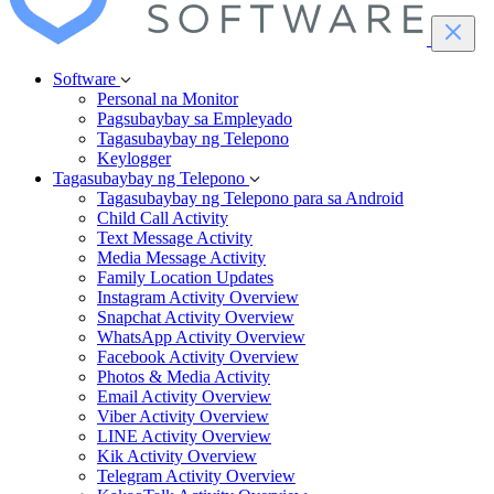
Software
Personal na Monitor
Pagsubaybay sa Empleyado
Tagasubaybay ng Telepono
Keylogger
Tagasubaybay ng Telepono
Tagasubaybay ng Telepono para sa Android
Child Call Activity
Text Message Activity
Media Message Activity
Family Location Updates
Instagram Activity Overview
Snapchat Activity Overview
WhatsApp Activity Overview
Facebook Activity Overview
Photos & Media Activity
Email Activity Overview
Viber Activity Overview
LINE Activity Overview
Kik Activity Overview
Telegram Activity Overview