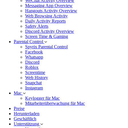
WeChat Activity Overview
Messaging App Overview
Hangouts Activity Overview
Web Browsing Activity
Daily Activity Reports
Safety Alerts
Discord Activity Overview
Screen Time & Gaming
Parental Control
Spyrix Parental Control
Facebook
Whatsapp
Discord
Roblox
Screentime
Web History
Snapchat
Instagram
Mac
Keylogger für Mac
Mitarbeiterüberwachung für Mac
Preise
Herunterladen
Geschäftlich
Unterstützung