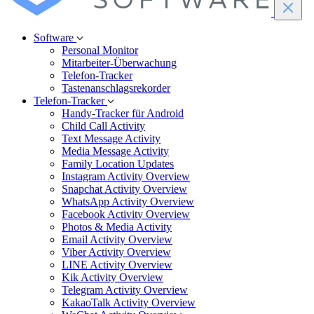
Software
Personal Monitor
Mitarbeiter-Überwachung
Telefon-Tracker
Tastenanschlagsrekorder
Telefon-Tracker
Handy-Tracker für Android
Child Call Activity
Text Message Activity
Media Message Activity
Family Location Updates
Instagram Activity Overview
Snapchat Activity Overview
WhatsApp Activity Overview
Facebook Activity Overview
Photos & Media Activity
Email Activity Overview
Viber Activity Overview
LINE Activity Overview
Kik Activity Overview
Telegram Activity Overview
KakaoTalk Activity Overview