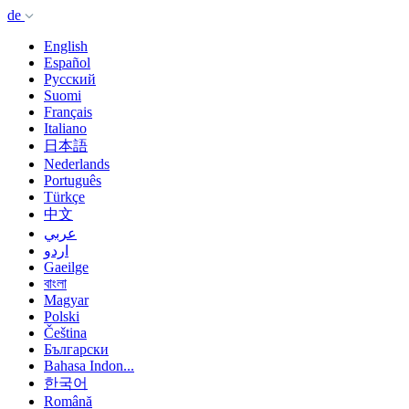
de
English
Español
Русский
Suomi
Français
Italiano
日本語
Nederlands
Português
Türkçe
中文
عربي
اردو
Gaeilge
বাংলা
Magyar
Polski
Čeština
Български
Bahasa Indon...
한국어
Română