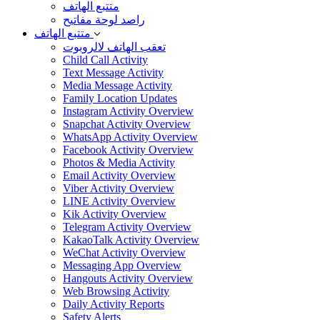
متتبع الهاتف
راصد لوحة مفاتيح
متتبع الهاتف
تعقب الهاتف لالروبوت
Child Call Activity
Text Message Activity
Media Message Activity
Family Location Updates
Instagram Activity Overview
Snapchat Activity Overview
WhatsApp Activity Overview
Facebook Activity Overview
Photos & Media Activity
Email Activity Overview
Viber Activity Overview
LINE Activity Overview
Kik Activity Overview
Telegram Activity Overview
KakaoTalk Activity Overview
WeChat Activity Overview
Messaging App Overview
Hangouts Activity Overview
Web Browsing Activity
Daily Activity Reports
Safety Alerts