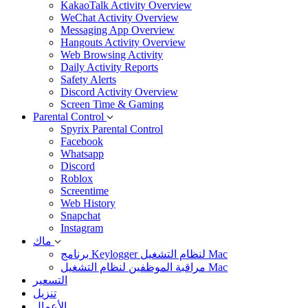
KakaoTalk Activity Overview
WeChat Activity Overview
Messaging App Overview
Hangouts Activity Overview
Web Browsing Activity
Daily Activity Reports
Safety Alerts
Discord Activity Overview
Screen Time & Gaming
Parental Control
Spyrix Parental Control
Facebook
Whatsapp
Discord
Roblox
Screentime
Web History
Snapchat
Instagram
ماك
برنامج Keylogger لنظام التشغيل Mac
مراقبة الموظفين لنظام التشغيل Mac
التسعير
تنزيل
الأعمال