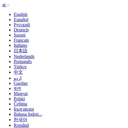
ar
English
Español
Русский
Deutsch
Suomi
Français
Italiano
日本語
Nederlands
Português
Türkçe
中文
اردو
Gaeilge
বাংলা
Magyar
Polski
Čeština
Български
Bahasa Indon...
한국어
Română