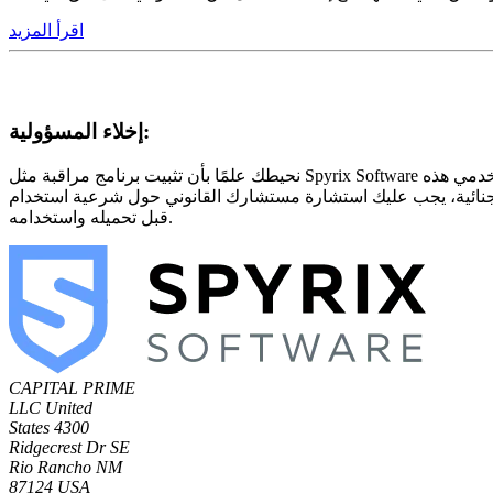
اقرأ المزيد
إخلاء المسؤولية:
نحيطك علمًا بأن تثبيت برنامج مراقبة مثل Spyrix Software على الكمبيوتر أو أي جهاز آخر ليس لديك تصريح به يعتبر انتهاكًا للقوانين الفيدرالية وقوانين الولايات الأمريكية، وأنت ملزم بإخطار مستخدمي هذه
ليك استشارة مستشارك القانوني حول شرعية استخدام Spyrix Software في منطقتك
قبل تحميله واستخدامه.
CAPITAL PRIME
LLC
United
States
4300
Ridgecrest Dr SE
Rio Rancho NM
87124 USA