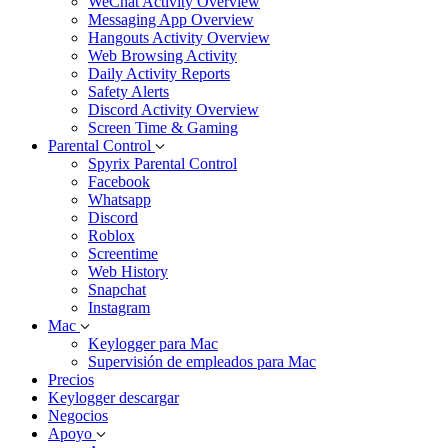
WeChat Activity Overview
Messaging App Overview
Hangouts Activity Overview
Web Browsing Activity
Daily Activity Reports
Safety Alerts
Discord Activity Overview
Screen Time & Gaming
Parental Control
Spyrix Parental Control
Facebook
Whatsapp
Discord
Roblox
Screentime
Web History
Snapchat
Instagram
Mac
Keylogger para Mac
Supervisión de empleados para Mac
Precios
Keylogger descargar
Negocios
Apoyo