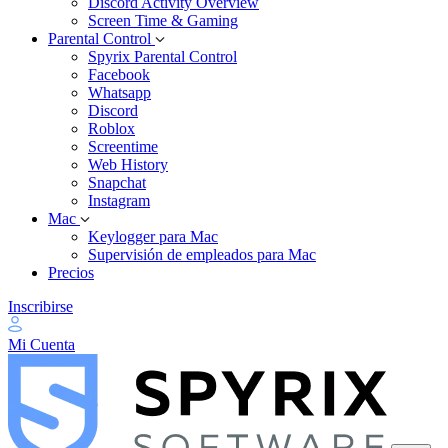
Discord Activity Overview
Screen Time & Gaming
Parental Control
Spyrix Parental Control
Facebook
Whatsapp
Discord
Roblox
Screentime
Web History
Snapchat
Instagram
Mac
Keylogger para Mac
Supervisión de empleados para Mac
Precios
Inscribirse
Mi Cuenta