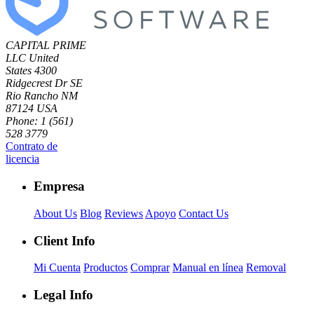
CAPITAL PRIME
LLC
United
States
4300
Ridgecrest Dr SE
Rio Rancho NM
87124 USA
Phone: 1 (561)
528 3779
Contrato de
licencia
Empresa
About Us
Blog
Reviews
Apoyo
Contact Us
Client Info
Mi Cuenta
Productos
Comprar
Manual en línea
Removal
Legal Info