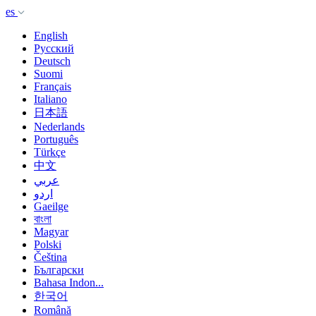
es
English
Русский
Deutsch
Suomi
Français
Italiano
日本語
Nederlands
Português
Türkçe
中文
عربي
اردو
Gaeilge
বাংলা
Magyar
Polski
Čeština
Български
Bahasa Indon...
한국어
Română