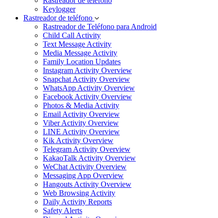
Rastreador de teléfono
Keylogger
Rastreador de teléfono
Rastreador de Teléfono para Android
Child Call Activity
Text Message Activity
Media Message Activity
Family Location Updates
Instagram Activity Overview
Snapchat Activity Overview
WhatsApp Activity Overview
Facebook Activity Overview
Photos & Media Activity
Email Activity Overview
Viber Activity Overview
LINE Activity Overview
Kik Activity Overview
Telegram Activity Overview
KakaoTalk Activity Overview
WeChat Activity Overview
Messaging App Overview
Hangouts Activity Overview
Web Browsing Activity
Daily Activity Reports
Safety Alerts