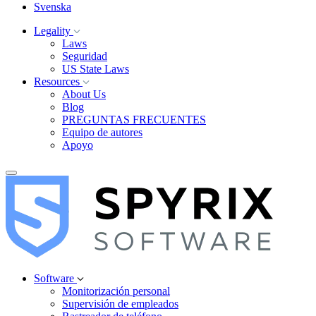
Svenska
Legality
Laws
Seguridad
US State Laws
Resources
About Us
Blog
PREGUNTAS FRECUENTES
Equipo de autores
Apoyo
Software
Monitorización personal
Supervisión de empleados