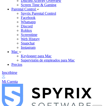
Discord Activity Overview
Screen Time & Gaming
Parental Control
Spyrix Parental Control
Facebook
Whatsapp
Discord
Roblox
Screentime
Web History
Snapchat
Instagram
Mac
Keylogger para Mac
Supervisión de empleados para Mac
Precios
Inscribirse
Mi Cuenta