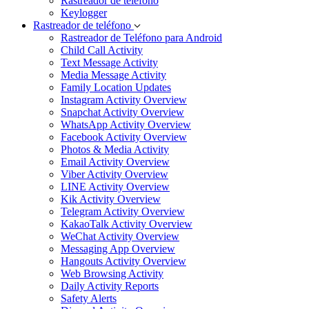
Rastreador de teléfono
Keylogger
Rastreador de teléfono
Rastreador de Teléfono para Android
Child Call Activity
Text Message Activity
Media Message Activity
Family Location Updates
Instagram Activity Overview
Snapchat Activity Overview
WhatsApp Activity Overview
Facebook Activity Overview
Photos & Media Activity
Email Activity Overview
Viber Activity Overview
LINE Activity Overview
Kik Activity Overview
Telegram Activity Overview
KakaoTalk Activity Overview
WeChat Activity Overview
Messaging App Overview
Hangouts Activity Overview
Web Browsing Activity
Daily Activity Reports
Safety Alerts