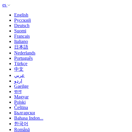
es
English
Русский
Deutsch
Suomi
Français
Italiano
日本語
Nederlands
Português
Türkçe
中文
عربي
اردو
Gaeilge
বাংলা
Magyar
Polski
Čeština
Български
Bahasa Indon...
한국어
Română