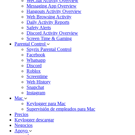
WeChat Activity Overview
Messaging App Overview
Hangouts Activity Overview
Web Browsing Activity
Daily Activity Reports
Safety Alerts
Discord Activity Overview
Screen Time & Gaming
Parental Control
Spyrix Parental Control
Facebook
Whatsapp
Discord
Roblox
Screentime
Web History
Snapchat
Instagram
Mac
Keylogger para Mac
Supervisión de empleados para Mac
Precios
Keylogger descargar
Negocios
Apoyo