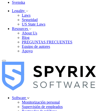
Svenska
Legality
Laws
Seguridad
US State Laws
Resources
About Us
Blog
PREGUNTAS FRECUENTES
Equipo de autores
Apoyo
Software
Monitorización personal
Supervisión de empleados