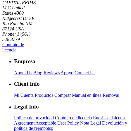
CAPITAL PRIME
LLC
United
States
4300
Ridgecrest Dr SE
Rio Rancho NM
87124 USA
Phone: 1 (561)
528 3779
Contrato de
licencia
Empresa
About Us
Blog
Reviews
Apoyo
Contact Us
Client Info
Mi Cuenta
Productos
Comprar
Manual en línea
Removal
Legal Info
Política de privacidad
Contrato de licencia
End-User License
Agreement
Acceptable User Policy
Nota Legal
Devolución y
política de reembolso