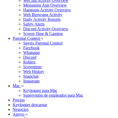
WeChat Activity Overview
Messaging App Overview
Hangouts Activity Overview
Web Browsing Activity
Daily Activity Reports
Safety Alerts
Discord Activity Overview
Screen Time & Gaming
Parental Control
Spyrix Parental Control
Facebook
Whatsapp
Discord
Roblox
Screentime
Web History
Snapchat
Instagram
Mac
Keylogger para Mac
Supervisión de empleados para Mac
Precios
Keylogger descargar
Negocios
Apoyo