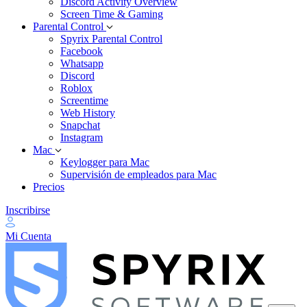
Discord Activity Overview
Screen Time & Gaming
Parental Control
Spyrix Parental Control
Facebook
Whatsapp
Discord
Roblox
Screentime
Web History
Snapchat
Instagram
Mac
Keylogger para Mac
Supervisión de empleados para Mac
Precios
Inscribirse
Mi Cuenta