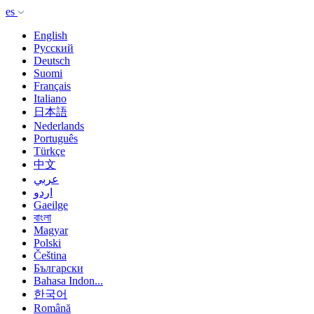
es
English
Русский
Deutsch
Suomi
Français
Italiano
日本語
Nederlands
Português
Türkçe
中文
عربي
اردو
Gaeilge
বাংলা
Magyar
Polski
Čeština
Български
Bahasa Indon...
한국어
Română