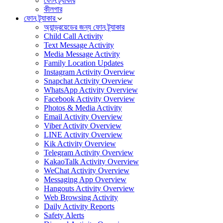
ফোন ট্র্যাকার
কীলগার
ফোন ট্র্যাকার
অ্যান্ড্রয়েডের জন্য ফোন ট্র্যাকার
Child Call Activity
Text Message Activity
Media Message Activity
Family Location Updates
Instagram Activity Overview
Snapchat Activity Overview
WhatsApp Activity Overview
Facebook Activity Overview
Photos & Media Activity
Email Activity Overview
Viber Activity Overview
LINE Activity Overview
Kik Activity Overview
Telegram Activity Overview
KakaoTalk Activity Overview
WeChat Activity Overview
Messaging App Overview
Hangouts Activity Overview
Web Browsing Activity
Daily Activity Reports
Safety Alerts