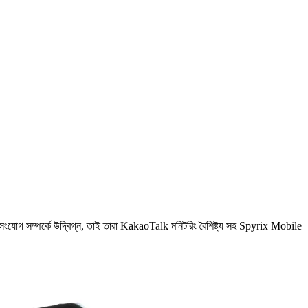
প এবং সংযোগ সম্পর্কে উদ্বিগ্ন, তাই তারা KakaoTalk মনিটরিং বৈশিষ্ট্য সহ Spyrix Mobile