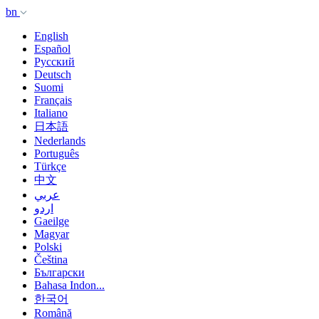
bn
English
Español
Русский
Deutsch
Suomi
Français
Italiano
日本語
Nederlands
Português
Türkçe
中文
عربي
اردو
Gaeilge
Magyar
Polski
Čeština
Български
Bahasa Indon...
한국어
Română