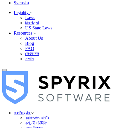
Svenska
Legality
Laws
নিরাপত্তা
US State Laws
Resources
About Us
Blog
FAQ
লেখক দল
সমর্থন
সফটওয়্যার
ব্যক্তিগত মনিটর
কর্মচারী মনিটরিং