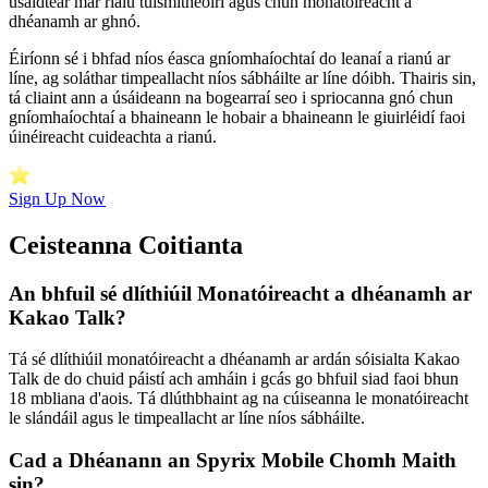
úsáidtear mar rialú tuismitheoirí agus chun monatóireacht a
dhéanamh ar ghnó.
Éiríonn sé i bhfad níos éasca gníomhaíochtaí do leanaí a rianú ar
líne, ag soláthar timpeallacht níos sábháilte ar líne dóibh. Thairis sin,
tá cliaint ann a úsáideann na bogearraí seo i spriocanna gnó chun
gníomhaíochtaí a bhaineann le hobair a bhaineann le giuirléidí faoi
úinéireacht cuideachta a rianú.
Sign Up Now
Ceisteanna Coitianta
An bhfuil sé dlíthiúil Monatóireacht a dhéanamh ar
Kakao Talk?
Tá sé dlíthiúil monatóireacht a dhéanamh ar ardán sóisialta Kakao
Talk de do chuid páistí ach amháin i gcás go bhfuil siad faoi bhun
18 mbliana d'aois. Tá dlúthbhaint ag na cúiseanna le monatóireacht
le slándáil agus le timpeallacht ar líne níos sábháilte.
Cad a Dhéanann an Spyrix Mobile Chomh Maith
sin?