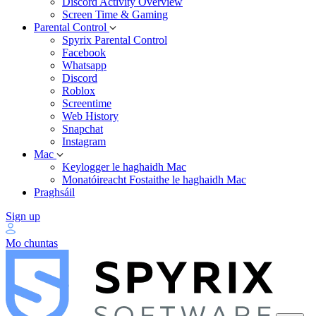
Discord Activity Overview
Screen Time & Gaming
Parental Control
Spyrix Parental Control
Facebook
Whatsapp
Discord
Roblox
Screentime
Web History
Snapchat
Instagram
Mac
Keylogger le haghaidh Mac
Monatóireacht Fostaithe le haghaidh Mac
Praghsáil
Sign up
Mo chuntas