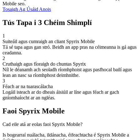
Mobile seo.
Tosaigh Ag Úsáid Anois
Tús Tapa i 3 Chéim Shimplí
1
Suiteáil agus cumraigh an cliant Spyrix Mobile
Tá sé tapa agus gan stró. Beidh an app pras na céimeanna is gá agus
ceadanna.
2
Cruthaigh agus fíoraigh do chuntas Spyrix
Níl le déanamh ach seoladh ríomhphoist agus pasfhocal bailí agus
lean an nasc sa ríomhphost deimhnithe.
3
Féach ar na tuarascálacha
Logáil isteach ar do dheais áisiúil ar líne agus féach ar gach
gníomhaíocht ar an ngléas.
Faoi Spyrix Mobile
Cad eile atá ar eolas faoi Spyrix Mobile?
Is bogearraí nuálacha, ildánacha, éifeachtacha é Spyrix Mobile a