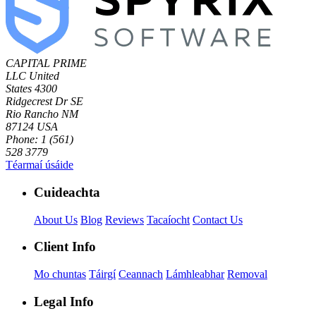
CAPITAL PRIME
LLC
United
States
4300
Ridgecrest Dr SE
Rio Rancho NM
87124 USA
Phone: 1 (561)
528 3779
Téarmaí úsáide
Cuideachta
About Us
Blog
Reviews
Tacaíocht
Contact Us
Client Info
Mo chuntas
Táirgí
Ceannach
Lámhleabhar
Removal
Legal Info