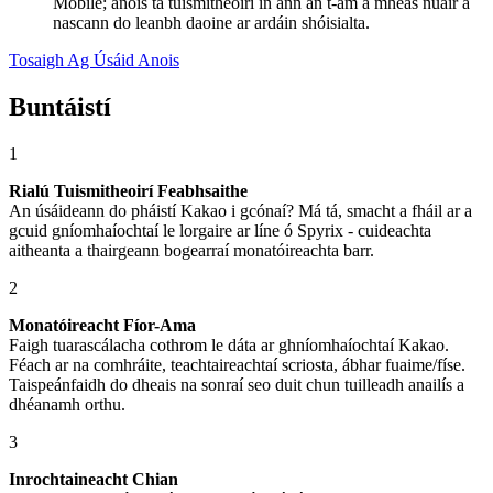
Mobile; anois tá tuismitheoirí in ann an t-am a mheas nuair a
nascann do leanbh daoine ar ardáin shóisialta.
Tosaigh Ag Úsáid Anois
Buntáistí
1
Rialú Tuismitheoirí Feabhsaithe
An úsáideann do pháistí Kakao i gcónaí? Má tá, smacht a fháil ar a
gcuid gníomhaíochtaí le lorgaire ar líne ó Spyrix - cuideachta
aitheanta a thairgeann bogearraí monatóireachta barr.
2
Monatóireacht Fíor-Ama
Faigh tuarascálacha cothrom le dáta ar ghníomhaíochtaí Kakao.
Féach ar na comhráite, teachtaireachtaí scriosta, ábhar fuaime/físe.
Taispeánfaidh do dheais na sonraí seo duit chun tuilleadh anailís a
dhéanamh orthu.
3
Inrochtaineacht Chian