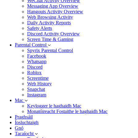
WeChat Activity Overview
Messaging App Overview
Hangouts Activity Overview
Web Browsing Activity
Daily Activity Reports
Safety Alerts
Discord Activity Overview
Screen Time & Gaming
Parental Control
Spyrix Parental Control
Facebook
Whatsapp
Discord
Roblox
Screentime
Web History
Snapchat
Instagram
Mac
Keylogger le haghaidh Mac
Monatóireacht Fostaithe le haghaidh Mac
Praghsáil
Íosluchtaigh
Gnó
Tacaíocht