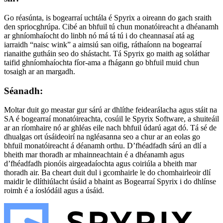
Go réasúnta, is bogearraí uchtála é Spyrix a oireann do gach sraith
den spriocghrúpa. Cibé an bhfuil tú chun monatóireacht a dhéanamh
ar ghníomhaíocht do linbh nó má tá tú i do cheannasaí atá ag
iarraidh “naisc wink” a aimsiú san oifig, ráthaíonn na bogearraí
rianaithe gutháin seo do shástacht. Tá Spyrix go maith ag soláthar
taifid ghníomhaíochta fíor-ama a fhágann go bhfuil muid chun
tosaigh ar an margadh.
Séanadh:
Moltar duit go meastar gur sárú ar dhlíthe feidearálacha agus stáit na
SA é bogearraí monatóireachta, cosúil le Spyrix Software, a shuiteáil
ar an ríomhaire nó ar ghléas eile nach bhfuil údarú agat dó. Tá sé de
dhualgas ort úsáideoirí na ngléasanna seo a chur ar an eolas go
bhfuil monatóireacht á déanamh orthu. D’fhéadfadh sárú an dlí a
bheith mar thoradh ar mhainneachtain é a dhéanamh agus
d’fhéadfadh pionóis airgeadaíochta agus coiriúla a bheith mar
thoradh air. Ba cheart duit dul i gcomhairle le do chomhairleoir dlí
maidir le dlíthiúlacht úsáid a bhaint as Bogearraí Spyrix i do dhlínse
roimh é a íoslódáil agus a úsáid.