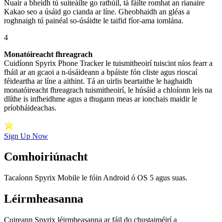
Nuair a bheidh tú suiteáilte go rathúil, tá fáilte romhat an rianaire
Kakao seo a úsáid go cianda ar líne. Gheobhaidh an gléas a
roghnaigh tú painéal so-úsáidte le taifid fíor-ama iomlána.
4
Monatóireacht fhreagrach
Cuidíonn Spyrix Phone Tracker le tuismitheoirí tuiscint níos fearr a
fháil ar an gcaoi a n-úsáideann a bpáiste fón cliste agus rioscaí
féideartha ar líne a aithint. Tá an uirlis beartaithe le haghaidh
monatóireacht fhreagrach tuismitheoirí, le húsáid a chloíonn leis na
dlíthe is infheidhme agus a thugann meas ar ionchais maidir le
príobháideachas.
Sign Up Now
Comhoiriúnacht
Tacaíonn Spyrix Mobile le fóin Android ó OS 5 agus suas.
Léirmheasanna
Cuireann Spyrix léirmheasanna ar fáil do chustaiméirí a