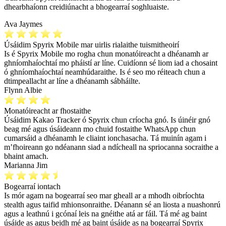
dhearbhaíonn creidiúnacht a bhogearraí soghluaiste.
Ava Jaymes
Úsáidim Spyrix Mobile mar uirlis rialaithe tuismitheoirí
Is é Spyrix Mobile mo rogha chun monatóireacht a dhéanamh ar
ghníomhaíochtaí mo pháistí ar líne. Cuidíonn sé liom iad a chosaint
ó ghníomhaíochtaí neamhúdaraithe. Is é seo mo réiteach chun a
dtimpeallacht ar líne a dhéanamh sábháilte.
Flynn Albie
Monatóireacht ar fhostaithe
Úsáidim Kakao Tracker ó Spyrix chun críocha gnó. Is úinéir gnó
beag mé agus úsáideann mo chuid fostaithe WhatsApp chun
cumarsáid a dhéanamh le cliaint ionchasacha. Tá muinín agam i
m’fhoireann go ndéanann siad a ndícheall na spriocanna socraithe a
bhaint amach.
Marianna Jim
Bogearraí iontach
Is mór agam na bogearraí seo mar gheall ar a mhodh oibríochta
stealth agus taifid mhionsonraithe. Déanann sé an liosta a nuashonrú
agus a leathnú i gcónaí leis na gnéithe atá ar fáil. Tá mé ag baint
úsáide as agus beidh mé ag baint úsáide as na bogearraí Spyrix