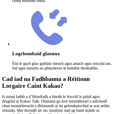
cuma trioblóid orthu.
Logchomhaid glaonna
Éist le gach glao gutháin isteach agus amach agus seiceáil am,
fad agus faisnéis an ghlaoiteora le huimhir theileafóin.
Cad iad na Fadhbanna a Réitíonn
Lorgaire Caint Kakao?
Is iomaí fadhb a d’fhéadfadh a bheith le feiceáil le páistí agus
déagóirí ar Kakao Talk. Déanann go leor tuismitheoirí a ndícheall
chun monatóireacht a dhéanamh ar na gníomhaíochtaí ar aon ardán
sóisialta. Mar thoradh air sin, tosaíonn siad ag baint úsáide as