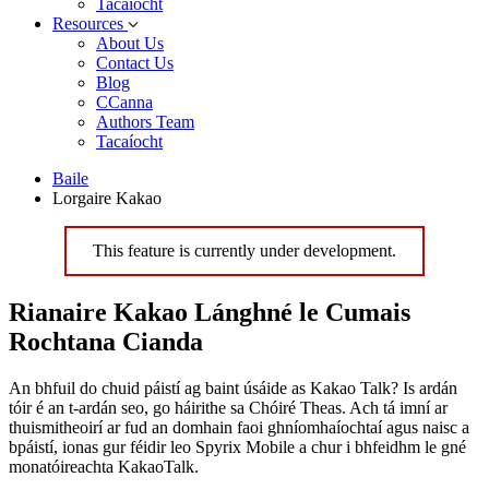
Tacaíocht
Resources
About Us
Contact Us
Blog
CCanna
Authors Team
Tacaíocht
Baile
Lorgaire Kakao
This feature is currently under development.
Rianaire Kakao Lánghné le Cumais
Rochtana Cianda
An bhfuil do chuid páistí ag baint úsáide as Kakao Talk? Is ardán
tóir é an t-ardán seo, go háirithe sa Chóiré Theas. Ach tá imní ar
thuismitheoirí ar fud an domhain faoi ghníomhaíochtaí agus naisc a
bpáistí, ionas gur féidir leo Spyrix Mobile a chur i bhfeidhm le gné
monatóireachta KakaoTalk.