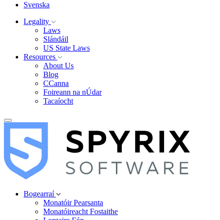
Svenska
Legality
Laws
Slándáil
US State Laws
Resources
About Us
Blog
CCanna
Foireann na nÚdar
Tacaíocht
Bogearraí
Monatóir Pearsanta
Monatóireacht Fostaithe