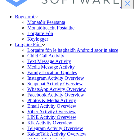
Bogearraí
Monatóir Pearsanta
Monatóireacht Fostaithe
Lorgaire Fón
Keylogger
Lorgaire Fón
Lorgaire fón le haghaidh Android saor in aisce
Child Call Activity
Text Message Activity
Media Message Activity
Family Location Updates
Instagram Activity Overview
Snapchat Activity Overview
WhatsApp Activity Overview
Facebook Activity Overview
Photos & Media Activity
Email Activity Overview
Viber Activity Overview
LINE Activity Overview
Kik Activity Overview
Telegram Activity Overview
KakaoTalk Activity Overview