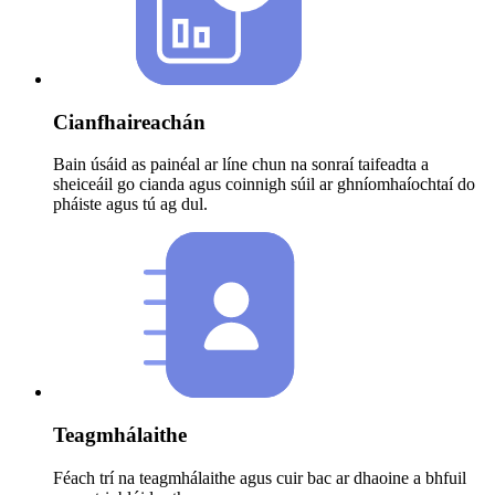
Cianfhaireachán
Bain úsáid as painéal ar líne chun na sonraí taifeadta a
sheiceáil go cianda agus coinnigh súil ar ghníomhaíochtaí do
pháiste agus tú ag dul.
Teagmhálaithe
Féach trí na teagmhálaithe agus cuir bac ar dhaoine a bhfuil