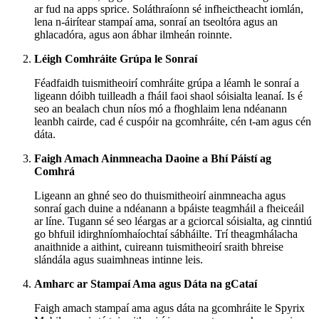
ar fud na apps sprice. Soláthraíonn sé infheictheacht iomlán,
lena n-áirítear stampaí ama, sonraí an tseoltóra agus an
ghlacadóra, agus aon ábhar ilmheán roinnte.
Léigh Comhráite Grúpa le Sonraí
Féadfaidh tuismitheoirí comhráite grúpa a léamh le sonraí a
ligeann dóibh tuilleadh a fháil faoi shaol sóisialta leanaí. Is é
seo an bealach chun níos mó a fhoghlaim lena ndéanann
leanbh cairde, cad é cuspóir na gcomhráite, cén t-am agus cén
dáta.
Faigh Amach Ainmneacha Daoine a Bhí Páistí ag
Comhrá
Ligeann an ghné seo do thuismitheoirí ainmneacha agus
sonraí gach duine a ndéanann a bpáiste teagmháil a fheiceáil
ar líne. Tugann sé seo léargas ar a gciorcal sóisialta, ag cinntiú
go bhfuil idirghníomhaíochtaí sábháilte. Trí theagmhálacha
anaithnide a aithint, cuireann tuismitheoirí sraith bhreise
slándála agus suaimhneas intinne leis.
Amharc ar Stampaí Ama agus Dáta na gCataí
Faigh amach stampaí ama agus dáta na gcomhráite le Spyrix