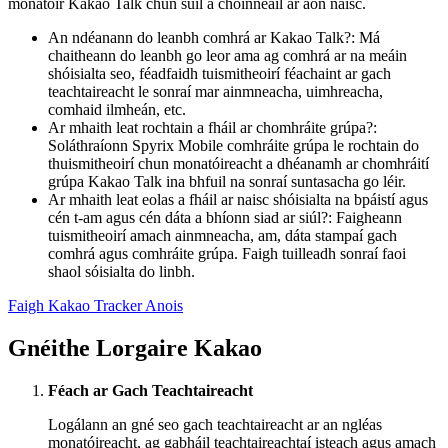
monatóir Kakao Talk chun súil a choinneáil ar aon naisc.
An ndéanann do leanbh comhrá ar Kakao Talk?: Má
chaitheann do leanbh go leor ama ag comhrá ar na meáin
shóisialta seo, féadfaidh tuismitheoirí féachaint ar gach
teachtaireacht le sonraí mar ainmneacha, uimhreacha,
comhaid ilmheán, etc.
Ar mhaith leat rochtain a fháil ar chomhráite grúpa?:
Soláthraíonn Spyrix Mobile comhráite grúpa le rochtain do
thuismitheoirí chun monatóireacht a dhéanamh ar chomhráití
grúpa Kakao Talk ina bhfuil na sonraí suntasacha go léir.
Ar mhaith leat eolas a fháil ar naisc shóisialta na bpáistí agus
cén t-am agus cén dáta a bhíonn siad ar siúl?: Faigheann
tuismitheoirí amach ainmneacha, am, dáta stampaí gach
comhrá agus comhráite grúpa. Faigh tuilleadh sonraí faoi
shaol sóisialta do linbh.
Faigh Kakao Tracker Anois
Gnéithe Lorgaire Kakao
Féach ar Gach Teachtaireacht
Logálann an gné seo gach teachtaireacht ar an ngléas
monatóireacht, ag gabháil teachtaireachtaí isteach agus amach