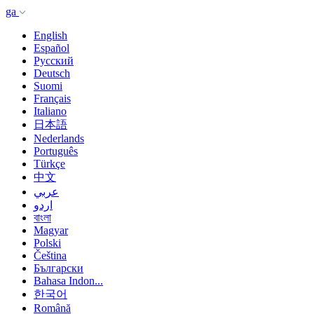
ga
English
Español
Русский
Deutsch
Suomi
Français
Italiano
日本語
Nederlands
Português
Türkçe
中文
عربي
اردو
বাংলা
Magyar
Polski
Čeština
Български
Bahasa Indon...
한국어
Română