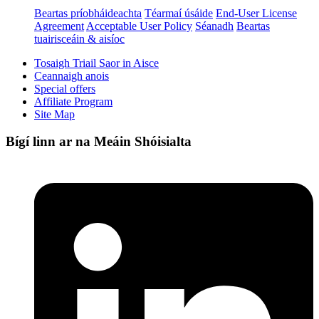
Beartas príobháideachta
Téarmaí úsáide
End-User License
Agreement
Acceptable User Policy
Séanadh
Beartas
tuairisceáin & aisíoc
Tosaigh Triail Saor in Aisce
Ceannaigh anois
Special offers
Affiliate Program
Site Map
Bígí linn ar na Meáin Shóisialta