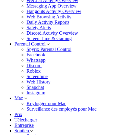
WeChat Activity Overview
Messaging App Overview
Hangouts Activity Overview
Web Browsing Activity
Daily Activity Reports
Safety Alerts
Discord Activity Overview
Screen Time & Gaming
Parental Control
Spyrix Parental Control
Facebook
Whatsapp
Discord
Roblox
Screentime
Web History
Snapchat
Instagram
Mac
Keylogger pour Mac
Surveillance des employés pour Mac
Prix
Télécharger
Entreprise
Soutien