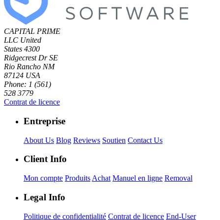
CAPITAL PRIME
LLC
United
States
4300
Ridgecrest Dr SE
Rio Rancho NM
87124 USA
Phone: 1 (561)
528 3779
Contrat de licence
Entreprise
About Us
Blog
Reviews
Soutien
Contact Us
Client Info
Mon compte
Produits
Achat
Manuel en ligne
Removal
Legal Info
Politique de confidentialité
Contrat de licence
End-User