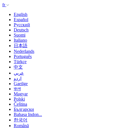
fr
English
Español
Русский
Deutsch
Suomi
Italiano
日本語
Nederlands
Português
Türkçe
中文
عربي
اردو
Gaeilge
বাংলা
Magyar
Polski
Čeština
Български
Bahasa Indon...
한국어
Română