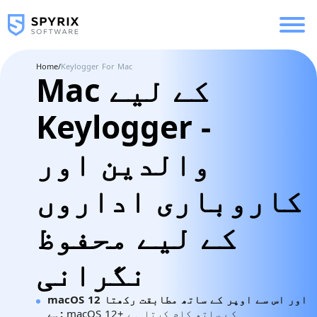
Home
/
Keylogger For Mac
Mac کے لیے
Keylogger -
والدین اور
کاروباری اداروں
کے لیے محفوظ
نگرانی
macOS 12 اور اس سے اوپر کے ساتھ مطابقت رکھتا
macOS 12+ کے ساتھ کام کرتا ہے
ہے: