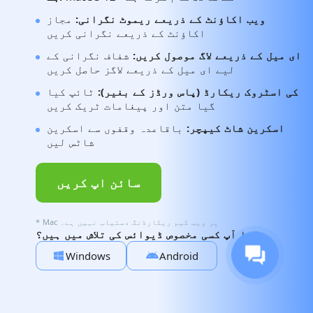
ویب اکاؤنٹ کے ذریعے ریموٹ نگرانی:
مجاز
اکاؤنٹ کے ذریعے نگرانی کریں
ای میل کے ذریعے لاگ موصول کریں:
شفاف نگرانی کے
لیے ای میل کے ذریعے لاگز حاصل کریں
کی اسٹروک ریکارڈ (پاس ورڈز کے بغیر):
ٹائپ کیا
گیا متن اور پیغامات ٹریک کریں
اسکرین شاٹ کیپچر:
باقاعدہ وقفوں سے اسکرین
شاٹس لیں
سائن اپ کریں
* Mac پر ویب کیم ریکارڈنگ دستیاب نہیں ہے۔
کیا آپ کسی مخصوص ڈیوائس کی تلاش میں ہیں؟
Windows
Android