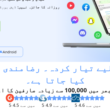
روزانہ کا جائزہ نہیں:
ڈیش بورڈ 
Android
یے تیار کردہ۔ رضامندی 
کیا جاتا ہے۔
1 سے زیادہ صارفین کا اعتماد
5 میں سے 4.6
5 میں سے 4.9
5 میں سے 4.5