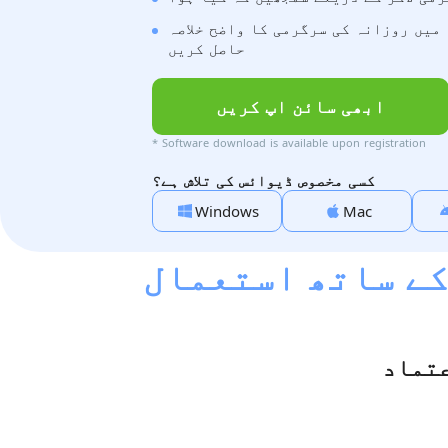
میں روزانہ کی سرگرمی کا واضح خلاصہ
حاصل کریں
ابھی سائن اپ کریں
* Software download is available upon registration
کسی مخصوص ڈیوائس کی تلاش ہے؟
Windows
Mac
کے ساتھ استعمال