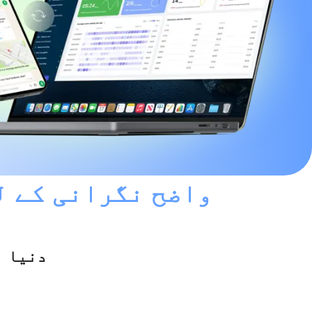
واضح نگرانی کے ل
دنیا بھر میں 00,000
Operator
Welcome!
What brings you here today? If
you’ve already made a purchase,