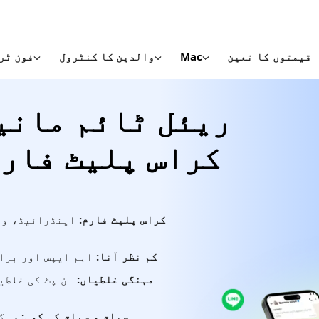
قیمتوں کا تعین
Mac
والدین کا کنٹرول
فون ٹر
ریئل ٹائم مانی
کراس پلیٹ فارم
کراس پلیٹ فارم:
اینڈرائیڈ، ونڈ
کم نظر آنا:
اہم ایپس اور براؤ
مہنگی غلطیاں:
ان پٹ کی غلطیو
سیاق و سباق کی کمی:
سرگر