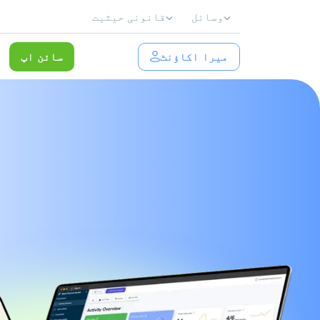
وسائل
قانونی حیثیت
میرا اکاؤنٹ
سائن اپ