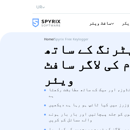
UR
یکر
سافٹ ویئر
Home
/
Spyrix Free Keylogger
ٹرنگ کے ساتھ
 کی لاگر سافٹ
ویئر
وز، اور میک کے ساتھ مطابقت رکھتا
ہے
زرز میں کیا ٹائپ ہو رہا ہے دیکھیں
ں کو جلد پہچانیں اور بار بار ہونے
والے مسائل کم کریں
می لاگز کے ذریعے سمجھیں کہ کیا ہوا