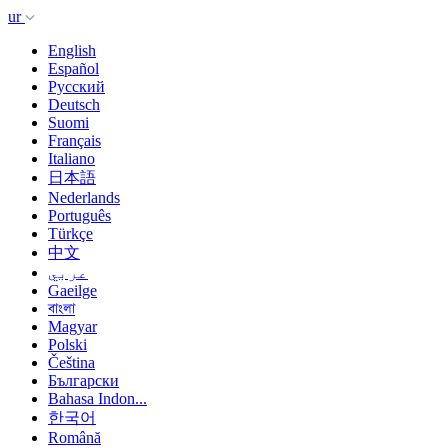
ur
English
Español
Русский
Deutsch
Suomi
Français
Italiano
日本語
Nederlands
Português
Türkçe
中文
عربي
Gaeilge
বাংলা
Magyar
Polski
Čeština
Български
Bahasa Indon...
한국어
Română