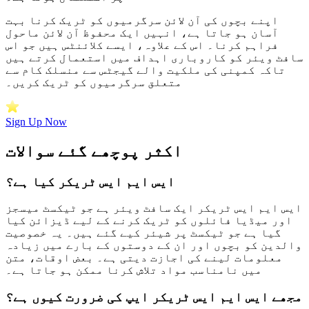
اپنے بچوں کی آن لائن سرگرمیوں کو ٹریک کرنا بہت
آسان ہو جاتا ہے، انہیں ایک محفوظ آن لائن ماحول
فراہم کرنا۔ اس کے علاوہ، ایسے کلائنٹس ہیں جو اس
سافٹ ویئر کو کاروباری اہداف میں استعمال کرتے ہیں
تاکہ کمپنی کی ملکیت والے گیجٹس سے منسلک کام سے
متعلق سرگرمیوں کو ٹریک کریں۔
Sign Up Now
اکثر پوچھے گئے سوالات
ایس ایم ایس ٹریکر کیا ہے؟
ایس ایم ایس ٹریکر ایک سافٹ ویئر ہے جو ٹیکسٹ میسجز
اور میڈیا فائلوں کو ٹریک کرنے کے لیے ڈیزائن کیا
گیا ہے جو ٹیکسٹ پر شیئر کیے گئے ہیں۔ یہ خصوصیت
والدین کو بچوں اور ان کے دوستوں کے بارے میں زیادہ
معلومات لینے کی اجازت دیتی ہے۔ بعض اوقات، متن
میں نامناسب مواد تلاش کرنا ممکن ہو جاتا ہے۔
مجھے ایس ایم ایس ٹریکر ایپ کی ضرورت کیوں ہے؟