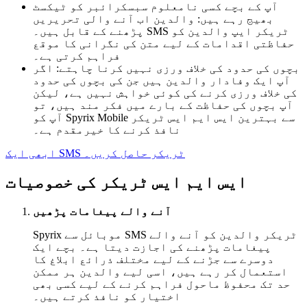
آپ کے بچے کسی نامعلوم سبسکرائبر کو ٹیکسٹ
بھیج رہے ہیں: والدین اب آنے والی تحریریں
پڑھنے کے قابل ہیں۔ SMS ٹریکر ایپ والدین کو
حفاظتی اقدامات کے لیے متن کی نگرانی کا موقع
فراہم کرتی ہے۔
بچوں کی حدود کی خلاف ورزی نہیں کرنا چاہتے: اگر
آپ ایک وفادار والدین ہیں جن کی بچوں کی حدود
کی خلاف ورزی کرنے کی کوئی خواہش نہیں ہے، لیکن
آپ بچوں کی حفاظت کے بارے میں فکر مند ہیں، تو
آپ کو Spyrix Mobile سے بہترین ایس ایم ایس ٹریکر
نافذ کرنے کا خیرمقدم ہے۔
ابھی ایک SMS ٹریکر حاصل کریں۔
ایس ایم ایس ٹریکر کی خصوصیات
آنے والے پیغامات پڑھیں
Spyrix موبائل سے SMS ٹریکر والدین کو آنے والے
پیغامات پڑھنے کی اجازت دیتا ہے۔ بچے ایک
دوسرے سے جڑنے کے لیے مختلف ذرائع ابلاغ کا
استعمال کر رہے ہیں، اسی لیے والدین ہر ممکن
حد تک محفوظ ماحول فراہم کرنے کے لیے کسی بھی
اختیار کو نافذ کرتے ہیں۔