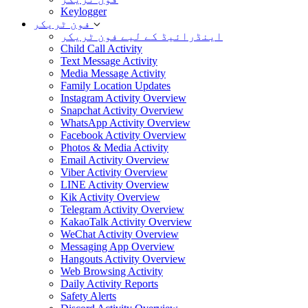
Keylogger
فون ٹریکر
اینڈرائیڈ کے لیے فون ٹریکر
Child Call Activity
Text Message Activity
Media Message Activity
Family Location Updates
Instagram Activity Overview
Snapchat Activity Overview
WhatsApp Activity Overview
Facebook Activity Overview
Photos & Media Activity
Email Activity Overview
Viber Activity Overview
LINE Activity Overview
Kik Activity Overview
Telegram Activity Overview
KakaoTalk Activity Overview
WeChat Activity Overview
Messaging App Overview
Hangouts Activity Overview
Web Browsing Activity
Daily Activity Reports
Safety Alerts