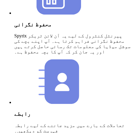
محفوظ نگرانی
Spyrix پیرنٹل کنٹرول کے لیے یہ آن لائن ٹریکر
محفوظ نگرانی فراہم کرتا ہے۔ آپ اپنے بچے کی
سوشل میڈیا کی معلومات تک رسائی حاصل کرتے ہیں
اور یہ جان کر کہ آپ کا بچہ محفوظ ہے۔
رابطے
تعاملات کے بارے میں مزید جاننے کے لیے رابطہ
فہرست کو دیکھیں۔