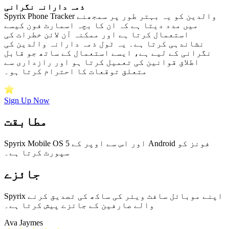
ذمہ دارانہ نگرانی
Spyrix Phone Tracker والدین کو یہ بہتر طور پر سمجھنے
میں مدد دیتا ہے کہ ان کا بچہ اسمارٹ فون کیسے
استعمال کرتا ہے اور ممکنہ آن لائن خطرات کی
نشاندہی کرتا ہے۔ یہ ٹول ذمہ دارانہ والدین کی
نگرانی کے لیے ہے، ایسے استعمال کے ساتھ جو قابل
اطلاق قوانین کی تعمیل کرتا ہو اور رازداری سے
متعلق توقعات کا احترام کرتا ہو۔
Sign Up Now
مطابقت
Spyrix Mobile OS 5 اور اس سے اوپر کے Android فونز کو
سپورٹ کرتا ہے۔
جائزے
Spyrix اپنے موبائل سافٹ ویئر کی ساکھ کی تصدیق کرنے
والے صارفین کے جائزے پیش کرتا ہے۔
Ava Jaymes