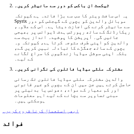
ٹیکسٹ ان باکس کو دور سے مانیٹر کریں۔
یہ اس سافٹ ویئر کا سب سے بڑا فائدہ ہے کیونکہ
Spyrix موبائل والدین کو بچوں کے گیجٹس کو دور
سے مانیٹر کرنے کی اجازت دیتا ہے۔ اس کے علاوہ،
ریکارڈنگ کے ساتھ رپورٹس ہدف ڈیوائس پر بھیجی
جائیں گی۔ آپریشن کا پوشیدہ انداز بہت سے
والدین کو اپنی طرف متوجہ کرتا ہے، کیونکہ وہ
بچوں کے ساتھ جھگڑے کا تبادلہ نہیں کریں گے،
بلکہ اپنی سوشل میڈیا زندگیوں کا سراغ لگانے
کے لیے۔
مشترکہ ملٹی میڈیا فائلوں کی نگرانی کریں۔
والدین مشترکہ ملٹی میڈیا فائلوں تک رسائی
حاصل کرتے ہیں جن میں ان کے بچوں کو غیر قانونی
اور کم معیار کے مواد، دھونس یا بدنیتی پر
مبنی تصاویر سے بچانے کے لیے اہم معلومات
ہوسکتی ہیں۔
ابھی استعمال کرنا شروع کریں۔
فوائد