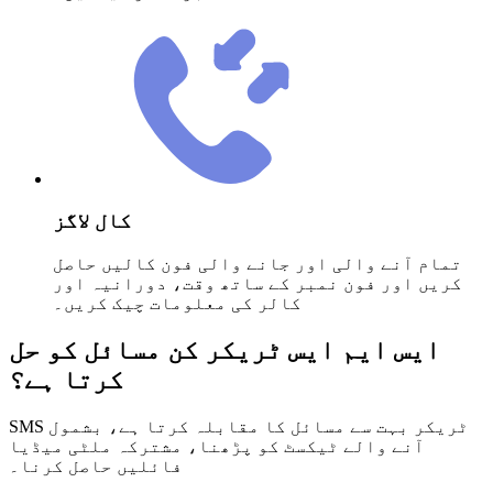
کال لاگز
تمام آنے والی اور جانے والی فون کالیں حاصل
کریں اور فون نمبر کے ساتھ وقت، دورانیہ اور
کالر کی معلومات چیک کریں۔
ایس ایم ایس ٹریکر کن مسائل کو حل
کرتا ہے؟
SMS ٹریکر بہت سے مسائل کا مقابلہ کرتا ہے، بشمول
آنے والے ٹیکسٹ کو پڑھنا، مشترکہ ملٹی میڈیا
فائلیں حاصل کرنا۔