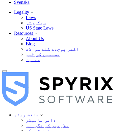
Svenska
Legality
Laws
سیکورٹی
US State Laws
Resources
About Us
Blog
اکثر پوچھے گئے سوالات
مصنفین کی ٹیم
حمایت
سافٹ ویئر
ذاتی مانیٹر
ملازمین کی نگرانی
فون ٹریکر