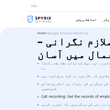
UR
یکر
سافٹ ویئر
Home
/
Keylogger Employee Monitoring
لازم نگرانی –
مال میں آسان
ڈوز، اور میک کے ساتھ مطابقت رکھتا
ہے
یکھیں کہ ملازموں نے کیا سرچ کیے ہیں
 کی سرگرمی کی بنیاد پر اسکرین شاٹس
کھینچیں
Call recording: Get the records of emplo
: دن بھر کی سرگرمیوں کا تجزیہ کریں