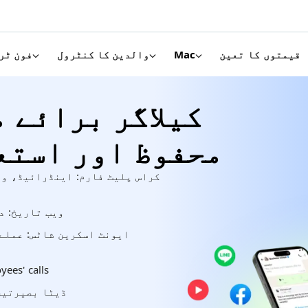
قیمتوں کا تعین
Mac
والدین کا کنٹرول
فون ٹر
کیلاگر برائے م
محفوظ اور استع
کراس پلیٹ فارم: اینڈرائیڈ، ون
ویب تاریخ: د
ایونٹ اسکرین شاٹس: عملے
yees' calls
ڈیٹا بصیرتیں