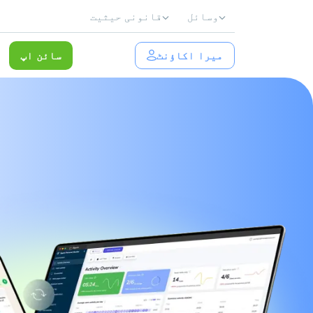
وسائل
قانونی حیثیت
میرا اکاؤنٹ
سائن اپ