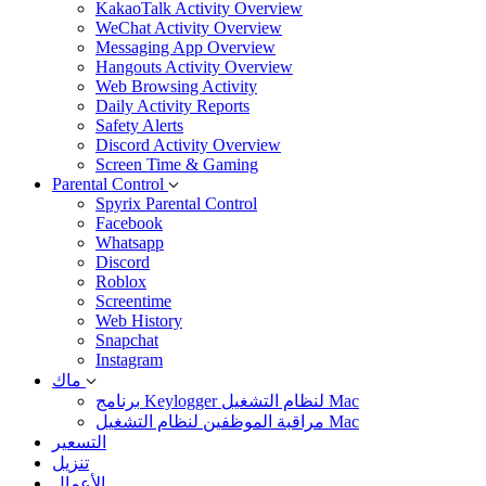
KakaoTalk Activity Overview
WeChat Activity Overview
Messaging App Overview
Hangouts Activity Overview
Web Browsing Activity
Daily Activity Reports
Safety Alerts
Discord Activity Overview
Screen Time & Gaming
Parental Control
Spyrix Parental Control
Facebook
Whatsapp
Discord
Roblox
Screentime
Web History
Snapchat
Instagram
ماك
برنامج Keylogger لنظام التشغيل Mac
مراقبة الموظفين لنظام التشغيل Mac
التسعير
تنزيل
الأعمال