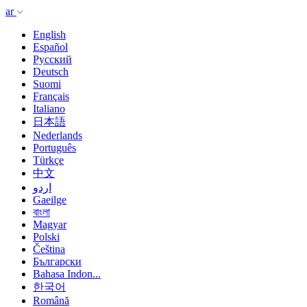
ar
English
Español
Русский
Deutsch
Suomi
Français
Italiano
日本語
Nederlands
Português
Türkçe
中文
اردو
Gaeilge
বাংলা
Magyar
Polski
Čeština
Български
Bahasa Indon...
한국어
Română