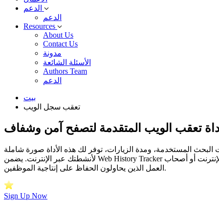
الدعم
الدعم
Resources
About Us
Contact Us
مدونة
الأسئلة الشائعة
Authors Team
الدعم
بيت
تعقب سجل الويب
داة تعقب الويب المتقدمة لتصفح آمن وشفاف
 البحث المستخدمة، ومدة الزيارات، توفر لك هذه الأداة صورة شاملة
لأنشطتك عبر الإنترنت. يضمن Web History Tracker الشفافية مع المساعدة في إنشاء بيئة آمنة ومسؤولة عبر الإنترنت، مما يجعله مثاليًا للآباء الذين يشعرون بالقلق بشأن سلامة أطفالهم على الإنترنت أو أصحاب
العمل الذين يحاولون الحفاظ على إنتاجية الموظفين.
Sign Up Now