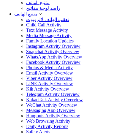
متتبع الهاتف
راصد لوحة مفاتيح
متتبع الهاتف
تعقب الهاتف لالروبوت
Child Call Activity
Text Message Activity
Media Message Activity
Family Location Updates
Instagram Activity Overview
Snapchat Activity Overview
WhatsApp Activity Overview
Facebook Activity Overview
Photos & Media Activity
Email Activity Overview
Viber Activity Overview
LINE Activity Overview
Kik Activity Overview
Telegram Activity Overview
KakaoTalk Activity Overview
WeChat Activity Overview
Messaging App Overview
Hangouts Activity Overview
Web Browsing Activity
Daily Activity Reports
Safety Alerts