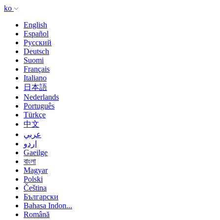
ko
English
Español
Русский
Deutsch
Suomi
Français
Italiano
日本語
Nederlands
Português
Türkçe
中文
عربي
اردو
Gaeilge
বাংলা
Magyar
Polski
Čeština
Български
Bahasa Indon...
Română