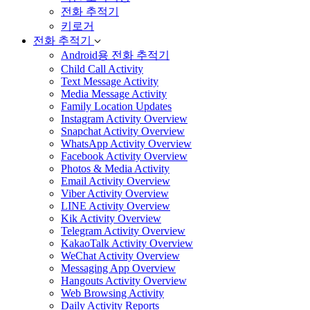
전화 추적기
키로거
전화 추적기
Android용 전화 추적기
Child Call Activity
Text Message Activity
Media Message Activity
Family Location Updates
Instagram Activity Overview
Snapchat Activity Overview
WhatsApp Activity Overview
Facebook Activity Overview
Photos & Media Activity
Email Activity Overview
Viber Activity Overview
LINE Activity Overview
Kik Activity Overview
Telegram Activity Overview
KakaoTalk Activity Overview
WeChat Activity Overview
Messaging App Overview
Hangouts Activity Overview
Web Browsing Activity
Daily Activity Reports