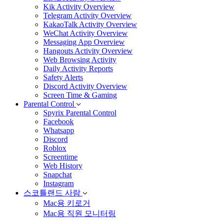
Kik Activity Overview
Telegram Activity Overview
KakaoTalk Activity Overview
WeChat Activity Overview
Messaging App Overview
Hangouts Activity Overview
Web Browsing Activity
Daily Activity Reports
Safety Alerts
Discord Activity Overview
Screen Time & Gaming
Parental Control
Spyrix Parental Control
Facebook
Whatsapp
Discord
Roblox
Screentime
Web History
Snapchat
Instagram
스코틀랜드 사람
Mac용 키로거
Mac용 직원 모니터링