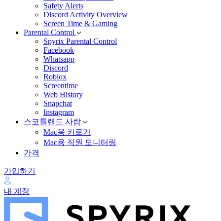
Safety Alerts
Discord Activity Overview
Screen Time & Gaming
Parental Control
Spyrix Parental Control
Facebook
Whatsapp
Discord
Roblox
Screentime
Web History
Snapchat
Instagram
스코틀랜드 사람
Mac용 키로거
Mac용 직원 모니터링
가격
가입하기
내 계정