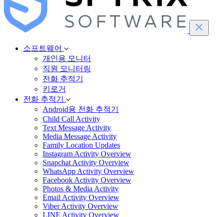
소프트웨어
개인용 모니터
직원 모니터링
전화 추적기
키로거
전화 추적기
Android용 전화 추적기
Child Call Activity
Text Message Activity
Media Message Activity
Family Location Updates
Instagram Activity Overview
Snapchat Activity Overview
WhatsApp Activity Overview
Facebook Activity Overview
Photos & Media Activity
Email Activity Overview
Viber Activity Overview
LINE Activity Overview