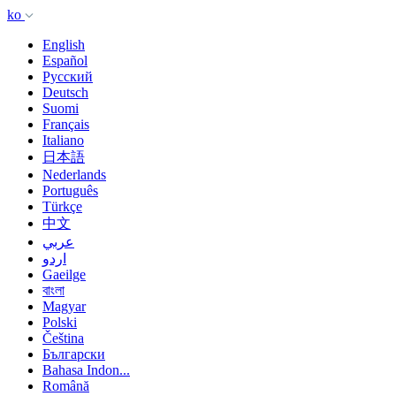
ko
English
Español
Русский
Deutsch
Suomi
Français
Italiano
日本語
Nederlands
Português
Türkçe
中文
عربي
اردو
Gaeilge
বাংলা
Magyar
Polski
Čeština
Български
Bahasa Indon...
Română