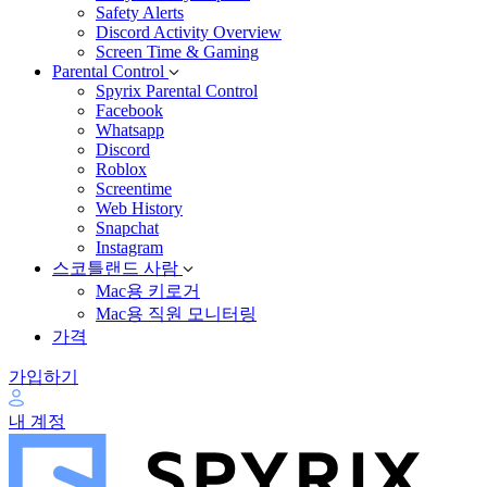
Safety Alerts
Discord Activity Overview
Screen Time & Gaming
Parental Control
Spyrix Parental Control
Facebook
Whatsapp
Discord
Roblox
Screentime
Web History
Snapchat
Instagram
스코틀랜드 사람
Mac용 키로거
Mac용 직원 모니터링
가격
가입하기
내 계정