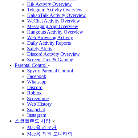
Kik Activity Overview
Telegram Activity Overview
KakaoTalk Activity Overview
WeChat Activity Overview
Messaging App Overview
Hangouts Activity Overview
Web Browsing Activity
Daily Activity Reports
Safety Alerts
Discord Activity Overview
Screen Time & Gaming
Parental Control
Spyrix Parental Control
Facebook
Whatsapp
Discord
Roblox
Screentime
Web History
Snapchat
Instagram
스코틀랜드 사람
Mac용 키로거
Mac용 직원 모니터링