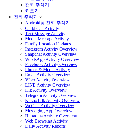
전화 추적기
키로거
전화 추적기
Android용 전화 추적기
Child Call Activity
Text Message Activity
Media Message Activity
Family Location Updates
Instagram Activity Overview
Snapchat Activity Overview
WhatsApp Activity Overview
Facebook Activity Overview
Photos & Media Activity
Email Activity Overview
Viber Activity Overview
LINE Activity Overview
Kik Activity Overview
Telegram Activity Overview
KakaoTalk Activity Overview
WeChat Activity Overview
Messaging App Overview
Hangouts Activity Overview
Web Browsing Activity
Daily Activity Reports