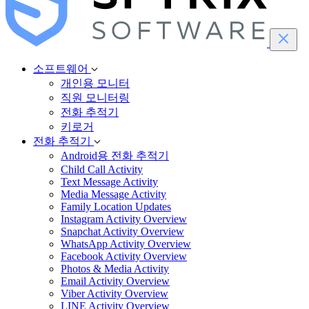
소프트웨어
개인용 모니터
직원 모니터링
전화 추적기
키로거
전화 추적기
Android용 전화 추적기
Child Call Activity
Text Message Activity
Media Message Activity
Family Location Updates
Instagram Activity Overview
Snapchat Activity Overview
WhatsApp Activity Overview
Facebook Activity Overview
Photos & Media Activity
Email Activity Overview
Viber Activity Overview
LINE Activity Overview