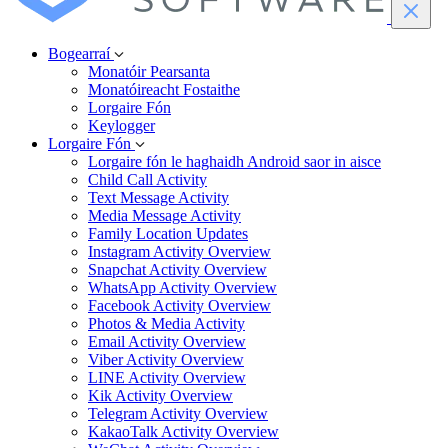
Bogearraí
Monatóir Pearsanta
Monatóireacht Fostaithe
Lorgaire Fón
Keylogger
Lorgaire Fón
Lorgaire fón le haghaidh Android saor in aisce
Child Call Activity
Text Message Activity
Media Message Activity
Family Location Updates
Instagram Activity Overview
Snapchat Activity Overview
WhatsApp Activity Overview
Facebook Activity Overview
Photos & Media Activity
Email Activity Overview
Viber Activity Overview
LINE Activity Overview
Kik Activity Overview
Telegram Activity Overview
KakaoTalk Activity Overview