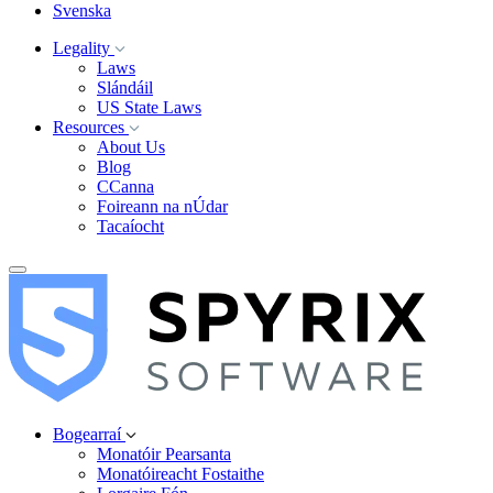
Svenska
Legality
Laws
Slándáil
US State Laws
Resources
About Us
Blog
CCanna
Foireann na nÚdar
Tacaíocht
Bogearraí
Monatóir Pearsanta
Monatóireacht Fostaithe