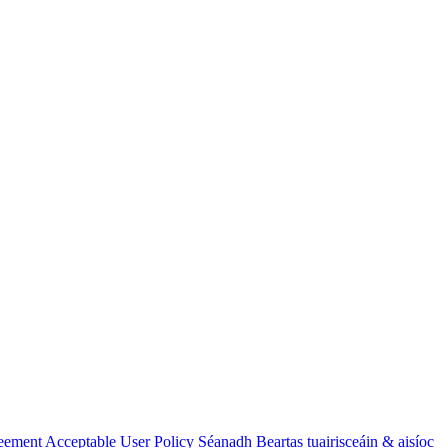
eement
Acceptable User Policy
Séanadh
Beartas tuairisceáin & aisíoc