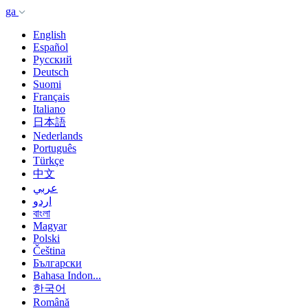
ga
English
Español
Русский
Deutsch
Suomi
Français
Italiano
日本語
Nederlands
Português
Türkçe
中文
عربي
اردو
বাংলা
Magyar
Polski
Čeština
Български
Bahasa Indon...
한국어
Română