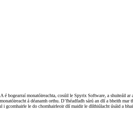
SA é bogearraí monatóireachta, cosúil le Spyrix Software, a shuiteáil ar 
il monatóireacht á déanamh orthu. D’fhéadfadh sárú an dlí a bheith ma
l i gcomhairle le do chomhairleoir dlí maidir le dlíthiúlacht úsáid a bha