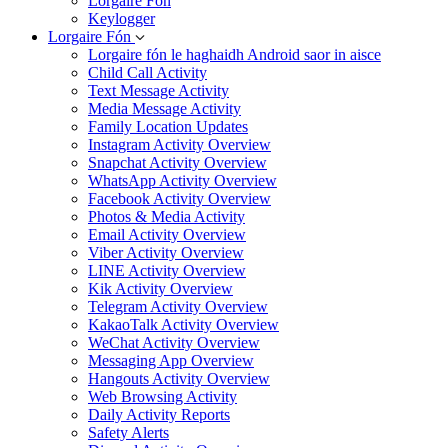
Lorgaire Fón
Keylogger
Lorgaire Fón
Lorgaire fón le haghaidh Android saor in aisce
Child Call Activity
Text Message Activity
Media Message Activity
Family Location Updates
Instagram Activity Overview
Snapchat Activity Overview
WhatsApp Activity Overview
Facebook Activity Overview
Photos & Media Activity
Email Activity Overview
Viber Activity Overview
LINE Activity Overview
Kik Activity Overview
Telegram Activity Overview
KakaoTalk Activity Overview
WeChat Activity Overview
Messaging App Overview
Hangouts Activity Overview
Web Browsing Activity
Daily Activity Reports
Safety Alerts