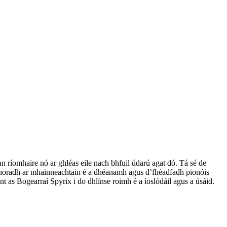
an ríomhaire nó ar ghléas eile nach bhfuil údarú agat dó. Tá sé de
r thoradh ar mhainneachtain é a dhéanamh agus d’fhéadfadh pionóis
int as Bogearraí Spyrix i do dhlínse roimh é a íoslódáil agus a úsáid.