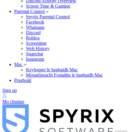
Discord Activity Overview
Screen Time & Gaming
Parental Control
Spyrix Parental Control
Facebook
Whatsapp
Discord
Roblox
Screentime
Web History
Snapchat
Instagram
Mac
Keylogger le haghaidh Mac
Monatóireacht Fostaithe le haghaidh Mac
Praghsáil
Sign up
Mo chuntas