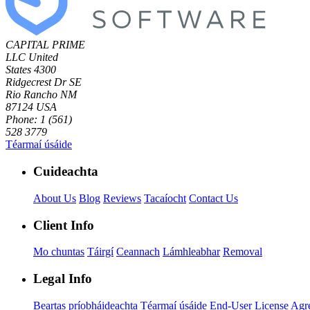
CAPITAL PRIME
LLC
United
States
4300
Ridgecrest Dr SE
Rio Rancho NM
87124 USA
Phone: 1 (561)
528 3779
Téarmaí úsáide
Cuideachta
About Us
Blog
Reviews
Tacaíocht
Contact Us
Client Info
Mo chuntas
Táirgí
Ceannach
Lámhleabhar
Removal
Legal Info
Beartas príobháideachta
Téarmaí úsáide
End-User License Agr