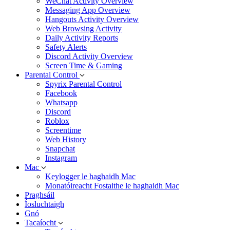
WeChat Activity Overview
Messaging App Overview
Hangouts Activity Overview
Web Browsing Activity
Daily Activity Reports
Safety Alerts
Discord Activity Overview
Screen Time & Gaming
Parental Control
Spyrix Parental Control
Facebook
Whatsapp
Discord
Roblox
Screentime
Web History
Snapchat
Instagram
Mac
Keylogger le haghaidh Mac
Monatóireacht Fostaithe le haghaidh Mac
Praghsáil
Íosluchtaigh
Gnó
Tacaíocht