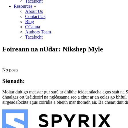
Tacaíocht
Resources
About Us
Contact Us
Blog
CCanna
Authors Team
Tacaíocht
Foireann na nÚdar: Nikshep Myle
No posts
Séanadh:
Moltar duit go meastar gur sárú ar dhlíthe feidearálacha agus stáit na 
dhualgas ort úsáideoirí na ngléasanna seo a chur ar an eolas go bhfu
airgeadaíochta agus coiriúla a bheith mar thoradh air. Ba cheart duit du