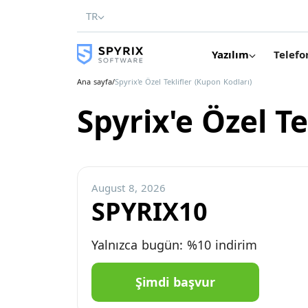
TR
Yazılım
Telefo
Ana sayfa
/
Spyrix'e Özel Teklifler (Kupon Kodları)
Spyrix'e Özel Te
August 8, 2026
SPYRIX10
Yalnızca bugün: %10 indirim
Şimdi başvur