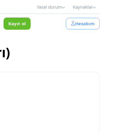
Yasal durum
Kaynaklar
Kayıt ol
Hesabım
ı)