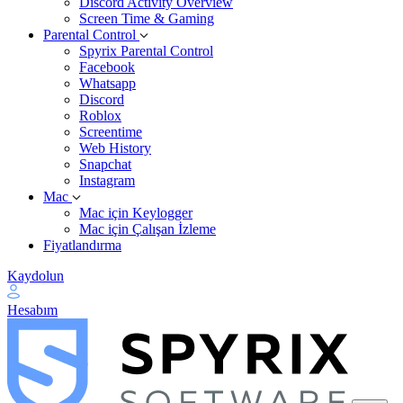
Discord Activity Overview
Screen Time & Gaming
Parental Control
Spyrix Parental Control
Facebook
Whatsapp
Discord
Roblox
Screentime
Web History
Snapchat
Instagram
Mac
Mac için Keylogger
Mac için Çalışan İzleme
Fiyatlandırma
Kaydolun
Hesabım