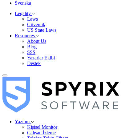
Svenska
Legality
Laws
Güvenlik
US State Laws
Resources
About Us
Blog
SSS
Yazarlar Ekibi
Destek
Yazılım
Kişisel Monitör
Çalışan İzleme