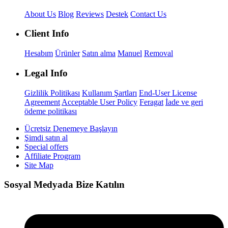
About Us
Blog
Reviews
Destek
Contact Us
Client Info
Hesabım
Ürünler
Satın alma
Manuel
Removal
Legal Info
Gizlilik Politikası
Kullanım Şartları
End-User License
Agreement
Acceptable User Policy
Feragat
İade ve geri
ödeme politikası
Ücretsiz Denemeye Başlayın
Şimdi satın al
Special offers
Affiliate Program
Site Map
Sosyal Medyada Bize Katılın