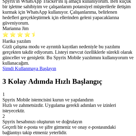
Spyrix'in WhatsApp Tracker'ını iş amaçlı kullanıyorum. Ben küçük
bir işletme sahibiyim ve çalışanlarım potansiyel müşterilerle iletişim
kurmak için WhatsApp kullanıyor. Çalışanlarıma, belirlenen
hedefleri gerçekleştirmek için ellerinden geleni yapacaklarına
güveniyorum.
Marianna Jim
Harika yazılım
Gizli çalışma modu ve ayrıntılı kayıtları nedeniyle bu yazılımı
gerçekten takdir ediyorum. Listeyi mevcut özelliklerle sürekli olarak
günceller ve genişletir. Bu Spyrix Mobile yazılımını kullanıyorum ve
kullanacağım.
Şimdi Kullanmaya Başlayın
3 Kolay Adımda Hızlı Başlangıç
1
Spyrix Mobile istemcisini kurun ve yapılandırın
Hızlı ve zahmetsizdir. Uygulama gerekli adımları ve izinleri
isteyecektir.
2
Spyrix hesabınızı oluşturun ve doğrulayın
Geçerli bir e-posta ve şifre girmeniz ve onay e-postasındaki
bağlantıyı takip etmeniz yeterlidir.