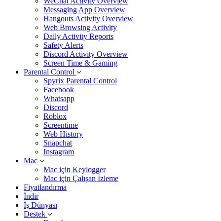
WeChat Activity Overview
Messaging App Overview
Hangouts Activity Overview
Web Browsing Activity
Daily Activity Reports
Safety Alerts
Discord Activity Overview
Screen Time & Gaming
Parental Control
Spyrix Parental Control
Facebook
Whatsapp
Discord
Roblox
Screentime
Web History
Snapchat
Instagram
Mac
Mac için Keylogger
Mac için Çalışan İzleme
Fiyatlandırma
İndir
İş Dünyası
Destek