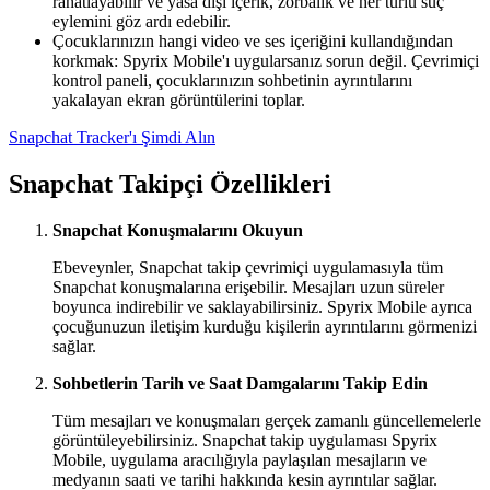
rahatlayabilir ve yasa dışı içerik, zorbalık ve her türlü suç
eylemini göz ardı edebilir.
Çocuklarınızın hangi video ve ses içeriğini kullandığından
korkmak: Spyrix Mobile'ı uygularsanız sorun değil. Çevrimiçi
kontrol paneli, çocuklarınızın sohbetinin ayrıntılarını
yakalayan ekran görüntülerini toplar.
Snapchat Tracker'ı Şimdi Alın
Snapchat Takipçi Özellikleri
Snapchat Konuşmalarını Okuyun
Ebeveynler, Snapchat takip çevrimiçi uygulamasıyla tüm
Snapchat konuşmalarına erişebilir. Mesajları uzun süreler
boyunca indirebilir ve saklayabilirsiniz. Spyrix Mobile ayrıca
çocuğunuzun iletişim kurduğu kişilerin ayrıntılarını görmenizi
sağlar.
Sohbetlerin Tarih ve Saat Damgalarını Takip Edin
Tüm mesajları ve konuşmaları gerçek zamanlı güncellemelerle
görüntüleyebilirsiniz. Snapchat takip uygulaması Spyrix
Mobile, uygulama aracılığıyla paylaşılan mesajların ve
medyanın saati ve tarihi hakkında kesin ayrıntılar sağlar.