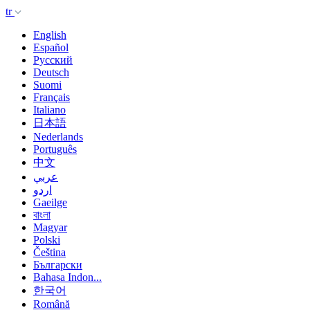
tr
English
Español
Русский
Deutsch
Suomi
Français
Italiano
日本語
Nederlands
Português
中文
عربي
اردو
Gaeilge
বাংলা
Magyar
Polski
Čeština
Български
Bahasa Indon...
한국어
Română