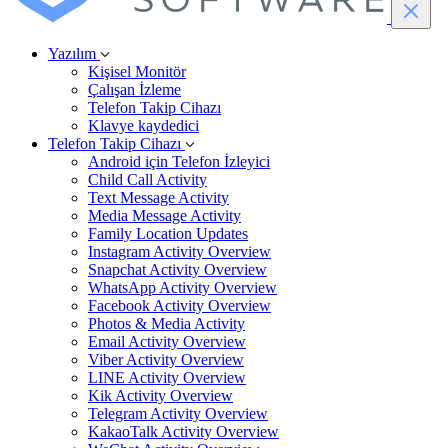
Yazılım
Kişisel Monitör
Çalışan İzleme
Telefon Takip Cihazı
Klavye kaydedici
Telefon Takip Cihazı
Android için Telefon İzleyici
Child Call Activity
Text Message Activity
Media Message Activity
Family Location Updates
Instagram Activity Overview
Snapchat Activity Overview
WhatsApp Activity Overview
Facebook Activity Overview
Photos & Media Activity
Email Activity Overview
Viber Activity Overview
LINE Activity Overview
Kik Activity Overview
Telegram Activity Overview
KakaoTalk Activity Overview