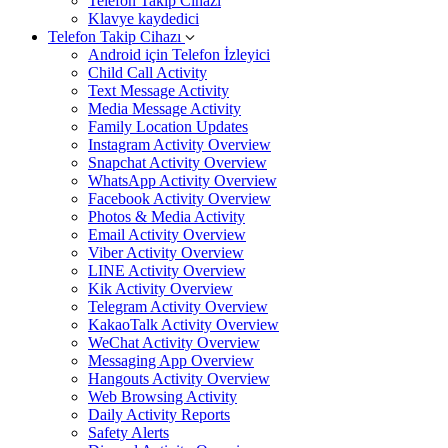
Telefon Takip Cihazı
Klavye kaydedici
Telefon Takip Cihazı
Android için Telefon İzleyici
Child Call Activity
Text Message Activity
Media Message Activity
Family Location Updates
Instagram Activity Overview
Snapchat Activity Overview
WhatsApp Activity Overview
Facebook Activity Overview
Photos & Media Activity
Email Activity Overview
Viber Activity Overview
LINE Activity Overview
Kik Activity Overview
Telegram Activity Overview
KakaoTalk Activity Overview
WeChat Activity Overview
Messaging App Overview
Hangouts Activity Overview
Web Browsing Activity
Daily Activity Reports
Safety Alerts