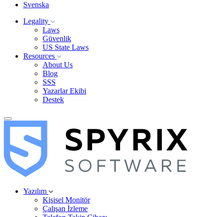
Svenska
Legality
Laws
Güvenlik
US State Laws
Resources
About Us
Blog
SSS
Yazarlar Ekibi
Destek
Yazılım
Kişisel Monitör
Çalışan İzleme