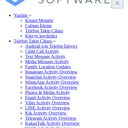
Yazılım
Kişisel Monitör
Çalışan İzleme
Telefon Takip Cihazı
Klavye kaydedici
Telefon Takip Cihazı
Android için Telefon İzleyici
Child Call Activity
Text Message Activity
Media Message Activity
Family Location Updates
Instagram Activity Overview
Snapchat Activity Overview
WhatsApp Activity Overview
Facebook Activity Overview
Photos & Media Activity
Email Activity Overview
Viber Activity Overview
LINE Activity Overview
Kik Activity Overview
Telegram Activity Overview
KakaoTalk Activity Overview