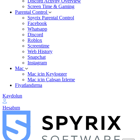
Discord Activity Overview
Screen Time & Gaming
Parental Control
Spyrix Parental Control
Facebook
Whatsapp
Discord
Roblox
Screentime
Web History
Snapchat
Instagram
Mac
Mac için Keylogger
Mac için Çalışan İzleme
Fiyatlandırma
Kaydolun
Hesabım