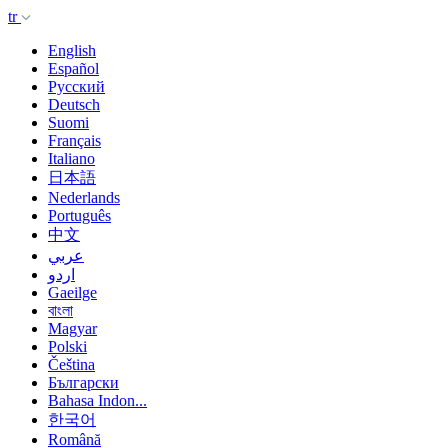
tr
English
Español
Русский
Deutsch
Suomi
Français
Italiano
日本語
Nederlands
Português
中文
عربي
اردو
Gaeilge
বাংলা
Magyar
Polski
Čeština
Български
Bahasa Indon...
한국어
Română