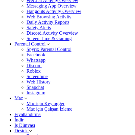
WeChat Activity Overview
Messaging App Overview
Hangouts Activity Overview
Web Browsing Activity
Daily Activity Reports
Safety Alerts
Discord Activity Overview
Screen Time & Gaming
Parental Control
Spyrix Parental Control
Facebook
Whatsapp
Discord
Roblox
Screentime
Web History
Snapchat
Instagram
Mac
Mac için Keylogger
Mac için Çalışan İzleme
Fiyatlandırma
İndir
İş Dünyası
Destek