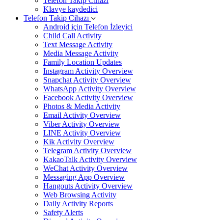
Telefon Takip Cihazı
Klavye kaydedici
Telefon Takip Cihazı
Android için Telefon İzleyici
Child Call Activity
Text Message Activity
Media Message Activity
Family Location Updates
Instagram Activity Overview
Snapchat Activity Overview
WhatsApp Activity Overview
Facebook Activity Overview
Photos & Media Activity
Email Activity Overview
Viber Activity Overview
LINE Activity Overview
Kik Activity Overview
Telegram Activity Overview
KakaoTalk Activity Overview
WeChat Activity Overview
Messaging App Overview
Hangouts Activity Overview
Web Browsing Activity
Daily Activity Reports
Safety Alerts