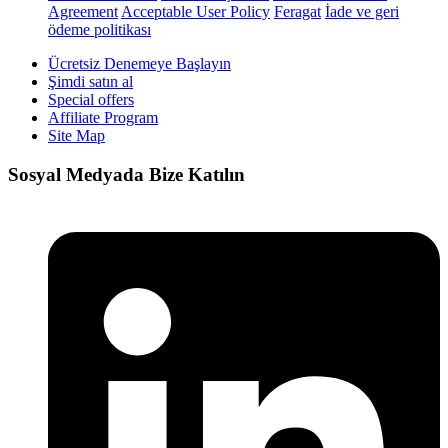
Agreement
Acceptable User Policy
Feragat
İade ve geri
ödeme politikası
Ücretsiz Denemeye Başlayın
Şimdi satın al
Special offers
Affiliate Program
Site Map
Sosyal Medyada Bize Katılın