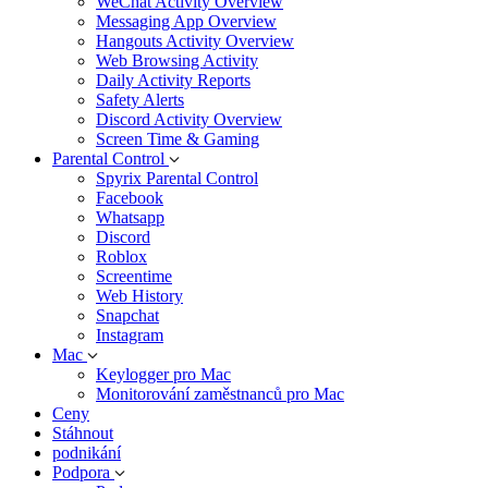
WeChat Activity Overview
Messaging App Overview
Hangouts Activity Overview
Web Browsing Activity
Daily Activity Reports
Safety Alerts
Discord Activity Overview
Screen Time & Gaming
Parental Control
Spyrix Parental Control
Facebook
Whatsapp
Discord
Roblox
Screentime
Web History
Snapchat
Instagram
Mac
Keylogger pro Mac
Monitorování zaměstnanců pro Mac
Ceny
Stáhnout
podnikání
Podpora