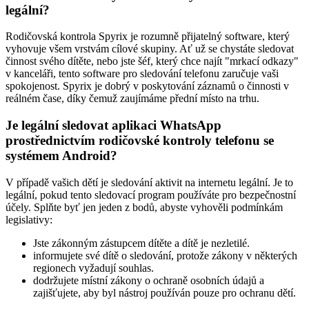
legální?
Rodičovská kontrola Spyrix je rozumně přijatelný software, který
vyhovuje všem vrstvám cílové skupiny. Ať už se chystáte sledovat
činnost svého dítěte, nebo jste šéf, který chce najít "mrkací odkazy"
v kanceláři, tento software pro sledování telefonu zaručuje vaši
spokojenost. Spyrix je dobrý v poskytování záznamů o činnosti v
reálném čase, díky čemuž zaujímáme přední místo na trhu.
Je legální sledovat aplikaci WhatsApp
prostřednictvím rodičovské kontroly telefonu se
systémem Android?
V případě vašich dětí je sledování aktivit na internetu legální. Je to
legální, pokud tento sledovací program používáte pro bezpečnostní
účely. Splňte byť jen jeden z bodů, abyste vyhověli podmínkám
legislativy:
Jste zákonným zástupcem dítěte a dítě je nezletilé.
informujete své dítě o sledování, protože zákony v některých
regionech vyžadují souhlas.
dodržujete místní zákony o ochraně osobních údajů a
zajišťujete, aby byl nástroj používán pouze pro ochranu dětí.