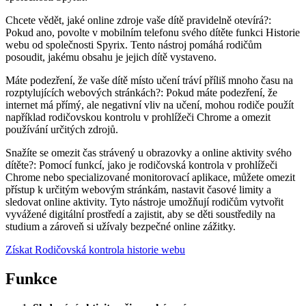
Chcete vědět, jaké online zdroje vaše dítě pravidelně otevírá?:
Pokud ano, povolte v mobilním telefonu svého dítěte funkci Historie
webu od společnosti Spyrix. Tento nástroj pomáhá rodičům
posoudit, jakému obsahu je jejich dítě vystaveno.
Máte podezření, že vaše dítě místo učení tráví příliš mnoho času na
rozptylujících webových stránkách?: Pokud máte podezření, že
internet má přímý, ale negativní vliv na učení, mohou rodiče použít
například rodičovskou kontrolu v prohlížeči Chrome a omezit
používání určitých zdrojů.
Snažíte se omezit čas strávený u obrazovky a online aktivity svého
dítěte?: Pomocí funkcí, jako je rodičovská kontrola v prohlížeči
Chrome nebo specializované monitorovací aplikace, můžete omezit
přístup k určitým webovým stránkám, nastavit časové limity a
sledovat online aktivity. Tyto nástroje umožňují rodičům vytvořit
vyvážené digitální prostředí a zajistit, aby se děti soustředily na
studium a zároveň si užívaly bezpečné online zážitky.
Získat Rodičovská kontrola historie webu
Funkce