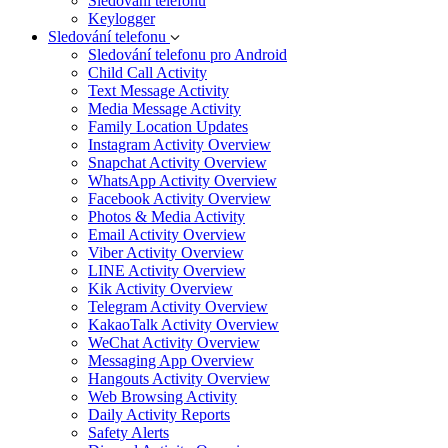
Sledování telefonu
Keylogger
Sledování telefonu
Sledování telefonu pro Android
Child Call Activity
Text Message Activity
Media Message Activity
Family Location Updates
Instagram Activity Overview
Snapchat Activity Overview
WhatsApp Activity Overview
Facebook Activity Overview
Photos & Media Activity
Email Activity Overview
Viber Activity Overview
LINE Activity Overview
Kik Activity Overview
Telegram Activity Overview
KakaoTalk Activity Overview
WeChat Activity Overview
Messaging App Overview
Hangouts Activity Overview
Web Browsing Activity
Daily Activity Reports
Safety Alerts