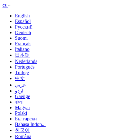
cs
English
Español
Русский
Deutsch
Suomi
Français
Italiano
日本語
Nederlands
Português
Türkçe
中文
عربي
اردو
Gaeilge
বাংলা
Magyar
Polski
Български
Bahasa Indon...
한국어
Română