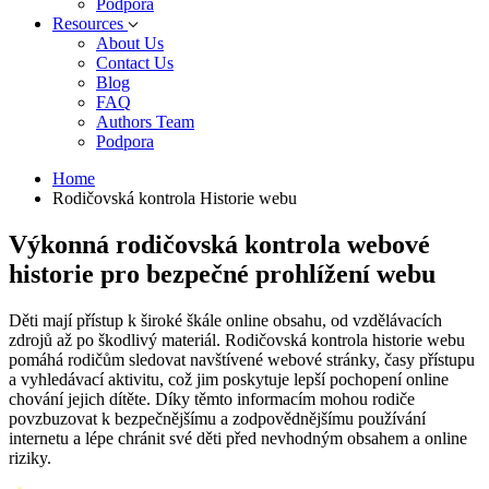
Podpora
Resources
About Us
Contact Us
Blog
FAQ
Authors Team
Podpora
Home
Rodičovská kontrola Historie webu
Výkonná rodičovská kontrola webové
historie pro bezpečné prohlížení webu
Děti mají přístup k široké škále online obsahu, od vzdělávacích
zdrojů až po škodlivý materiál. Rodičovská kontrola historie webu
pomáhá rodičům sledovat navštívené webové stránky, časy přístupu
a vyhledávací aktivitu, což jim poskytuje lepší pochopení online
chování jejich dítěte. Díky těmto informacím mohou rodiče
povzbuzovat k bezpečnějšímu a zodpovědnějšímu používání
internetu a lépe chránit své děti před nevhodným obsahem a online
riziky.