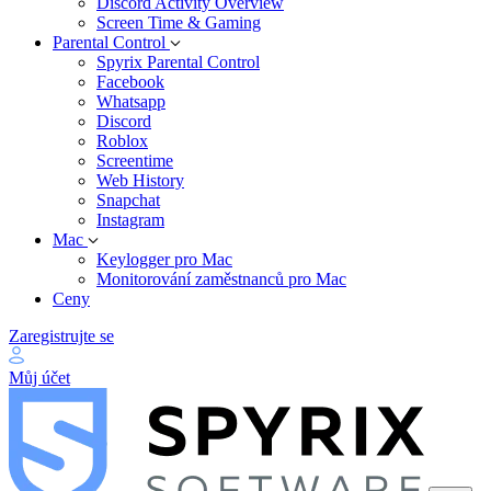
Discord Activity Overview
Screen Time & Gaming
Parental Control
Spyrix Parental Control
Facebook
Whatsapp
Discord
Roblox
Screentime
Web History
Snapchat
Instagram
Mac
Keylogger pro Mac
Monitorování zaměstnanců pro Mac
Ceny
Zaregistrujte se
Můj účet