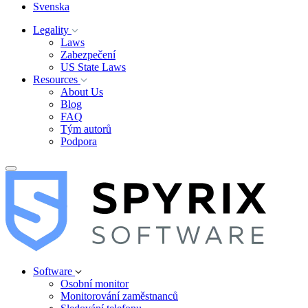
Svenska
Legality
Laws
Zabezpečení
US State Laws
Resources
About Us
Blog
FAQ
Tým autorů
Podpora
Software
Osobní monitor
Monitorování zaměstnanců