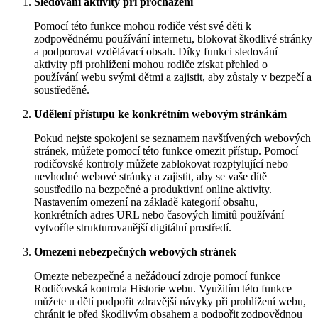
Sledování aktivity při procházení
Pomocí této funkce mohou rodiče vést své děti k
zodpovědnému používání internetu, blokovat škodlivé stránky
a podporovat vzdělávací obsah. Díky funkci sledování
aktivity při prohlížení mohou rodiče získat přehled o
používání webu svými dětmi a zajistit, aby zůstaly v bezpečí a
soustředěné.
Udělení přístupu ke konkrétním webovým stránkám
Pokud nejste spokojeni se seznamem navštívených webových
stránek, můžete pomocí této funkce omezit přístup. Pomocí
rodičovské kontroly můžete zablokovat rozptylující nebo
nevhodné webové stránky a zajistit, aby se vaše dítě
soustředilo na bezpečné a produktivní online aktivity.
Nastavením omezení na základě kategorií obsahu,
konkrétních adres URL nebo časových limitů používání
vytvoříte strukturovanější digitální prostředí.
Omezení nebezpečných webových stránek
Omezte nebezpečné a nežádoucí zdroje pomocí funkce
Rodičovská kontrola Historie webu. Využitím této funkce
můžete u dětí podpořit zdravější návyky při prohlížení webu,
chránit je před škodlivým obsahem a podpořit zodpovědnou