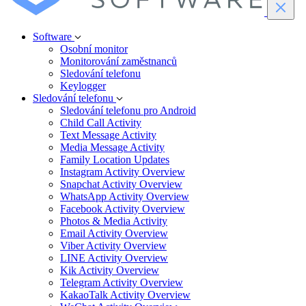
Software
Osobní monitor
Monitorování zaměstnanců
Sledování telefonu
Keylogger
Sledování telefonu
Sledování telefonu pro Android
Child Call Activity
Text Message Activity
Media Message Activity
Family Location Updates
Instagram Activity Overview
Snapchat Activity Overview
WhatsApp Activity Overview
Facebook Activity Overview
Photos & Media Activity
Email Activity Overview
Viber Activity Overview
LINE Activity Overview
Kik Activity Overview
Telegram Activity Overview
KakaoTalk Activity Overview