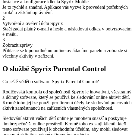
Instalace a konfigurace klienta Spyrix Mobile
Je to rychlé a snadné. Aplikace vás vyzve k provedení potřebných
kroků a získání oprávnění.
2
Vytvoření a ověření účtu Spyrix
Stačí zadat platný e-mail a heslo a následovat odkaz v potvrzovacím
e-mailu.
3
Zobrazit zprávy
Přihlaste se k pohodlnému online ovládacímu panelu a zobrazte si
všechny aktivity v zařízení.
O službě Spyrix Parental Control
Co ještě vědět o softwaru Spyrix Parental Control?
Rodičovská kontrola od společnosti Spyrix je inovativní, všestranný
a účinný software, který se používá ke sledování online aktivit dětí.
Kromě toho jej lze použít pro firemní účely ke sledování pracovních
aktivit zaměstnanců na zařízeních vlastněných společností.
Sledování aktivit vašich dětí online je mnohem snazší a poskytuje
jim bezpečnější online prostředí. Kromě toho existují klienti, kteří
tento software používají k obchodním účelům, aby mohli sledovat
pracovní aktivity spojené s firemními gadgety.