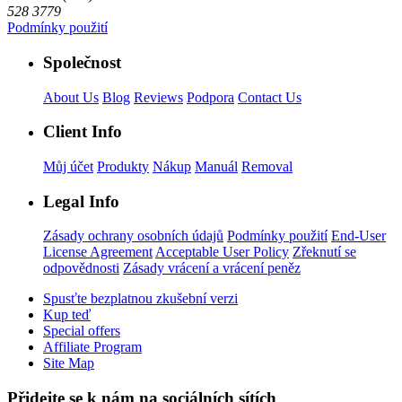
528 3779
Podmínky použití
Společnost
About Us
Blog
Reviews
Podpora
Contact Us
Client Info
Můj účet
Produkty
Nákup
Manuál
Removal
Legal Info
Zásady ochrany osobních údajů
Podmínky použití
End-User
License Agreement
Acceptable User Policy
Zřeknutí se
odpovědnosti
Zásady vrácení a vrácení peněz
Spusťte bezplatnou zkušební verzi
Kup teď
Special offers
Affiliate Program
Site Map
Přidejte se k nám na sociálních sítích