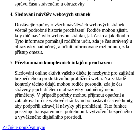
správu času stráveného u obrazovky.
Sledování návštěv webových stránek
Dostávejte zprávy o všech návštěvách webových stránek
včetně podrobné historie procházení. Rodiče mohou zjistit,
kdy dítě navštívilo webovou stránku, jak často a jak dlouho.
Tyto informace pomáhají rodičům určit, zda je čas strávený u
obrazovky nadměrný, a učinit informované rozhodnutí, zda
přístup omezit.
Přezkoumání komplexních údajů o procházení
Sledování online aktivit vašeho dítěte je nezbytné pro zajištění
bezpečného a produktivního prohlížení webu. Na základě
kontroly těchto údajů mohou rodiče posoudit, zda je čas
strávený jejich dítětem u obrazovky nadměrný nebo
přiměřený. V případě potřeby mohou přijmout opatření a
zablokovat určité webové stránky nebo nastavit časové limity,
aby podpořili zdravější návyky při prohlížení. Tato funkce
poskytuje transparentnost potřebnou k vytvoření bezpečného
a vyváženého digitálního prostředí.
Začněte používat nyní