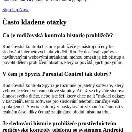
Sign Up Now
Často kladené otázky
Co je rodičovská kontrola historie prohlížeče?
Rodičovská kontrola historie prohlížeče je nástroj určený ke
sledování internetových aktivit dětí. Rodiče dostávají zprávy s
navštívenými webovými stránkami, mohou omezit jejich přístup a
povolit dětem prohlížení obsahu, který odpovídá jejich pokynům.
V čem je Spyrix Parental Control tak dobrý?
Rodičovská kontrola Spyrix je rozumně přijatelný software, který
vyhovuje všem vrstvám cílové skupiny. Ať už se chystáte sledovat
činnost svého dítěte, nebo jste šéf, který chce najít "mrkací odkazy"
v kanceláři, tento software pro sledování telefonu zaručuje vaši
spokojenost. Spyrix je dobrý v poskytování záznamů o činnosti v
reálném čase, díky čemuž zaujímáme přední místo na trhu.
Je sledování historie prohlížeče prostřednictvím
rodičovské kontroly telefonu se systémem Android