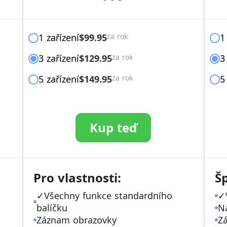
1 zařízení
$99.95
za rok
1
3 zařízení
$129.95
za rok
3
5 zařízení
$149.95
za rok
5
Kup teď
Pro vlastnosti:
Šp
✓Všechny funkce standardního
✓
balíčku
N
Záznam obrazovky
Z