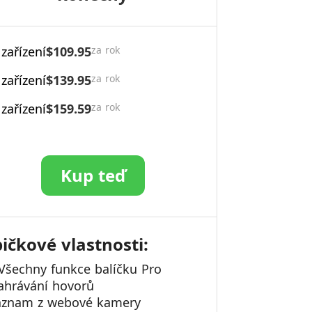
 zařízení
$109.95
za rok
 zařízení
$139.95
za rok
 zařízení
$159.59
za rok
Kup teď
ičkové vlastnosti:
Všechny funkce balíčku Pro
ahrávání hovorů
áznam z webové kamery