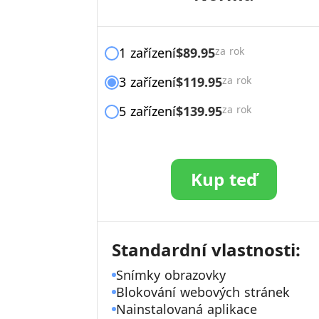
1 zařízení
$89.95
za rok
3 zařízení
$119.95
za rok
5 zařízení
$139.95
za rok
Kup teď
Standardní vlastnosti:
Snímky obrazovky
Blokování webových stránek
Nainstalovaná aplikace