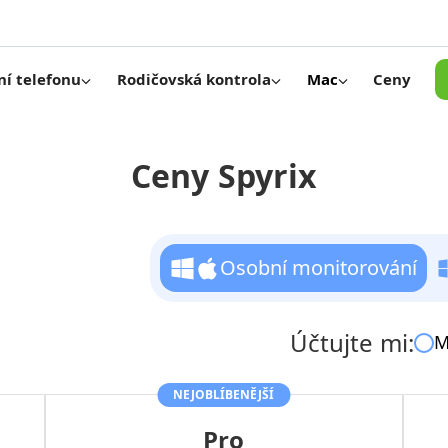
Ceny
ní telefonu
Rodičovská kontrola
Mac
Ceny Spyrix
Osobní monitorování
Účtujte mi:
M
NEJOBLÍBENĚJŠÍ
Pro