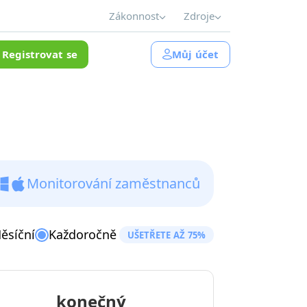
Zákonnost
Zdroje
Registrovat se
Můj účet
Monitorování zaměstnanců
ěsíční
Každoročně
UŠETŘETE AŽ 75%
konečný