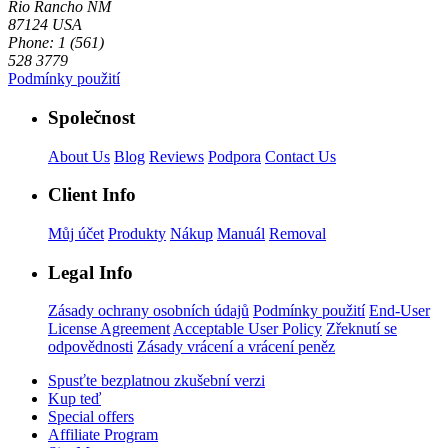
Rio Rancho NM
87124 USA
Phone: 1 (561)
528 3779
Podmínky použití
Společnost
About Us
Blog
Reviews
Podpora
Contact Us
Client Info
Můj účet
Produkty
Nákup
Manuál
Removal
Legal Info
Zásady ochrany osobních údajů
Podmínky použití
End-User
License Agreement
Acceptable User Policy
Zřeknutí se
odpovědnosti
Zásady vrácení a vrácení peněz
Spusťte bezplatnou zkušební verzi
Kup teď
Special offers
Affiliate Program