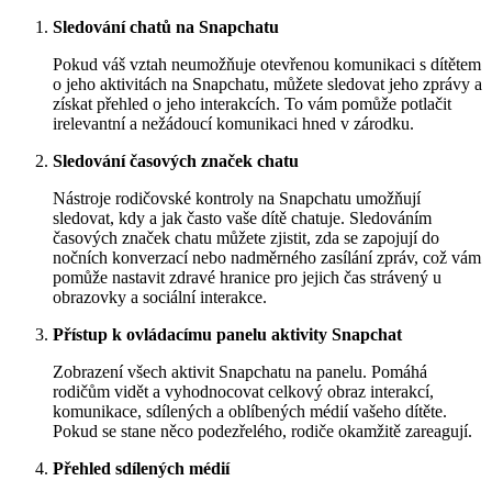
Sledování chatů na Snapchatu
Pokud váš vztah neumožňuje otevřenou komunikaci s dítětem
o jeho aktivitách na Snapchatu, můžete sledovat jeho zprávy a
získat přehled o jeho interakcích. To vám pomůže potlačit
irelevantní a nežádoucí komunikaci hned v zárodku.
Sledování časových značek chatu
Nástroje rodičovské kontroly na Snapchatu umožňují
sledovat, kdy a jak často vaše dítě chatuje. Sledováním
časových značek chatu můžete zjistit, zda se zapojují do
nočních konverzací nebo nadměrného zasílání zpráv, což vám
pomůže nastavit zdravé hranice pro jejich čas strávený u
obrazovky a sociální interakce.
Přístup k ovládacímu panelu aktivity Snapchat
Zobrazení všech aktivit Snapchatu na panelu. Pomáhá
rodičům vidět a vyhodnocovat celkový obraz interakcí,
komunikace, sdílených a oblíbených médií vašeho dítěte.
Pokud se stane něco podezřelého, rodiče okamžitě zareagují.
Přehled sdílených médií