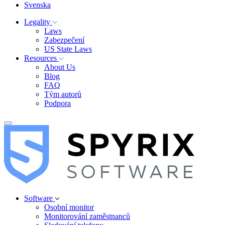
Svenska
Legality
Laws
Zabezpečení
US State Laws
Resources
About Us
Blog
FAQ
Tým autorů
Podpora
Software
Osobní monitor
Monitorování zaměstnanců