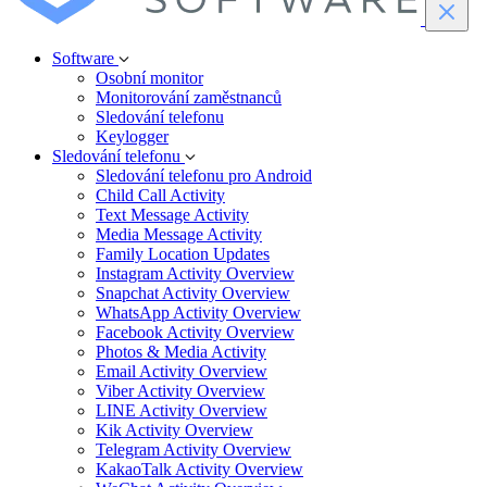
Software
Osobní monitor
Monitorování zaměstnanců
Sledování telefonu
Keylogger
Sledování telefonu
Sledování telefonu pro Android
Child Call Activity
Text Message Activity
Media Message Activity
Family Location Updates
Instagram Activity Overview
Snapchat Activity Overview
WhatsApp Activity Overview
Facebook Activity Overview
Photos & Media Activity
Email Activity Overview
Viber Activity Overview
LINE Activity Overview
Kik Activity Overview
Telegram Activity Overview
KakaoTalk Activity Overview