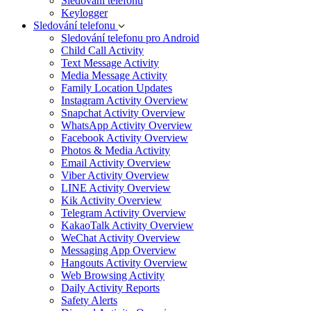
Sledování telefonu
Keylogger
Sledování telefonu
Sledování telefonu pro Android
Child Call Activity
Text Message Activity
Media Message Activity
Family Location Updates
Instagram Activity Overview
Snapchat Activity Overview
WhatsApp Activity Overview
Facebook Activity Overview
Photos & Media Activity
Email Activity Overview
Viber Activity Overview
LINE Activity Overview
Kik Activity Overview
Telegram Activity Overview
KakaoTalk Activity Overview
WeChat Activity Overview
Messaging App Overview
Hangouts Activity Overview
Web Browsing Activity
Daily Activity Reports
Safety Alerts