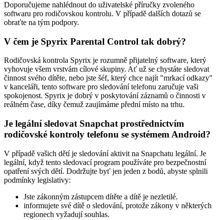
Doporučujeme nahlédnout do uživatelské příručky zvoleného
softwaru pro rodičovskou kontrolu. V případě dalších dotazů se
obraťte na tým podpory.
V čem je Spyrix Parental Control tak dobrý?
Rodičovská kontrola Spyrix je rozumně přijatelný software, který
vyhovuje všem vrstvám cílové skupiny. Ať už se chystáte sledovat
činnost svého dítěte, nebo jste šéf, který chce najít "mrkací odkazy"
v kanceláři, tento software pro sledování telefonu zaručuje vaši
spokojenost. Spyrix je dobrý v poskytování záznamů o činnosti v
reálném čase, díky čemuž zaujímáme přední místo na trhu.
Je legální sledovat Snapchat prostřednictvím
rodičovské kontroly telefonu se systémem Android?
V případě vašich dětí je sledování aktivit na Snapchatu legální. Je
legální, když tento sledovací program používáte pro bezpečnostní
opatření svých dětí. Dodržujte byť jen jeden z bodů, abyste splnili
podmínky legislativy:
Jste zákonným zástupcem dítěte a dítě je nezletilé.
informujete své dítě o sledování, protože zákony v některých
regionech vyžadují souhlas.