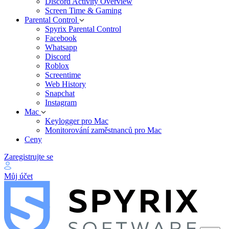
Discord Activity Overview
Screen Time & Gaming
Parental Control
Spyrix Parental Control
Facebook
Whatsapp
Discord
Roblox
Screentime
Web History
Snapchat
Instagram
Mac
Keylogger pro Mac
Monitorování zaměstnanců pro Mac
Ceny
Zaregistrujte se
Můj účet