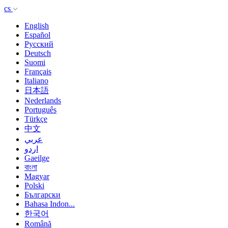
cs
English
Español
Русский
Deutsch
Suomi
Français
Italiano
日本語
Nederlands
Português
Türkçe
中文
عربي
اردو
Gaeilge
বাংলা
Magyar
Polski
Български
Bahasa Indon...
한국어
Română