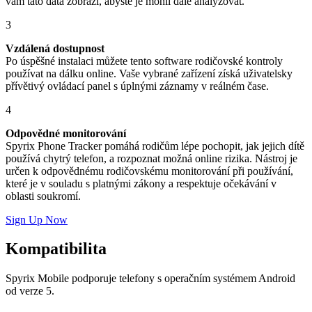
vám tato data zobrazí, abyste je mohli dále analyzovat.
3
Vzdálená dostupnost
Po úspěšné instalaci můžete tento software rodičovské kontroly
používat na dálku online. Vaše vybrané zařízení získá uživatelsky
přívětivý ovládací panel s úplnými záznamy v reálném čase.
4
Odpovědné monitorování
Spyrix Phone Tracker pomáhá rodičům lépe pochopit, jak jejich dítě
používá chytrý telefon, a rozpoznat možná online rizika. Nástroj je
určen k odpovědnému rodičovskému monitorování při používání,
které je v souladu s platnými zákony a respektuje očekávání v
oblasti soukromí.
Sign Up Now
Kompatibilita
Spyrix Mobile podporuje telefony s operačním systémem Android
od verze 5.