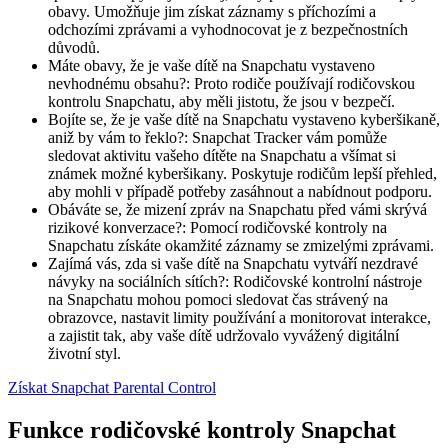
obavy. Umožňuje jim získat záznamy s příchozími a
odchozími zprávami a vyhodnocovat je z bezpečnostních
důvodů.
Máte obavy, že je vaše dítě na Snapchatu vystaveno
nevhodnému obsahu?: Proto rodiče používají rodičovskou
kontrolu Snapchatu, aby měli jistotu, že jsou v bezpečí.
Bojíte se, že je vaše dítě na Snapchatu vystaveno kyberšikaně,
aniž by vám to řeklo?: Snapchat Tracker vám pomůže
sledovat aktivitu vašeho dítěte na Snapchatu a všímat si
známek možné kyberšikany. Poskytuje rodičům lepší přehled,
aby mohli v případě potřeby zasáhnout a nabídnout podporu.
Obáváte se, že mizení zpráv na Snapchatu před vámi skrývá
rizikové konverzace?: Pomocí rodičovské kontroly na
Snapchatu získáte okamžité záznamy se zmizelými zprávami.
Zajímá vás, zda si vaše dítě na Snapchatu vytváří nezdravé
návyky na sociálních sítích?: Rodičovské kontrolní nástroje
na Snapchatu mohou pomoci sledovat čas strávený na
obrazovce, nastavit limity používání a monitorovat interakce,
a zajistit tak, aby vaše dítě udržovalo vyvážený digitální
životní styl.
Získat Snapchat Parental Control
Funkce rodičovské kontroly Snapchat