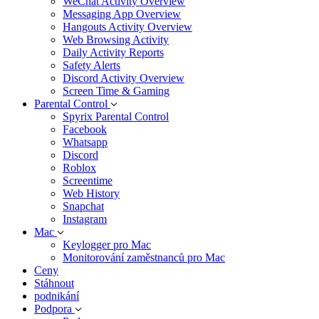
WeChat Activity Overview
Messaging App Overview
Hangouts Activity Overview
Web Browsing Activity
Daily Activity Reports
Safety Alerts
Discord Activity Overview
Screen Time & Gaming
Parental Control
Spyrix Parental Control
Facebook
Whatsapp
Discord
Roblox
Screentime
Web History
Snapchat
Instagram
Mac
Keylogger pro Mac
Monitorování zaměstnanců pro Mac
Ceny
Stáhnout
podnikání
Podpora