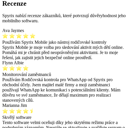
Recenze
Spyrix nabízí recenze zákazníků, které potvrzují důvěryhodnost jeho
mobilního softwaru.
Ava Jaymes
Používám Spyrix Mobile jako nástroj rodičovské kontroly
Spyrix Mobile je moje volba pro sledování aktivit mých dětí online.
Pomáhá mi je chránit před neoprávněnými aktivitami. Je to moje
řešení, jak zajistit jejich bezpečné online prostředí.
Flynn Albie
Monitorování zaměstnanců
Používám Rodičovská kontrola pro WhatsApp od Spyrix pro
obchodní účely. Jsem majitel malé firmy a moji zaměstnanci
používají WhatsApp ke komunikaci s potenciálními klienty. Mám
důvěru ve své zaměstnance, že dělají maximum pro realizaci
stanovených cílů.
Marianna Jim
Skvělý software
Tento software velmi oceňuji díky jeho skrytému režimu práce a
podrobným záznamům. Neustále se aktualizuje a rozšiřuje seznam o