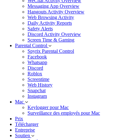
WeChat Activity Overview
Messaging App Overview
Hangouts Activity Overview
Web Browsing Activity
Daily Activity Reports
Safety Alerts
Discord Activity Overview
Screen Time & Gaming
Parental Control
Spyrix Parental Control
Facebook
Whatsapp
Discord
Roblox
Screentime
Web History
Snapchat
Instagram
Mac
Keylogger pour Mac
Surveillance des employés pour Mac
Prix
Télécharger
Entreprise
Soutien