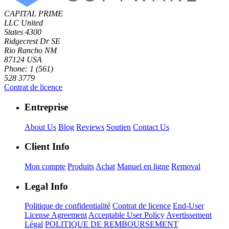
CAPITAL PRIME
LLC
United
States
4300
Ridgecrest Dr SE
Rio Rancho NM
87124 USA
Phone: 1 (561)
528 3779
Contrat de licence
Entreprise
About Us
Blog
Reviews
Soutien
Contact Us
Client Info
Mon compte
Produits
Achat
Manuel en ligne
Removal
Legal Info
Politique de confidentialité
Contrat de licence
End-User
License Agreement
Acceptable User Policy
Avertissement
Légal
POLITIQUE DE REMBOURSEMENT