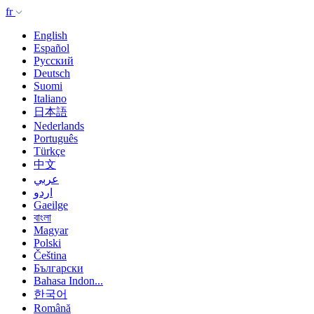
fr
English
Español
Русский
Deutsch
Suomi
Italiano
日本語
Nederlands
Português
Türkçe
中文
عربي
اردو
Gaeilge
বাংলা
Magyar
Polski
Čeština
Български
Bahasa Indon...
한국어
Română