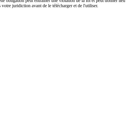
tte obligation peut entraîner une violation de la loi et peut donner lieu
tre juridiction avant de le télécharger et de l'utiliser.