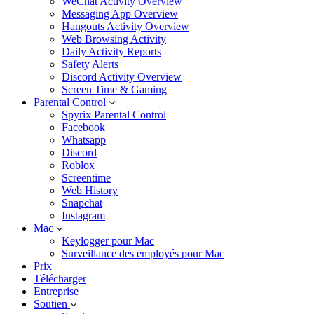
WeChat Activity Overview
Messaging App Overview
Hangouts Activity Overview
Web Browsing Activity
Daily Activity Reports
Safety Alerts
Discord Activity Overview
Screen Time & Gaming
Parental Control
Spyrix Parental Control
Facebook
Whatsapp
Discord
Roblox
Screentime
Web History
Snapchat
Instagram
Mac
Keylogger pour Mac
Surveillance des employés pour Mac
Prix
Télécharger
Entreprise
Soutien