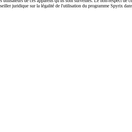
s utilisateurs de ces appareils qu'ils sont surveillés. Le non-respect de ce
ller juridique sur la légalité de l'utilisation du programme Spyrix dans vo