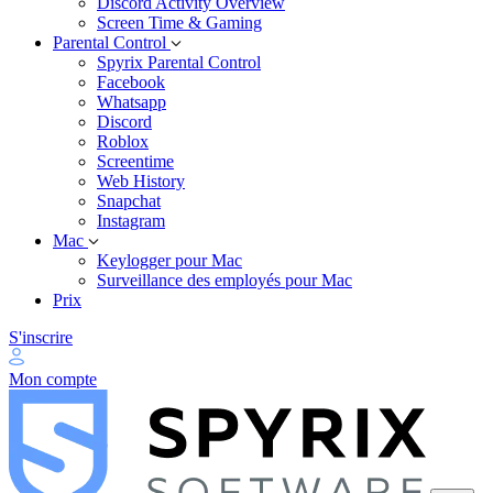
Discord Activity Overview
Screen Time & Gaming
Parental Control
Spyrix Parental Control
Facebook
Whatsapp
Discord
Roblox
Screentime
Web History
Snapchat
Instagram
Mac
Keylogger pour Mac
Surveillance des employés pour Mac
Prix
S'inscrire
Mon compte