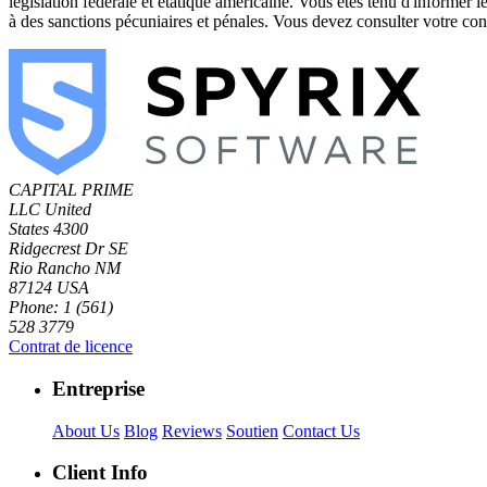
législation fédérale et étatique américaine. Vous êtes tenu d'informer le
à des sanctions pécuniaires et pénales. Vous devez consulter votre consei
CAPITAL PRIME
LLC
United
States
4300
Ridgecrest Dr SE
Rio Rancho NM
87124 USA
Phone: 1 (561)
528 3779
Contrat de licence
Entreprise
About Us
Blog
Reviews
Soutien
Contact Us
Client Info