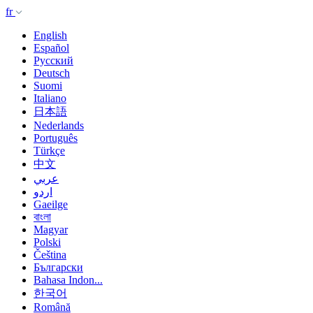
fr
English
Español
Русский
Deutsch
Suomi
Italiano
日本語
Nederlands
Português
Türkçe
中文
عربي
اردو
Gaeilge
বাংলা
Magyar
Polski
Čeština
Български
Bahasa Indon...
한국어
Română