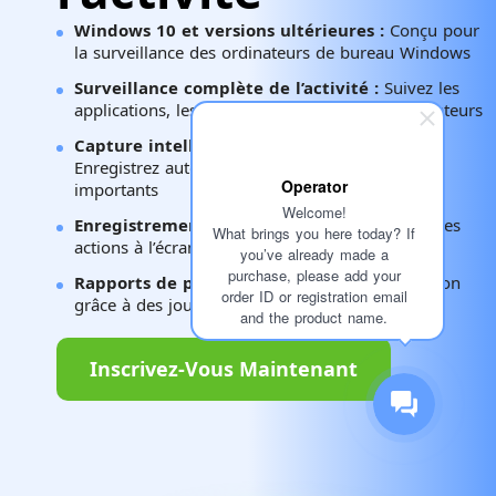
Windows 10 et versions ultérieures :
Conçu pour
la surveillance des ordinateurs de bureau Windows
Surveillance complète de l’activité :
Suivez les
applications, les sites web et l’activité des utilisateurs
Capture intelligente de captures d’écran :
Enregistrez automatiquement les moments
Operator
importants
Welcome!
Enregistrement d’écran :
Examinez en détail les
What brings you here today? If
actions à l’écran
you’ve already made a
purchase, please add your
Rapports de productivité :
Analysez l’utilisation
order ID or registration email
grâce à des journaux et des résumés détaillés
and the product name.
Inscrivez-Vous Maintenant