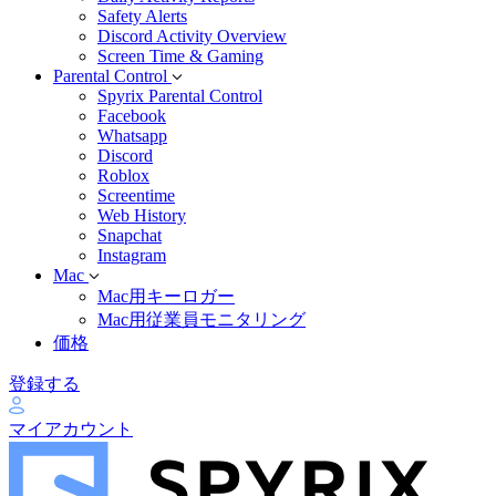
Safety Alerts
Discord Activity Overview
Screen Time & Gaming
Parental Control
Spyrix Parental Control
Facebook
Whatsapp
Discord
Roblox
Screentime
Web History
Snapchat
Instagram
Mac
Mac用キーロガー
Mac用従業員モニタリング
価格
登録する
マイアカウント