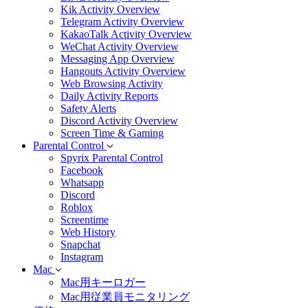
Kik Activity Overview
Telegram Activity Overview
KakaoTalk Activity Overview
WeChat Activity Overview
Messaging App Overview
Hangouts Activity Overview
Web Browsing Activity
Daily Activity Reports
Safety Alerts
Discord Activity Overview
Screen Time & Gaming
Parental Control
Spyrix Parental Control
Facebook
Whatsapp
Discord
Roblox
Screentime
Web History
Snapchat
Instagram
Mac
Mac用キーロガー
Mac用従業員モニタリング