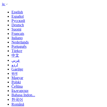
ja
English
Español
Русский
Deutsch
Suomi
Français
Italiano
Nederlands
Português
Türkçe
中文
عربي
اردو
Gaeilge
বাংলা
Magyar
Polski
Čeština
Български
Bahasa Indon...
한국어
Română