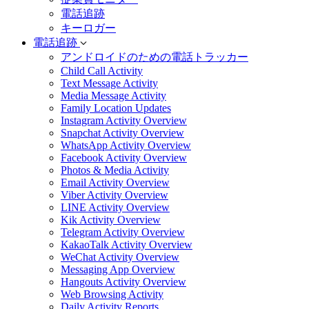
電話追跡
キーロガー
電話追跡
アンドロイドのための電話トラッカー
Child Call Activity
Text Message Activity
Media Message Activity
Family Location Updates
Instagram Activity Overview
Snapchat Activity Overview
WhatsApp Activity Overview
Facebook Activity Overview
Photos & Media Activity
Email Activity Overview
Viber Activity Overview
LINE Activity Overview
Kik Activity Overview
Telegram Activity Overview
KakaoTalk Activity Overview
WeChat Activity Overview
Messaging App Overview
Hangouts Activity Overview
Web Browsing Activity
Daily Activity Reports