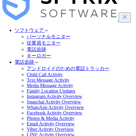
ソフトウェア
パーソナルモニター
従業員モニター
電話追跡
キーロガー
電話追跡
アンドロイドのための電話トラッカー
Child Call Activity
Text Message Activity
Media Message Activity
Family Location Updates
Instagram Activity Overview
Snapchat Activity Overview
WhatsApp Activity Overview
Facebook Activity Overview
Photos & Media Activity
Email Activity Overview
Viber Activity Overview
LINE Activity Overview