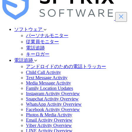
ソフトウェア
パーソナルモニター
従業員モニター
電話追跡
キーロガー
電話追跡
アンドロイドのための電話トラッカー
Child Call Activity
Text Message Activity
Media Message Activity
Family Location Updates
Instagram Activity Overview
Snapchat Activity Overview
WhatsApp Activity Overview
Facebook Activity Overview
Photos & Media Activity
Email Activity Overview
Viber Activity Overview
LINE Activity Overview