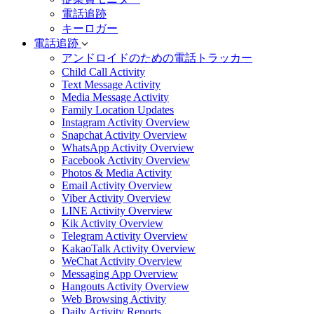
電話追跡
キーロガー
電話追跡
アンドロイドのための電話トラッカー
Child Call Activity
Text Message Activity
Media Message Activity
Family Location Updates
Instagram Activity Overview
Snapchat Activity Overview
WhatsApp Activity Overview
Facebook Activity Overview
Photos & Media Activity
Email Activity Overview
Viber Activity Overview
LINE Activity Overview
Kik Activity Overview
Telegram Activity Overview
KakaoTalk Activity Overview
WeChat Activity Overview
Messaging App Overview
Hangouts Activity Overview
Web Browsing Activity
Daily Activity Reports