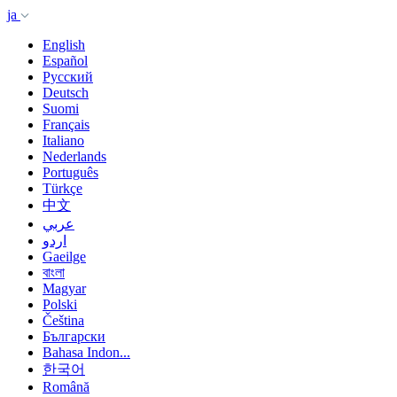
ja
English
Español
Русский
Deutsch
Suomi
Français
Italiano
Nederlands
Português
Türkçe
中文
عربي
اردو
Gaeilge
বাংলা
Magyar
Polski
Čeština
Български
Bahasa Indon...
한국어
Română