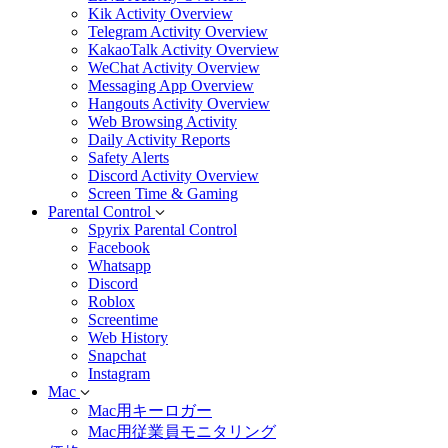
Kik Activity Overview
Telegram Activity Overview
KakaoTalk Activity Overview
WeChat Activity Overview
Messaging App Overview
Hangouts Activity Overview
Web Browsing Activity
Daily Activity Reports
Safety Alerts
Discord Activity Overview
Screen Time & Gaming
Parental Control
Spyrix Parental Control
Facebook
Whatsapp
Discord
Roblox
Screentime
Web History
Snapchat
Instagram
Mac
Mac用キーロガー
Mac用従業員モニタリング