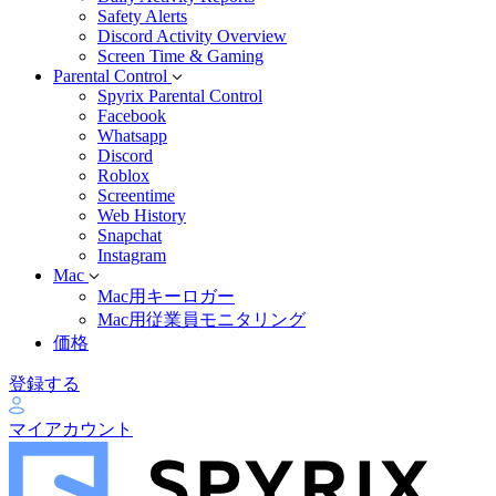
Safety Alerts
Discord Activity Overview
Screen Time & Gaming
Parental Control
Spyrix Parental Control
Facebook
Whatsapp
Discord
Roblox
Screentime
Web History
Snapchat
Instagram
Mac
Mac用キーロガー
Mac用従業員モニタリング
価格
登録する
マイアカウント