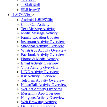
手机跟踪器
键盘记录仪
手机跟踪器
Android手机跟踪器
Child Call Activity
Text Message Activity
Media Message Activity
Family Location Updates
Instagram Activity Overview
Snapchat Activity Overview
WhatsApp Activity Overview
Facebook Activity Overview
Photos & Media Activity
Email Activity Overview
Viber Activity Overview
LINE Activity Overview
Kik Activity Overview
Telegram Activity Overview
KakaoTalk Activity Overview
WeChat Activity Overview
Messaging App Overview
Hangouts Activity Overview
Web Browsing Activity
Daily Activity Reports