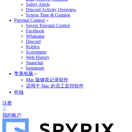
Safety Alerts
Discord Activity Overview
Screen Time & Gaming
Parental Control
Spyrix Parental Control
Facebook
Whatsapp
Discord
Roblox
Screentime
Web History
Snapchat
Instagram
苹果电脑
Mac 版键盘记录软件
适用于 Mac 的员工监控软件
价钱
注册
我的账户