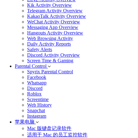
Kik Activity Overview
Telegram Activity Overview
KakaoTalk Activity Overview
WeChat Activity Overview
Messaging App Overview
Hangouts Activity Overview
Web Browsing Activity
Daily Activity Reports
Safety Alerts
Discord Activity Overview
Screen Time & Gaming
Parental Control
Spyrix Parental Control
Facebook
Whatsapp
Discord
Roblox
Screentime
Web History
Snapchat
Instagram
苹果电脑
Mac 版键盘记录软件
适用于 Mac 的员工监控软件