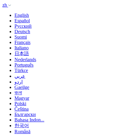
zh
English
Español
Русский
Deutsch
Suomi
Français
Italiano
日本語
Nederlands
Português
Türkçe
عربي
اردو
Gaeilge
বাংলা
Magyar
Polski
Čeština
Български
Bahasa Indon...
한국어
Română