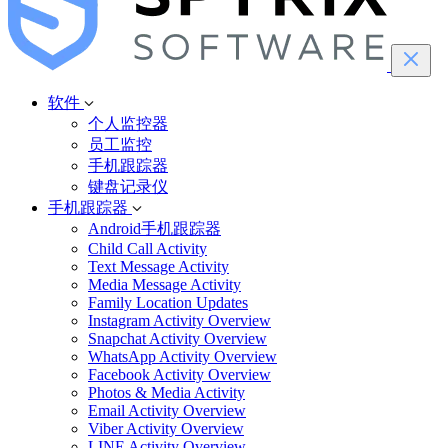
软件
个人监控器
员工监控
手机跟踪器
键盘记录仪
手机跟踪器
Android手机跟踪器
Child Call Activity
Text Message Activity
Media Message Activity
Family Location Updates
Instagram Activity Overview
Snapchat Activity Overview
WhatsApp Activity Overview
Facebook Activity Overview
Photos & Media Activity
Email Activity Overview
Viber Activity Overview
LINE Activity Overview