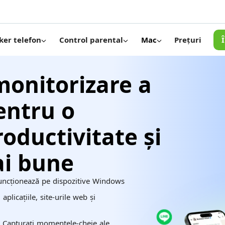
Prețuri
ker telefon
Control parental
Mac
monitorizare a
entru o
productivitate și
ai bune
ncționează pe dispozitive Windows
aplicațiile, site-urile web și
Capturați momentele-cheie ale