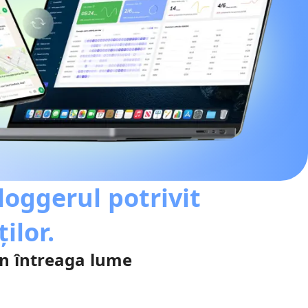
oggerul potrivit
ilor.
din întreaga lume