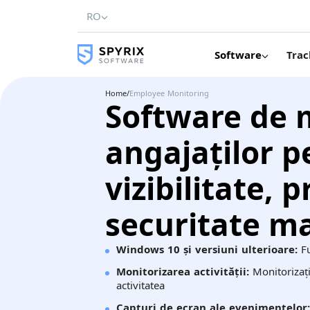
RO
Software
Trac
Home
/
Employee Monitoring
Software de 
angajaților p
vizibilitate, 
securitate m
Windows 10 și versiuni ulterioare:
Fu
Monitorizarea activității:
Monitorizați 
activitatea
Capturi de ecran ale evenimentelor: