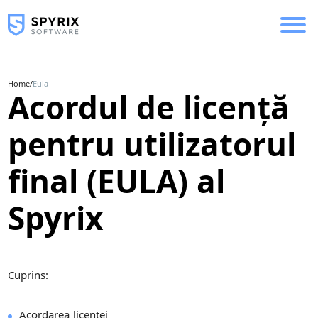
Home
/
Eula
Acordul de licență
pentru utilizatorul
final (EULA) al
Spyrix
Cuprins:
Acordarea licenței