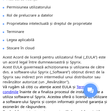
Permisiunea utilizatorului
Rol de prelucrare a datelor
Proprietatea intelectuală și dreptul de proprietate
Terminare
Legea aplicabilă
Stocare în cloud
Acest Acord de licență pentru utilizatorul final („EULA”) este
un acord legal între dumneavoastră și Spyrix.
Acest EULA guvernează achiziționarea și utilizarea de către
dvs. a software-ului Spyrix („Software”) obținut direct de la
Spyrix sau indirect prin intermediul unui distribuitor sau
revânzător autorizat (un „Revânzător”).
Vă rugăm să citiți cu atenție acest EULA și
Termenii și
condițiile
înainte de a finaliza procesul de instalare și de a
utiliza software-ul Spyrix. Acestea oferă o licență de utilizare
a software-ului Spyrix și conțin informații privind garanția și
exonerări de răspundere.