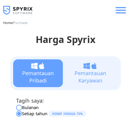
Home
/
Purchase
Harga Spyrix
Pemantauan
Pemantauan
Pribadi
Karyawan
Tagih saya:
Bulanan
Setiap tahun
HEMAT HINGGA 75%