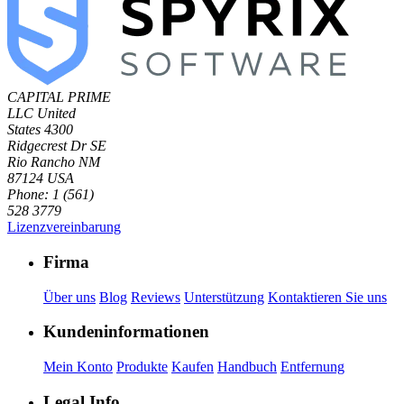
CAPITAL PRIME
LLC
United
States
4300
Ridgecrest Dr SE
Rio Rancho NM
87124 USA
Phone: 1 (561)
528 3779
Lizenzvereinbarung
Firma
Über uns
Blog
Reviews
Unterstützung
Kontaktieren Sie uns
Kundeninformationen
Mein Konto
Produkte
Kaufen
Handbuch
Entfernung
Legal Info