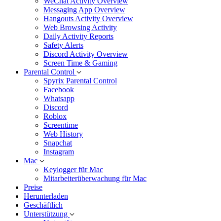
WeChat Activity Overview
Messaging App Overview
Hangouts Activity Overview
Web Browsing Activity
Daily Activity Reports
Safety Alerts
Discord Activity Overview
Screen Time & Gaming
Parental Control
Spyrix Parental Control
Facebook
Whatsapp
Discord
Roblox
Screentime
Web History
Snapchat
Instagram
Mac
Keylogger für Mac
Mitarbeiterüberwachung für Mac
Preise
Herunterladen
Geschäftlich
Unterstützung