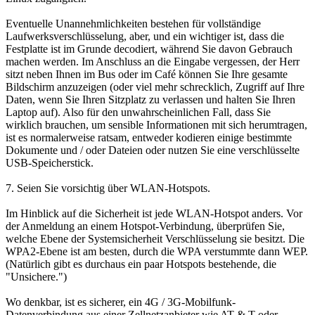
Eventuelle Unannehmlichkeiten bestehen für vollständige
Laufwerksverschlüsselung, aber, und ein wichtiger ist, dass die
Festplatte ist im Grunde decodiert, während Sie davon Gebrauch
machen werden. Im Anschluss an die Eingabe vergessen, der Herr
sitzt neben Ihnen im Bus oder im Café können Sie Ihre gesamte
Bildschirm anzuzeigen (oder viel mehr schrecklich, Zugriff auf Ihre
Daten, wenn Sie Ihren Sitzplatz zu verlassen und halten Sie Ihren
Laptop auf). Also für den unwahrscheinlichen Fall, dass Sie
wirklich brauchen, um sensible Informationen mit sich herumtragen,
ist es normalerweise ratsam, entweder kodieren einige bestimmte
Dokumente und / oder Dateien oder nutzen Sie eine verschlüsselte
USB-Speicherstick.
7. Seien Sie vorsichtig über WLAN-Hotspots.
Im Hinblick auf die Sicherheit ist jede WLAN-Hotspot anders. Vor
der Anmeldung an einem Hotspot-Verbindung, überprüfen Sie,
welche Ebene der Systemsicherheit Verschlüsselung sie besitzt. Die
WPA2-Ebene ist am besten, durch die WPA verstummte dann WEP.
(Natürlich gibt es durchaus ein paar Hotspots bestehende, die
"Unsichere.")
Wo denkbar, ist es sicherer, ein 4G / 3G-Mobilfunk-
Datenverbindung aus einer Zellnetzanbieter wie AT & T oder