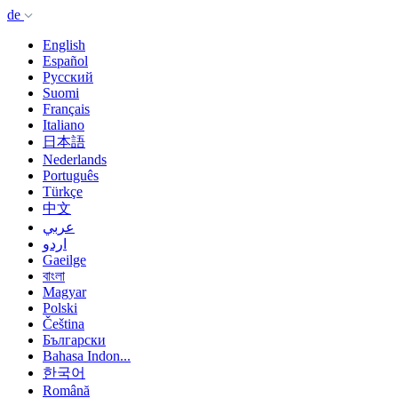
de
English
Español
Русский
Suomi
Français
Italiano
日本語
Nederlands
Português
Türkçe
中文
عربي
اردو
Gaeilge
বাংলা
Magyar
Polski
Čeština
Български
Bahasa Indon...
한국어
Română