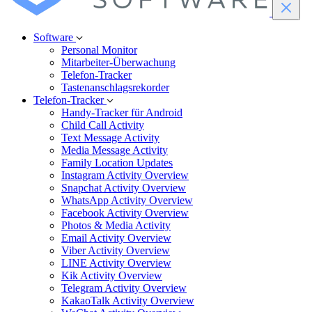
Software
Personal Monitor
Mitarbeiter-Überwachung
Telefon-Tracker
Tastenanschlagsrekorder
Telefon-Tracker
Handy-Tracker für Android
Child Call Activity
Text Message Activity
Media Message Activity
Family Location Updates
Instagram Activity Overview
Snapchat Activity Overview
WhatsApp Activity Overview
Facebook Activity Overview
Photos & Media Activity
Email Activity Overview
Viber Activity Overview
LINE Activity Overview
Kik Activity Overview
Telegram Activity Overview
KakaoTalk Activity Overview