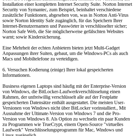
Installation einer kompletten Internet Security Suite. Norton Internet
Security von Symantec, zum Beispiel, beinhaltet verschiedene
zusätzliche Funktionen, abgesehen von, was in Norton Anti-Virus
sowie Norton Identity Safe zugänglich, für das Speichern Ihrer
Internet-Benutzernamen und Passwörter in verschlüsselter sicher;
Norton Safe Web, die Sie möglicherweise gefälschten Websites
warnt; sowie Kindersicherung.
Eine Mehrheit der echten Anbietern bieten jetzt Multi-Gadget
Anpassungen ihrer Suiten, gebaut, um die Windows-PCs als auch
Macs und Mobiltelefone zu verteidigen.
6. Versuchen Kodierung (einige) Ihrer lokal gespeicherten
Informationen.
Business eigenen Laptops sind häufig mit der Enterprise-Version
von Windows, die BitLocker-Laufwerkverschlüsselung einen
Rahmen, der unfreiwillig verschlüsselt alle auf der Festplatte
gespeicherten Datensätze enthält ausgestattet. Die meisten User-
Versionen von Windows nicht über BitLocker vorinstalliert., Mit
Ausnahme der Ultimate-Version von Windows 7 und die Pro-
Version von Windows 8. Als Option zu wechseln ein paar Kunden
zu Programmen wie TrueCrypt, einem Open-Source "virtuelles
Laufwerk" Verschlüsselungsprogramm für Mac, Windows und
Linux zugänglich.