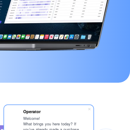
Operator
Welcome!
What brings you here today? If
you’ve already made a purchase,