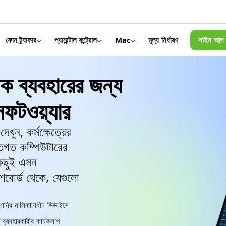
মূল্য নির্ধারণ
সাইন আপ 
ফোন ট্র্যাকার
প্যারেন্টাল কন্ট্রোল
Mac
িক ব্যবহারের জন্য
সফটওয়্যার
েখুন, কর্মক্ষেত্রের
িগত কম্পিউটারের
কিছুই এমন
শবোর্ড থেকে, যেগুলো
পানির মালিকানাধীন ডিভাইসে
 ব্যবহারকারীর কার্যকলাপ