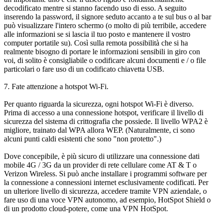
decodificato mentre si stanno facendo uso di esso. A seguito
inserendo la password, il signore seduto accanto a te sul bus o al bar
può visualizzare l'intero schermo (o molto di più terribile, accedere
alle informazioni se si lascia il tuo posto e mantenere il vostro
computer portatile su). Così sulla remota possibilità che si ha
realmente bisogno di portare le informazioni sensibili in giro con
voi, di solito è consigliabile o codificare alcuni documenti e / o file
particolari o fare uso di un codificato chiavetta USB.
7. Fate attenzione a hotspot Wi-Fi.
Per quanto riguarda la sicurezza, ogni hotspot Wi-Fi è diverso.
Prima di accesso a una connessione hotspot, verificare il livello di
sicurezza del sistema di crittografia che possiede. Il livello WPA2 è
migliore, trainato dal WPA allora WEP. (Naturalmente, ci sono
alcuni punti caldi esistenti che sono "non protetto".)
Dove concepibile, è più sicuro di utilizzare una connessione dati
mobile 4G / 3G da un provider di rete cellulare come AT & T o
Verizon Wireless. Si può anche installare i programmi software per
la connessione a connessioni internet esclusivamente codificati. Per
un ulteriore livello di sicurezza, accedere tramite VPN aziendale, o
fare uso di una voce VPN autonomo, ad esempio, HotSpot Shield o
di un prodotto cloud-potere, come una VPN HotSpot.