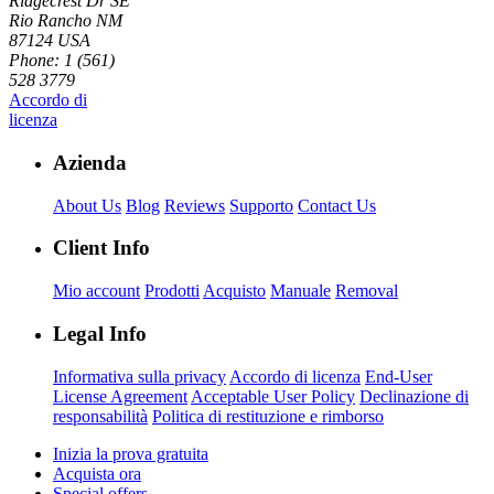
Ridgecrest Dr SE
Rio Rancho NM
87124 USA
Phone: 1 (561)
528 3779
Accordo di
licenza
Azienda
About Us
Blog
Reviews
Supporto
Contact Us
Client Info
Mio account
Prodotti
Acquisto
Manuale
Removal
Legal Info
Informativa sulla privacy
Accordo di licenza
End-User
License Agreement
Acceptable User Policy
Declinazione di
responsabilità
Politica di restituzione e rimborso
Inizia la prova gratuita
Acquista ora
Special offers