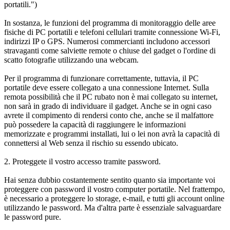
portatili.")
In sostanza, le funzioni del programma di monitoraggio delle aree
fisiche di PC portatili e telefoni cellulari tramite connessione Wi-Fi,
indirizzi IP o GPS. Numerosi commercianti includono accessori
stravaganti come salviette remote o chiuse del gadget o l'ordine di
scatto fotografie utilizzando una webcam.
Per il programma di funzionare correttamente, tuttavia, il PC
portatile deve essere collegato a una connessione Internet. Sulla
remota possibilità che il PC rubato non è mai collegato su internet,
non sarà in grado di individuare il gadget. Anche se in ogni caso
avrete il compimento di rendersi conto che, anche se il malfattore
può possedere la capacità di raggiungere le informazioni
memorizzate e programmi installati, lui o lei non avrà la capacità di
connettersi al Web senza il rischio su essendo ubicato.
2. Proteggete il vostro accesso tramite password.
Hai senza dubbio costantemente sentito quanto sia importante voi
proteggere con password il vostro computer portatile. Nel frattempo,
è necessario a proteggere lo storage, e-mail, e tutti gli account online
utilizzando le password. Ma d'altra parte è essenziale salvaguardare
le password pure.