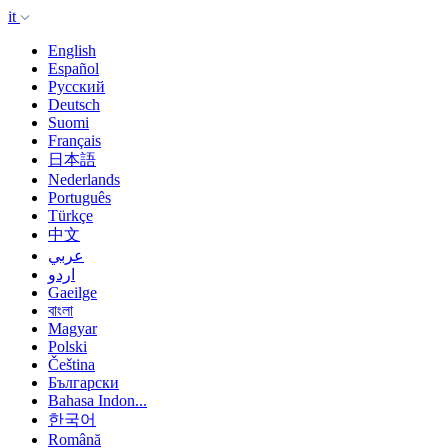
it
English
Español
Русский
Deutsch
Suomi
Français
日本語
Nederlands
Português
Türkçe
中文
عربي
اردو
Gaeilge
বাংলা
Magyar
Polski
Čeština
Български
Bahasa Indon...
한국어
Română