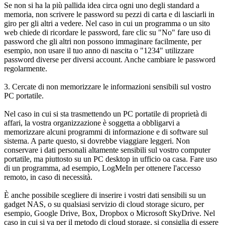
Se non si ha la più pallida idea circa ogni uno degli standard a
memoria, non scrivere le password su pezzi di carta e di lasciarli in
giro per gli altri a vedere. Nel caso in cui un programma o un sito
web chiede di ricordare le password, fare clic su "No" fare uso di
password che gli altri non possono immaginare facilmente, per
esempio, non usare il tuo anno di nascita o "1234" utilizzare
password diverse per diversi account. Anche cambiare le password
regolarmente.
3. Cercate di non memorizzare le informazioni sensibili sul vostro
PC portatile.
Nel caso in cui si sta trasmettendo un PC portatile di proprietà di
affari, la vostra organizzazione è soggetta a obbligarvi a
memorizzare alcuni programmi di informazione e di software sul
sistema. A parte questo, si dovrebbe viaggiare leggeri. Non
conservare i dati personali altamente sensibili sul vostro computer
portatile, ma piuttosto su un PC desktop in ufficio oa casa. Fare uso
di un programma, ad esempio, LogMeIn per ottenere l'accesso
remoto, in caso di necessità.
È anche possibile scegliere di inserire i vostri dati sensibili su un
gadget NAS, o su qualsiasi servizio di cloud storage sicuro, per
esempio, Google Drive, Box, Dropbox o Microsoft SkyDrive. Nel
caso in cui si va per il metodo di cloud storage, si consiglia di essere