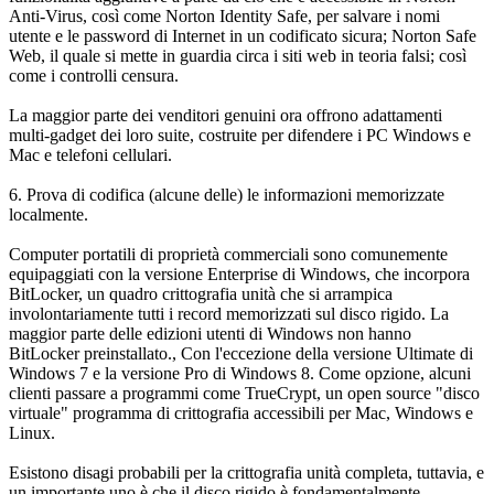
Anti-Virus, così come Norton Identity Safe, per salvare i nomi
utente e le password di Internet in un codificato sicura; Norton Safe
Web, il quale si mette in guardia circa i siti web in teoria falsi; così
come i controlli censura.
La maggior parte dei venditori genuini ora offrono adattamenti
multi-gadget dei loro suite, costruite per difendere i PC Windows e
Mac e telefoni cellulari.
6. Prova di codifica (alcune delle) le informazioni memorizzate
localmente.
Computer portatili di proprietà commerciali sono comunemente
equipaggiati con la versione Enterprise di Windows, che incorpora
BitLocker, un quadro crittografia unità che si arrampica
involontariamente tutti i record memorizzati sul disco rigido. La
maggior parte delle edizioni utenti di Windows non hanno
BitLocker preinstallato., Con l'eccezione della versione Ultimate di
Windows 7 e la versione Pro di Windows 8. Come opzione, alcuni
clienti passare a programmi come TrueCrypt, un open source "disco
virtuale" programma di crittografia accessibili per Mac, Windows e
Linux.
Esistono disagi probabili per la crittografia unità completa, tuttavia, e
un importante uno è che il disco rigido è fondamentalmente