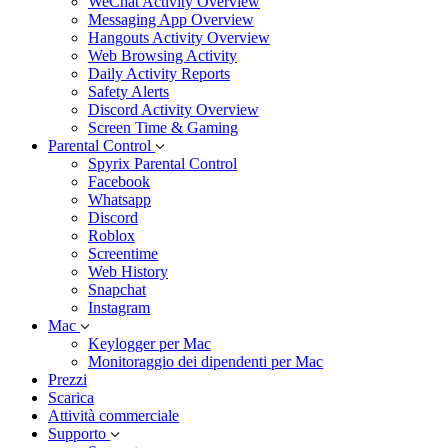
WeChat Activity Overview
Messaging App Overview
Hangouts Activity Overview
Web Browsing Activity
Daily Activity Reports
Safety Alerts
Discord Activity Overview
Screen Time & Gaming
Parental Control
Spyrix Parental Control
Facebook
Whatsapp
Discord
Roblox
Screentime
Web History
Snapchat
Instagram
Mac
Keylogger per Mac
Monitoraggio dei dipendenti per Mac
Prezzi
Scarica
Attività commerciale
Supporto