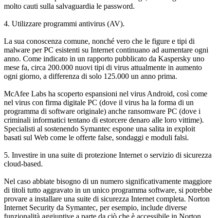
molto cauti sulla salvaguardia le password.
4. Utilizzare programmi antivirus (AV).
La sua conoscenza comune, nonché vero che le figure e tipi di
malware per PC esistenti su Internet continuano ad aumentare ogni
anno. Come indicato in un rapporto pubblicato da Kaspersky uno
mese fa, circa 200.000 nuovi tipi di virus attualmente in aumento
ogni giorno, a differenza di solo 125.000 un anno prima.
McAfee Labs ha scoperto espansioni nel virus Android, così come
nel virus con firma digitale PC (dove il virus ha la forma di un
programma di software originale) anche ransomware PC (dove i
criminali informatici tentano di estorcere denaro alle loro vittime).
Specialisti al sostenendo Symantec espone una salita in exploit
basati sul Web come le offerte false, sondaggi e moduli falsi.
5. Investire in una suite di protezione Internet o servizio di sicurezza
cloud-based.
Nel caso abbiate bisogno di un numero significativamente maggiore
di titoli tutto aggravato in un unico programma software, si potrebbe
provare a installare una suite di sicurezza Internet completa. Norton
Internet Security da Symantec, per esempio, include diverse
funzionalità aggiuntive a parte da ciò che è accessibile in Norton