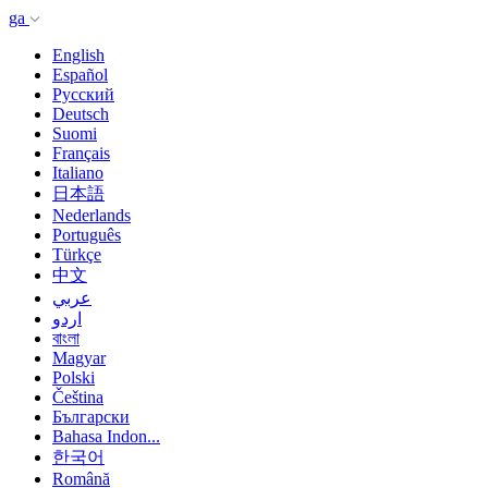
ga
English
Español
Русский
Deutsch
Suomi
Français
Italiano
日本語
Nederlands
Português
Türkçe
中文
عربي
اردو
বাংলা
Magyar
Polski
Čeština
Български
Bahasa Indon...
한국어
Română