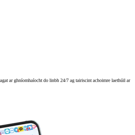
agat ar ghníomhaíocht do linbh 24/7 ag tairiscint achoimre laethúil ar