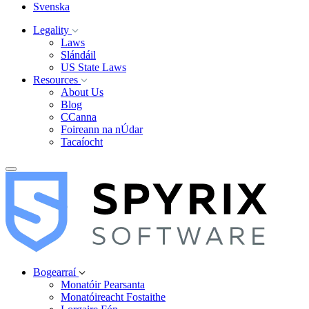
Svenska
Legality
Laws
Slándáil
US State Laws
Resources
About Us
Blog
CCanna
Foireann na nÚdar
Tacaíocht
Bogearraí
Monatóir Pearsanta
Monatóireacht Fostaithe