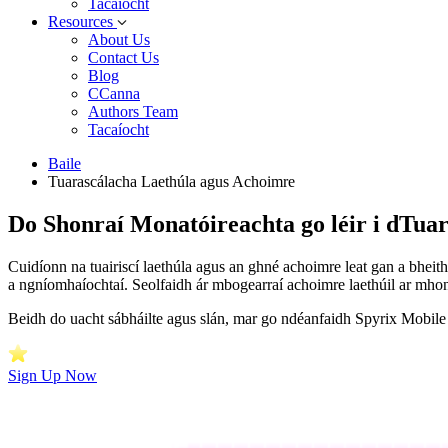
Tacaíocht
Resources
About Us
Contact Us
Blog
CCanna
Authors Team
Tacaíocht
Baile
Tuarascálacha Laethúla agus Achoimre
Do Shonraí Monatóireachta go léir i dTuar
Cuidíonn na tuairiscí laethúla agus an ghné achoimre leat gan a bheith
a ngníomhaíochtaí. Seolfaidh ár mbogearraí achoimre laethúil ar mhonat
Beidh do uacht sábháilte agus slán, mar go ndéanfaidh Spyrix Mobile 
Sign Up Now