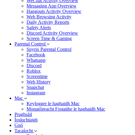
WeChat Activity Overview
Messaging App Overview
Hangouts Activity Overview
Web Browsing Activity
Daily Activity Reports
Safety Alerts
Discord Activity Overview
Screen Time & Gaming
Parental Control
Spyrix Parental Control
Facebook
Whatsapp
Discord
Roblox
Screentime
Web History
Snapchat
Instagram
Mac
Keylogger le haghaidh Mac
Monatóireacht Fostaithe le haghaidh Mac
Praghsáil
Íosluchtaigh
Gnó
Tacaíocht