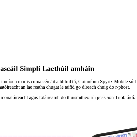
ascáil Simplí Laethúil amháin
 imníoch mar is cuma cén áit a bhfuil tú; Coinníonn Spyrix Mobile súil 
óireacht an lae reatha chugat le taifid go díreach chuig do r-phost.
monatóireacht agus foláireamh do thuismitheoirí i gcás aon Trioblóidí.