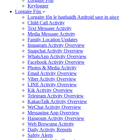
Lorgaire Fón
Keylogger
Lorgaire Fón
Lorgaire fón le haghaidh Android saor in aisce
Child Call Activity
Text Message Activity
Media Message Activity
Family Location Updates
Instagram Activity Overview
Snapchat Activity Overview
WhatsApp Activity Overview
Facebook Activity Overview
Photos & Media Activity
Email Activity Overview
Viber Activity Overview
LINE Activity Overview
Kik Activity Overview
Telegram Activity Overview
KakaoTalk Activity Overview
WeChat Activity Overview
Messaging App Overview
Hangouts Activity Overview
Web Browsing Activity
Daily Activity Reports
Safety Alerts