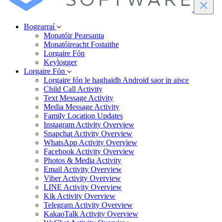
Bogearraí
Monatóir Pearsanta
Monatóireacht Fostaithe
Lorgaire Fón
Keylogger
Lorgaire Fón
Lorgaire fón le haghaidh Android saor in aisce
Child Call Activity
Text Message Activity
Media Message Activity
Family Location Updates
Instagram Activity Overview
Snapchat Activity Overview
WhatsApp Activity Overview
Facebook Activity Overview
Photos & Media Activity
Email Activity Overview
Viber Activity Overview
LINE Activity Overview
Kik Activity Overview
Telegram Activity Overview
KakaoTalk Activity Overview