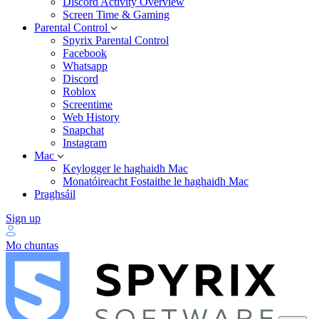
Discord Activity Overview
Screen Time & Gaming
Parental Control
Spyrix Parental Control
Facebook
Whatsapp
Discord
Roblox
Screentime
Web History
Snapchat
Instagram
Mac
Keylogger le haghaidh Mac
Monatóireacht Fostaithe le haghaidh Mac
Praghsáil
Sign up
Mo chuntas