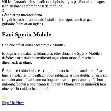
Níl le déanamh ach seoladh ríomhphoist agus pasfhocal bailí agus
lean an nasc sa ríomhphost deimhnithe.
3
Féach ar na tuarascálacha
Logáil isteach ar do dheais áisiúil ar líne agus féach ar gach
gníomhaíocht ar an ngléas.
Faoi Spyrix Mobile
Cad eile atá ar eolas faoi Spyrix Mobile?
Is bogearraí nuálacha, ildánacha, éifeachtacha é Spyrix Mobile a
úsáidtear mar rialú tuismitheoirí agus chun monatóireacht a
dhéanamh ar ghnó.
Éiríonn sé i bhfad níos éasca gníomhaíochtaí do leanaí a rianú ar
líne, ag soláthar timpeallacht níos sábháilte ar líne dóibh. Thairis sin,
tá cliaint ann a úsáideann na bogearraí seo i spriocanna gnó chun
gníomhaíochtaí a bhaineann le hobair a bhaineann le giuirléidí faoi
úinéireacht cuideachta a rianú.
Sign Up Now