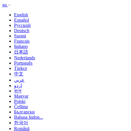
ga
English
Español
Русский
Deutsch
Suomi
Français
Italiano
日本語
Nederlands
Português
Türkçe
中文
عربي
اردو
বাংলা
Magyar
Polski
Čeština
Български
Bahasa Indon...
한국어
Română