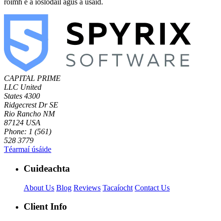
roimh é a íoslódáil agus a úsáid.
CAPITAL PRIME
LLC
United
States
4300
Ridgecrest Dr SE
Rio Rancho NM
87124 USA
Phone: 1 (561)
528 3779
Téarmaí úsáide
Cuideachta
About Us
Blog
Reviews
Tacaíocht
Contact Us
Client Info