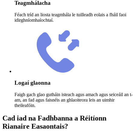
Teagmhálacha
Féach tríd an liosta teagmhála le tuilleadh eolais a fháil faoi
idirghníomhaíochtaí.
Logaí glaonna
Faigh gach glao gutháin isteach agus amach agus seiceáil an t-
am, an fad agus faisnéis an ghlaoiteora leis an uimhir
theileafóin.
Cad iad na Fadhbanna a Réitíonn
Rianaire Easaontais?