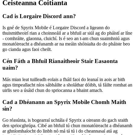
Ceisteanna Coitianta
Cad is Lorgaire Discord ann?
Is gné de Spyrix Mobile é Lorgaire Discord a ligeann do
thuismitheoirí rian a choinneáil ar a bhfuil ar siúl ag do pháistí ar líne
- comhráite, glaonna, cluichí. Is é seo an t-am chun suaimhniú agus
monatóireacht a dhéanamh ar na meáin shóisialta do do pháiste beo
go cianda agus faoi cheilt.
Cén Fáth a Bhfuil Rianaitheoir Stair Easaonta
uaim?
Más mian leat tuilleadh eolais a fháil faoi do leanaí in aois ar bith
agus timpeallacht níos sábháilte a sholáthar dóibh, tá fáilte romhat an
uirlis seo a úsáid chun do spriocanna a bhaint amach.
Cad a Dhéanann an Spyrix Mobile Chomh Maith
sin?
Go réasúnta, is bogearraí uchtála é Spyrix a oireann do gach sraith
den spriocghrúpa. Cibé an bhfuil tú chun monatóireacht a dhéanamh
ar ghníomhaíocht do linbh nó má tá tú i do cheannasaí atá ag