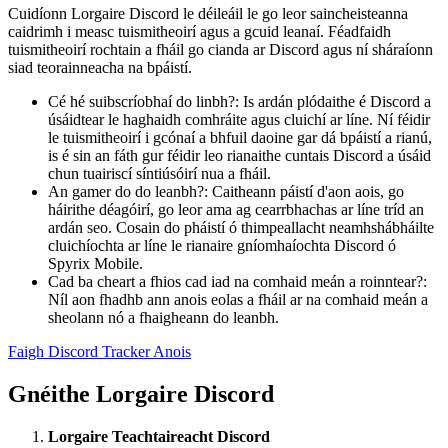
Cuidíonn Lorgaire Discord le déileáil le go leor saincheisteanna
caidrimh i measc tuismitheoirí agus a gcuid leanaí. Féadfaidh
tuismitheoirí rochtain a fháil go cianda ar Discord agus ní sháraíonn
siad teorainneacha na bpáistí.
Cé hé suibscríobhaí do linbh?: Is ardán plódaithe é Discord a
úsáidtear le haghaidh comhráite agus cluichí ar líne. Ní féidir
le tuismitheoirí i gcónaí a bhfuil daoine gar dá bpáistí a rianú,
is é sin an fáth gur féidir leo rianaithe cuntais Discord a úsáid
chun tuairiscí síntiúsóirí nua a fháil.
An gamer do do leanbh?: Caitheann páistí d'aon aois, go
háirithe déagóirí, go leor ama ag cearrbhachas ar líne tríd an
ardán seo. Cosain do pháistí ó thimpeallacht neamhshábháilte
cluichíochta ar líne le rianaire gníomhaíochta Discord ó
Spyrix Mobile.
Cad ba cheart a fhios cad iad na comhaid meán a roinntear?:
Níl aon fhadhb ann anois eolas a fháil ar na comhaid meán a
sheolann nó a fhaigheann do leanbh.
Faigh Discord Tracker Anois
Gnéithe Lorgaire Discord
Lorgaire Teachtaireacht Discord