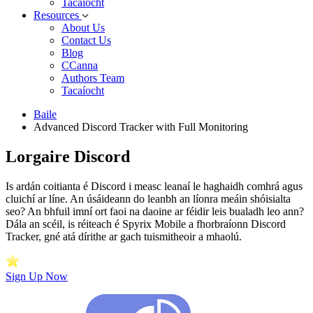
Tacaíocht
Resources
About Us
Contact Us
Blog
CCanna
Authors Team
Tacaíocht
Baile
Advanced Discord Tracker with Full Monitoring
Lorgaire Discord
Is ardán coitianta é Discord i measc leanaí le haghaidh comhrá agus
cluichí ar líne. An úsáideann do leanbh an líonra meáin shóisialta
seo? An bhfuil imní ort faoi na daoine ar féidir leis bualadh leo ann?
Dála an scéil, is réiteach é Spyrix Mobile a fhorbraíonn Discord
Tracker, gné atá dírithe ar gach tuismitheoir a mhaolú.
Sign Up Now