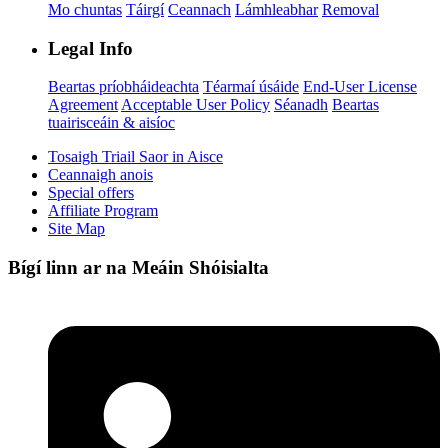
Mo chuntas
Táirgí
Ceannach
Lámhleabhar
Removal
Legal Info
Beartas príobháideachta
Téarmaí úsáide
End-User License
Agreement
Acceptable User Policy
Séanadh
Beartas
tuairisceáin & aisíoc
Tosaigh Triail Saor in Aisce
Ceannaigh anois
Special offers
Affiliate Program
Site Map
Bígí linn ar na Meáin Shóisialta