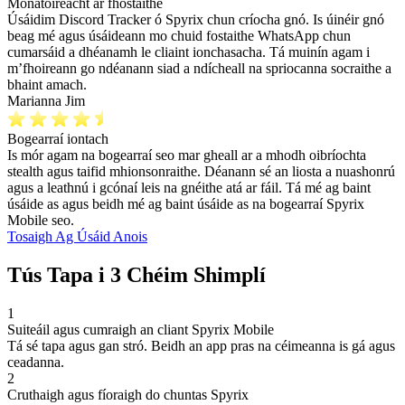
Monatóireacht ar fhostaithe
Úsáidim Discord Tracker ó Spyrix chun críocha gnó. Is úinéir gnó
beag mé agus úsáideann mo chuid fostaithe WhatsApp chun
cumarsáid a dhéanamh le cliaint ionchasacha. Tá muinín agam i
m’fhoireann go ndéanann siad a ndícheall na spriocanna socraithe a
bhaint amach.
Marianna Jim
Bogearraí iontach
Is mór agam na bogearraí seo mar gheall ar a mhodh oibríochta
stealth agus taifid mhionsonraithe. Déanann sé an liosta a nuashonrú
agus a leathnú i gcónaí leis na gnéithe atá ar fáil. Tá mé ag baint
úsáide as agus beidh mé ag baint úsáide as na bogearraí Spyrix
Mobile seo.
Tosaigh Ag Úsáid Anois
Tús Tapa i 3 Chéim Shimplí
1
Suiteáil agus cumraigh an cliant Spyrix Mobile
Tá sé tapa agus gan stró. Beidh an app pras na céimeanna is gá agus
ceadanna.
2
Cruthaigh agus fíoraigh do chuntas Spyrix