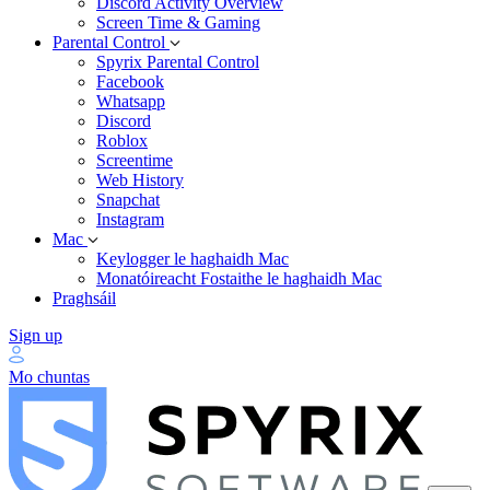
Discord Activity Overview
Screen Time & Gaming
Parental Control
Spyrix Parental Control
Facebook
Whatsapp
Discord
Roblox
Screentime
Web History
Snapchat
Instagram
Mac
Keylogger le haghaidh Mac
Monatóireacht Fostaithe le haghaidh Mac
Praghsáil
Sign up
Mo chuntas