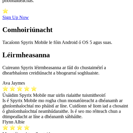
príobháideachas.
Sign Up Now
Comhoiriúnacht
Tacaíonn Spyrix Mobile le fóin Android ó OS 5 agus suas.
Léirmheasanna
Cuireann Spyrix léirmheasanna ar fáil do chustaiméirí a
dhearbhaíonn creidiúnacht a bhogearraí soghluaiste.
Ava Jaymes
Úsáidim Spyrix Mobile mar uirlis rialaithe tuismitheoirí
Is é Spyrix Mobile mo rogha chun monatóireacht a dhéanamh ar
ghníomhaíochtaí mo pháistí ar líne. Cuidíonn sé liom iad a chosaint
ó ghníomhaíochtaí neamhúdaraithe. Is é seo mo réiteach chun a
dtimpeallacht ar líne a dhéanamh sábháilte.
Flynn Albie