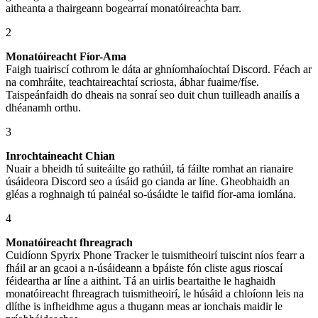
aitheanta a thairgeann bogearraí monatóireachta barr.
2
Monatóireacht Fíor-Ama
Faigh tuairiscí cothrom le dáta ar ghníomhaíochtaí Discord. Féach ar
na comhráite, teachtaireachtaí scriosta, ábhar fuaime/físe.
Taispeánfaidh do dheais na sonraí seo duit chun tuilleadh anailís a
dhéanamh orthu.
3
Inrochtaineacht Chian
Nuair a bheidh tú suiteáilte go rathúil, tá fáilte romhat an rianaire
úsáideora Discord seo a úsáid go cianda ar líne. Gheobhaidh an
gléas a roghnaigh tú painéal so-úsáidte le taifid fíor-ama iomlána.
4
Monatóireacht fhreagrach
Cuidíonn Spyrix Phone Tracker le tuismitheoirí tuiscint níos fearr a
fháil ar an gcaoi a n-úsáideann a bpáiste fón cliste agus rioscaí
féideartha ar líne a aithint. Tá an uirlis beartaithe le haghaidh
monatóireacht fhreagrach tuismitheoirí, le húsáid a chloíonn leis na
dlíthe is infheidhme agus a thugann meas ar ionchais maidir le