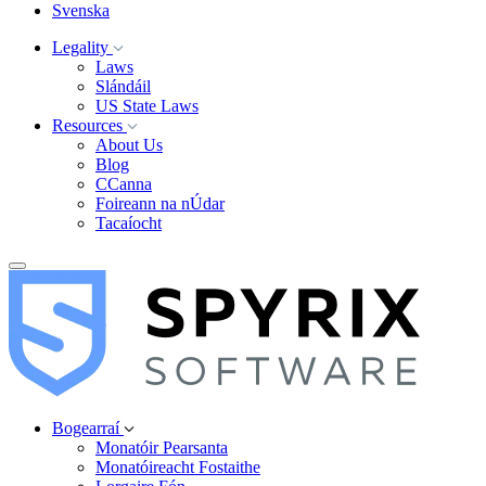
Svenska
Legality
Laws
Slándáil
US State Laws
Resources
About Us
Blog
CCanna
Foireann na nÚdar
Tacaíocht
Bogearraí
Monatóir Pearsanta
Monatóireacht Fostaithe