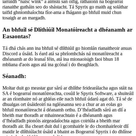
iarraidh “naisc wink” a aimsiú san oifig, ráthaíonn na bogearraí
rianaithe gutháin seo do shástacht. Tá Spyrix go maith ag soláthar
taifid ghníomhaíochta fíor-ama a fhágann go bhfuil muid chun
tosaigh ar an margadh.
An bhfuil sé Dlíthiúil Monatóireacht a dhéanamh ar
Easaontas?
Tá dhá chás ann ina bhfuil sé dlíthiúil go hiomlán rianaitheoir anuas
Discord a úsáid. Is éard atá sa phríomhchás ná monatóireacht a
dhéanamh ar do leanaí féin, atá ina mionaoisigh faoi bhun 18
mbliana d'aois agus atá ina gcónaí i do theaghlach.
Séanadh:
Moltar duit go meastar gur sárú ar dhlíthe feidearálacha agus stáit na
SA é bogearraí monatóireachta, cosúil le Spyrix Software, a shuiteáil
ar an ríomhaire nó ar ghléas eile nach bhfuil údarú agat dó. Tá sé de
dhualgas ort úsáideoirí na ngléasanna seo a chur ar an eolas go
bhfuil monatóireacht á déanamh orthu. D’fhéadfadh sárú an dlí a
bheith mar thoradh ar mhainneachtain é a dhéanamh agus
d’fhéadfadh pionóis airgeadaíochta agus coiriúla a bheith mar
thoradh air. Ba cheart duit dul i gcomhairle le do chomhairleoir dlí
maidir le dlíthiúlacht úsáid a bhaint as Bogearraí Spyrix i do dhlínse