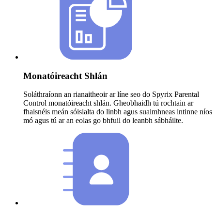
Monatóireacht Shlán
Soláthraíonn an rianaitheoir ar líne seo do Spyrix Parental
Control monatóireacht shlán. Gheobhaidh tú rochtain ar
fhaisnéis meán sóisialta do linbh agus suaimhneas intinne níos
mó agus tú ar an eolas go bhfuil do leanbh sábháilte.