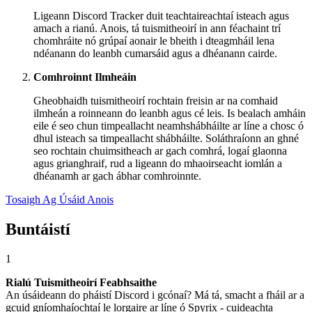
Ligeann Discord Tracker duit teachtaireachtaí isteach agus
amach a rianú. Anois, tá tuismitheoirí in ann féachaint trí
chomhráite nó grúpaí aonair le bheith i dteagmháil lena
ndéanann do leanbh cumarsáid agus a dhéanann cairde.
Comhroinnt Ilmheáin
Gheobhaidh tuismitheoirí rochtain freisin ar na comhaid
ilmheán a roinneann do leanbh agus cé leis. Is bealach amháin
eile é seo chun timpeallacht neamhshábháilte ar líne a chosc ó
dhul isteach sa timpeallacht shábháilte. Soláthraíonn an ghné
seo rochtain chuimsitheach ar gach comhrá, logaí glaonna
agus grianghraif, rud a ligeann do mhaoirseacht iomlán a
dhéanamh ar gach ábhar comhroinnte.
Tosaigh Ag Úsáid Anois
Buntáistí
1
Rialú Tuismitheoirí Feabhsaithe
An úsáideann do pháistí Discord i gcónaí? Má tá, smacht a fháil ar a
gcuid gníomhaíochtaí le lorgaire ar líne ó Spyrix - cuideachta