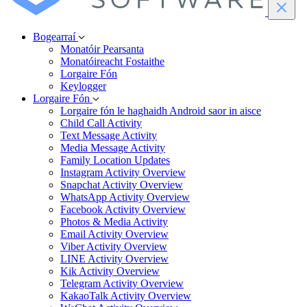
Bogearraí
Monatóir Pearsanta
Monatóireacht Fostaithe
Lorgaire Fón
Keylogger
Lorgaire Fón
Lorgaire fón le haghaidh Android saor in aisce
Child Call Activity
Text Message Activity
Media Message Activity
Family Location Updates
Instagram Activity Overview
Snapchat Activity Overview
WhatsApp Activity Overview
Facebook Activity Overview
Photos & Media Activity
Email Activity Overview
Viber Activity Overview
LINE Activity Overview
Kik Activity Overview
Telegram Activity Overview
KakaoTalk Activity Overview