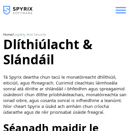
Home
/
Legality And Security
Dlíthiúlacht &
Slándáil
Tá Spyrix deartha chun tacú le monatóireacht dhlíthiúil,
eiticiúil, agus fhreagrach. Cuirimid cleachtais láimhseála
sonraí atá dírithe ar shlándáil i bhfeidhm agus spreagaimid
úsáideoirí chun dlíthe príobháideachais, monatóireachta san
ionad oibre, agus cosanta sonraí is infheidhme a leanúint.
Níor cheart Spyrix a úsáid ach amháin chun críocha
údaraithe agus de réir prionsabal úsáide freagraí.
Séanadh maidir le