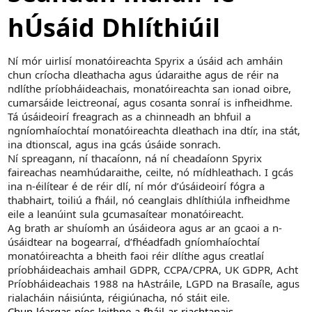
hÚsáid Dhlíthiúil
Ní mór uirlisí monatóireachta Spyrix a úsáid ach amháin
chun críocha dleathacha agus údaraithe agus de réir na
ndlíthe príobháideachais, monatóireachta san ionad oibre,
cumarsáide leictreonaí, agus cosanta sonraí is infheidhme.
Tá úsáideoirí freagrach as a chinneadh an bhfuil a
ngníomhaíochtaí monatóireachta dleathach ina dtír, ina stát,
ina dtionscal, agus ina gcás úsáide sonrach.
Ní spreagann, ní thacaíonn, ná ní cheadaíonn Spyrix
faireachas neamhúdaraithe, ceilte, nó mídhleathach. I gcás
ina n-éilítear é de réir dlí, ní mór d’úsáideoirí fógra a
thabhairt, toiliú a fháil, nó ceanglais dhlíthiúla infheidhme
eile a leanúint sula gcumasaítear monatóireacht.
Ag brath ar shuíomh an úsáideora agus ar an gcaoi a n-
úsáidtear na bogearraí, d’fhéadfadh gníomhaíochtaí
monatóireachta a bheith faoi réir dlíthe agus creatlaí
príobháideachais amhail GDPR, CCPA/CPRA, UK GDPR, Acht
Príobháideachais 1988 na hAstráile, LGPD na Brasaíle, agus
rialacháin náisiúnta, réigiúnacha, nó stáit eile.
Chun léargas níos leithne a fháil ar riachtanais