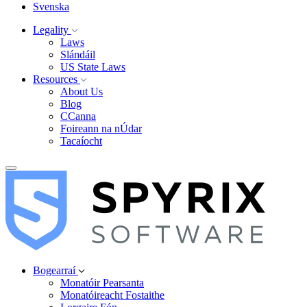
Svenska
Legality
Laws
Slándáil
US State Laws
Resources
About Us
Blog
CCanna
Foireann na nÚdar
Tacaíocht
Bogearraí
Monatóir Pearsanta
Monatóireacht Fostaithe