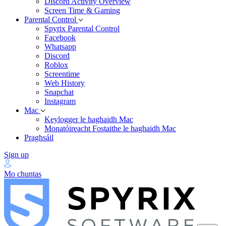
Discord Activity Overview
Screen Time & Gaming
Parental Control
Spyrix Parental Control
Facebook
Whatsapp
Discord
Roblox
Screentime
Web History
Snapchat
Instagram
Mac
Keylogger le haghaidh Mac
Monatóireacht Fostaithe le haghaidh Mac
Praghsáil
Sign up
Mo chuntas