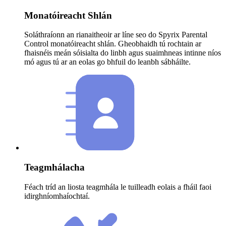
Monatóireacht Shlán
Soláthraíonn an rianaitheoir ar líne seo do Spyrix Parental
Control monatóireacht shlán. Gheobhaidh tú rochtain ar
fhaisnéis meán sóisialta do linbh agus suaimhneas intinne níos
mó agus tú ar an eolas go bhfuil do leanbh sábháilte.
Teagmhálacha
Féach tríd an liosta teagmhála le tuilleadh eolais a fháil faoi
idirghníomhaíochtaí.