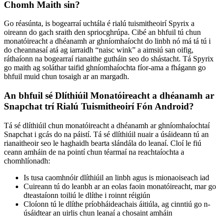
Chomh Maith sin?
Go réasúnta, is bogearraí uchtála é rialú tuismitheoirí Spyrix a
oireann do gach sraith den spriocghrúpa. Cibé an bhfuil tú chun
monatóireacht a dhéanamh ar ghníomhaíocht do linbh nó má tá tú i
do cheannasaí atá ag iarraidh “naisc wink” a aimsiú san oifig,
ráthaíonn na bogearraí rianaithe gutháin seo do shástacht. Tá Spyrix
go maith ag soláthar taifid ghníomhaíochta fíor-ama a fhágann go
bhfuil muid chun tosaigh ar an margadh.
An bhfuil sé Dlíthiúil Monatóireacht a dhéanamh ar
Snapchat trí Rialú Tuismitheoirí Fón Android?
Tá sé dlíthiúil chun monatóireacht a dhéanamh ar ghníomhaíochtaí
Snapchat i gcás do na páistí. Tá sé dlíthiúil nuair a úsáideann tú an
rianaitheoir seo le haghaidh bearta slándála do leanaí. Cloí le fiú
ceann amháin de na pointí chun téarmaí na reachtaíochta a
chomhlíonadh:
Is tusa caomhnóir dlíthiúil an linbh agus is mionaoiseach iad
Cuireann tú do leanbh ar an eolas faoin monatóireacht, mar go
dteastaíonn toiliú le dlíthe i roinnt réigiún
Cloíonn tú le dlíthe príobháideachais áitiúla, ag cinntiú go n-
úsáidtear an uirlis chun leanaí a chosaint amháin