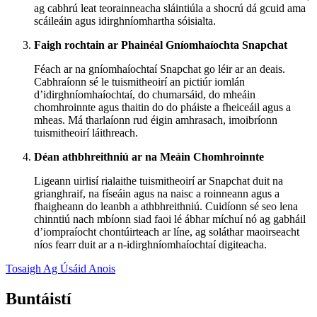
ag cabhrú leat teorainneacha sláintiúla a shocrú dá gcuid ama
scáileáin agus idirghníomhartha sóisialta.
Faigh rochtain ar Phainéal Gníomhaíochta Snapchat
Féach ar na gníomhaíochtaí Snapchat go léir ar an deais.
Cabhraíonn sé le tuismitheoirí an pictiúr iomlán
d’idirghníomhaíochtaí, do chumarsáid, do mheáin
chomhroinnte agus thaitin do do pháiste a fheiceáil agus a
mheas. Má tharlaíonn rud éigin amhrasach, imoibríonn
tuismitheoirí láithreach.
Déan athbhreithniú ar na Meáin Chomhroinnte
Ligeann uirlisí rialaithe tuismitheoirí ar Snapchat duit na
grianghraif, na físeáin agus na naisc a roinneann agus a
fhaigheann do leanbh a athbhreithniú. Cuidíonn sé seo lena
chinntiú nach mbíonn siad faoi lé ábhar míchuí nó ag gabháil
d’iompraíocht chontúirteach ar líne, ag soláthar maoirseacht
níos fearr duit ar a n-idirghníomhaíochtaí digiteacha.
Tosaigh Ag Úsáid Anois
Buntáistí