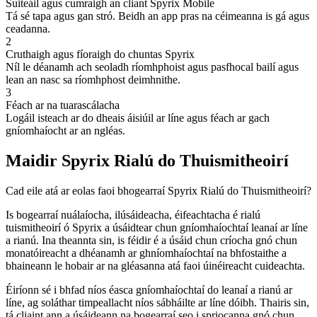
Suiteáil agus cumraigh an cliant Spyrix Mobile
Tá sé tapa agus gan stró. Beidh an app pras na céimeanna is gá agus
ceadanna.
2
Cruthaigh agus fíoraigh do chuntas Spyrix
Níl le déanamh ach seoladh ríomhphoist agus pasfhocal bailí agus
lean an nasc sa ríomhphost deimhnithe.
3
Féach ar na tuarascálacha
Logáil isteach ar do dheais áisiúil ar líne agus féach ar gach
gníomhaíocht ar an ngléas.
Maidir Spyrix Rialú do Thuismitheoirí
Cad eile atá ar eolas faoi bhogearraí Spyrix Rialú do Thuismitheoirí?
Is bogearraí nuálaíocha, ilúsáideacha, éifeachtacha é rialú
tuismitheoirí ó Spyrix a úsáidtear chun gníomhaíochtaí leanaí ar líne
a rianú. Ina theannta sin, is féidir é a úsáid chun críocha gnó chun
monatóireacht a dhéanamh ar ghníomhaíochtaí na bhfostaithe a
bhaineann le hobair ar na gléasanna atá faoi úinéireacht cuideachta.
Éiríonn sé i bhfad níos éasca gníomhaíochtaí do leanaí a rianú ar
líne, ag soláthar timpeallacht níos sábháilte ar líne dóibh. Thairis sin,
tá cliaint ann a úsáideann na bogearraí seo i spriocanna gnó chun