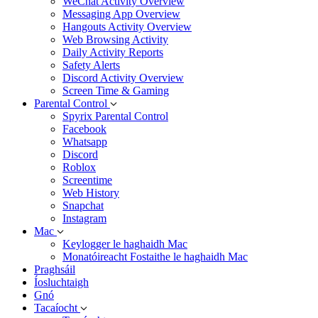
WeChat Activity Overview
Messaging App Overview
Hangouts Activity Overview
Web Browsing Activity
Daily Activity Reports
Safety Alerts
Discord Activity Overview
Screen Time & Gaming
Parental Control
Spyrix Parental Control
Facebook
Whatsapp
Discord
Roblox
Screentime
Web History
Snapchat
Instagram
Mac
Keylogger le haghaidh Mac
Monatóireacht Fostaithe le haghaidh Mac
Praghsáil
Íosluchtaigh
Gnó
Tacaíocht