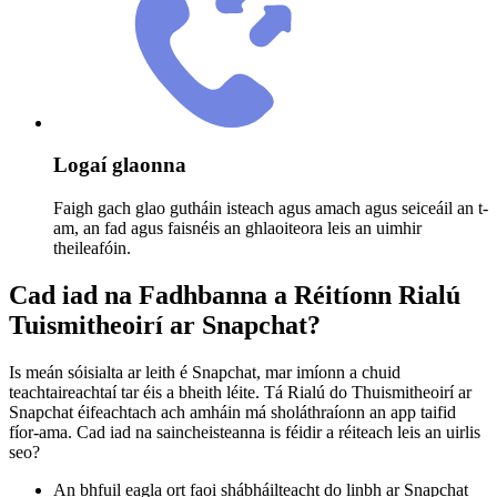
Logaí glaonna
Faigh gach glao gutháin isteach agus amach agus seiceáil an t-
am, an fad agus faisnéis an ghlaoiteora leis an uimhir
theileafóin.
Cad iad na Fadhbanna a Réitíonn Rialú
Tuismitheoirí ar Snapchat?
Is meán sóisialta ar leith é Snapchat, mar imíonn a chuid
teachtaireachtaí tar éis a bheith léite. Tá Rialú do Thuismitheoirí ar
Snapchat éifeachtach ach amháin má sholáthraíonn an app taifid
fíor-ama. Cad iad na saincheisteanna is féidir a réiteach leis an uirlis
seo?
An bhfuil eagla ort faoi shábháilteacht do linbh ar Snapchat