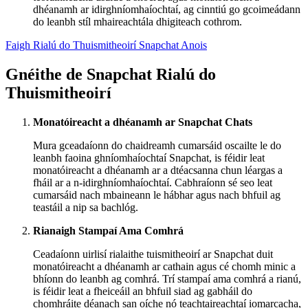
dhéanamh ar idirghníomhaíochtaí, ag cinntiú go gcoimeádann
do leanbh stíl mhaireachtála dhigiteach cothrom.
Faigh Rialú do Thuismitheoirí Snapchat Anois
Gnéithe de Snapchat Rialú do
Thuismitheoirí
Monatóireacht a dhéanamh ar Snapchat Chats
Mura gceadaíonn do chaidreamh cumarsáid oscailte le do
leanbh faoina ghníomhaíochtaí Snapchat, is féidir leat
monatóireacht a dhéanamh ar a dtéacsanna chun léargas a
fháil ar a n-idirghníomhaíochtaí. Cabhraíonn sé seo leat
cumarsáid nach mbaineann le hábhar agus nach bhfuil ag
teastáil a nip sa bachlóg.
Rianaigh Stampaí Ama Comhrá
Ceadaíonn uirlisí rialaithe tuismitheoirí ar Snapchat duit
monatóireacht a dhéanamh ar cathain agus cé chomh minic a
bhíonn do leanbh ag comhrá. Trí stampaí ama comhrá a rianú,
is féidir leat a fheiceáil an bhfuil siad ag gabháil do
chomhráite déanach san oíche nó teachtaireachtaí iomarcacha,