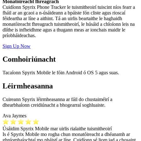
Monatóireacht fhreagrach
Cuidíonn Spyrix Phone Tracker le tuismitheoirí tuiscint níos fearr a
fháil ar an gcaoi a n-úsáideann a bpáiste fón cliste agus rioscaí
féideartha ar líne a aithint. Tá an uirlis beartaithe le haghaidh
monatóireacht fhreagrach tuismitheoirí, le húsáid a chloíonn leis na
dlíthe is infheidhme agus a thugann meas ar ionchais maidir le
príobháideachas.
Sign Up Now
Comhoiriúnacht
Tacaíonn Spyrix Mobile le fóin Android ó OS 5 agus suas.
Léirmheasanna
Cuireann Spyrix léirmheasanna ar fáil do chustaiméirí a
dhearbhaíonn creidiúnacht a bhogearraí soghluaiste.
Ava Jaymes
Úsáidim Spyrix Mobile mar uirlis rialaithe tuismitheoirí
Is é Spyrix Mobile mo rogha chun monatóireacht a dhéanamh ar
ghníomhaíochtaí mo pháistí ar líne. Cuidíonn sé liom iad a chosaint