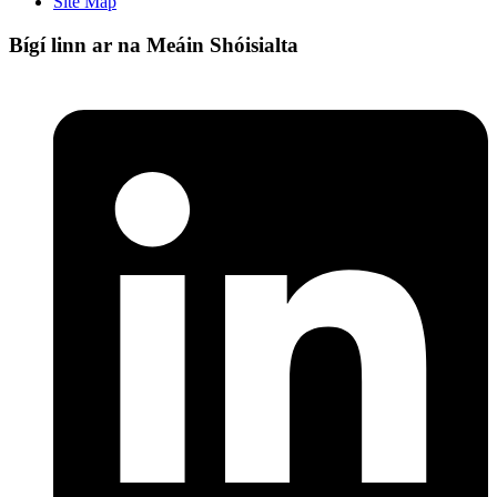
Site Map
Bígí linn ar na Meáin Shóisialta