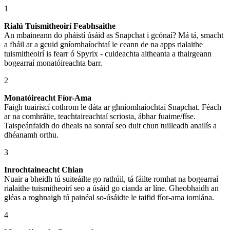
1
Rialú Tuismitheoirí Feabhsaithe
An mbaineann do pháistí úsáid as Snapchat i gcónaí? Má tá, smacht
a fháil ar a gcuid gníomhaíochtaí le ceann de na apps rialaithe
tuismitheoirí is fearr ó Spyrix - cuideachta aitheanta a thairgeann
bogearraí monatóireachta barr.
2
Monatóireacht Fíor-Ama
Faigh tuairiscí cothrom le dáta ar ghníomhaíochtaí Snapchat. Féach
ar na comhráite, teachtaireachtaí scriosta, ábhar fuaime/físe.
Taispeánfaidh do dheais na sonraí seo duit chun tuilleadh anailís a
dhéanamh orthu.
3
Inrochtaineacht Chian
Nuair a bheidh tú suiteáilte go rathúil, tá fáilte romhat na bogearraí
rialaithe tuismitheoirí seo a úsáid go cianda ar líne. Gheobhaidh an
gléas a roghnaigh tú painéal so-úsáidte le taifid fíor-ama iomlána.
4