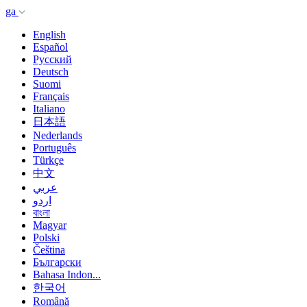
ga
English
Español
Русский
Deutsch
Suomi
Français
Italiano
日本語
Nederlands
Português
Türkçe
中文
عربي
اردو
বাংলা
Magyar
Polski
Čeština
Български
Bahasa Indon...
한국어
Română