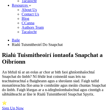
Tacaíocht
Resources
About Us
Contact Us
Blog
CCanna
Authors Team
Tacaíocht
Baile
Rialú Tuismitheoirí Do Snapchat
Rialú Tuismitheoirí iontaofa Snapchat a
Oibríonn
An bhfuil tú ar an eolas ar chor ar bith faoi ghníomhaíochtaí
Snapchat do linbh? Ní féidir leat coinneáil suas leis na
teachtaireachtaí a fhaigheann agus a sheolann siad. Faigh taifid
monatóireachta fíor-ama le comhráite agus meáin chuntas Snapchat
do linbh. Faigh léargas ar a n-idirghníomhaíochtaí agus cinntigh a
sábháilteacht ar líne le Rialú Tuismitheoirí Snapchat Spyrix.
Sign Up Now