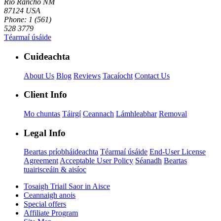
Rio Rancho NM
87124 USA
Phone: 1 (561)
528 3779
Téarmaí úsáide
Cuideachta
About Us
Blog
Reviews
Tacaíocht
Contact Us
Client Info
Mo chuntas
Táirgí
Ceannach
Lámhleabhar
Removal
Legal Info
Beartas príobháideachta
Téarmaí úsáide
End-User License
Agreement
Acceptable User Policy
Séanadh
Beartas
tuairisceáin & aisíoc
Tosaigh Triail Saor in Aisce
Ceannaigh anois
Special offers
Affiliate Program