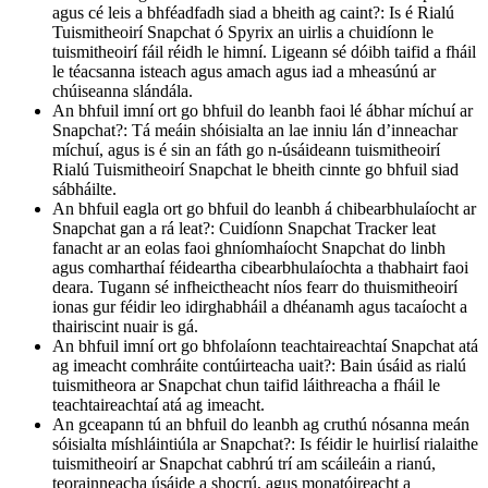
agus cé leis a bhféadfadh siad a bheith ag caint?: Is é Rialú
Tuismitheoirí Snapchat ó Spyrix an uirlis a chuidíonn le
tuismitheoirí fáil réidh le himní. Ligeann sé dóibh taifid a fháil
le téacsanna isteach agus amach agus iad a mheasúnú ar
chúiseanna slándála.
An bhfuil imní ort go bhfuil do leanbh faoi lé ábhar míchuí ar
Snapchat?: Tá meáin shóisialta an lae inniu lán d’inneachar
míchuí, agus is é sin an fáth go n-úsáideann tuismitheoirí
Rialú Tuismitheoirí Snapchat le bheith cinnte go bhfuil siad
sábháilte.
An bhfuil eagla ort go bhfuil do leanbh á chibearbhulaíocht ar
Snapchat gan a rá leat?: Cuidíonn Snapchat Tracker leat
fanacht ar an eolas faoi ghníomhaíocht Snapchat do linbh
agus comharthaí féideartha cibearbhulaíochta a thabhairt faoi
deara. Tugann sé infheictheacht níos fearr do thuismitheoirí
ionas gur féidir leo idirghabháil a dhéanamh agus tacaíocht a
thairiscint nuair is gá.
An bhfuil imní ort go bhfolaíonn teachtaireachtaí Snapchat atá
ag imeacht comhráite contúirteacha uait?: Bain úsáid as rialú
tuismitheora ar Snapchat chun taifid láithreacha a fháil le
teachtaireachtaí atá ag imeacht.
An gceapann tú an bhfuil do leanbh ag cruthú nósanna meán
sóisialta míshláintiúla ar Snapchat?: Is féidir le huirlisí rialaithe
tuismitheoirí ar Snapchat cabhrú trí am scáileáin a rianú,
teorainneacha úsáide a shocrú, agus monatóireacht a