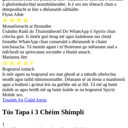
ó ghníomhaíochtaí neamhúdaraithe. Is é seo mo réiteach chun a
dtimpeallacht ar líne a dhéanamh sábháilte.
Flynn Albie
Monatóireacht ar fhostaithe
Úsáidim Rialú do Thuismitheoirí Do WhatsApp ó Spyrix chun
críocha gnó. Is úinéir gnó beag mé agus úsáideann mo chuid
fostaithe WhatsApp chun cumarsáid a dhéanamh le cliaint
ionchasacha. Tá muinín agam i m’fhoireann go ndéanann siad a
ndícheall na spriocanna socraithe a bhaint amach.
Marianna Jim
Bogearraí iontach
Is mór agam na bogearraí seo mar gheall ar a mhodh oibríochta
stealth agus taifid mhionsonraithe. Déanann sé an liosta a nuashonrú
agus a leathnú i gcónaí leis na gnéithe atá ar fáil. Tá mé ag baint
úsáide as agus beidh mé ag baint úsáide as na bogearraí Spyrix
Mobile seo.
Tosaigh Ag Úsáid Anois
Tús Tapa i 3 Chéim Shimplí
1