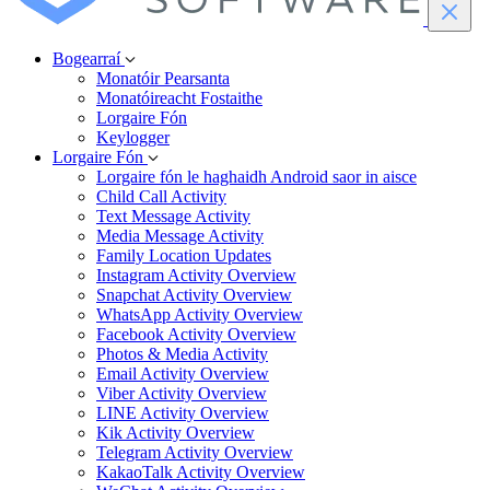
Bogearraí
Monatóir Pearsanta
Monatóireacht Fostaithe
Lorgaire Fón
Keylogger
Lorgaire Fón
Lorgaire fón le haghaidh Android saor in aisce
Child Call Activity
Text Message Activity
Media Message Activity
Family Location Updates
Instagram Activity Overview
Snapchat Activity Overview
WhatsApp Activity Overview
Facebook Activity Overview
Photos & Media Activity
Email Activity Overview
Viber Activity Overview
LINE Activity Overview
Kik Activity Overview
Telegram Activity Overview
KakaoTalk Activity Overview