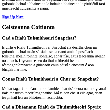
gníomhaíochtaí a bhaineann le hobair a bhaineann le giuirléidí faoi
úinéireacht cuideachta a rianú.
Sign Up Now
Ceisteanna Coitianta
Cad é Rialú Tuismitheoirí Snapchat?
Is uirlis é Rialú Tuismitheoirí ar Snapchat atá deartha chun na
gníomhaíochtaí meán sóisialta seo a rianú amhail postálacha
foilsithe, meáin roinnte, sonraisc, ábhar físe, agus téacsanna isteach
nó amach. Ligeann sé seo do thuismitheoirí bearta
réamhghníomhacha a ghlacadh chun páistí a chosaint ó aon
bhagairtí ar líne.
Conas Rialú Tuismitheoirí a Chur ar Snapchat?
Moltar tagairt a dhéanamh do lámhleabhar úsáideora na mbogearraí
rialaithe tuismitheoirí roghnaithe. Má tá aon cheist eile agat, déan
teagmháil leis an bhfoireann tacaíochta.
Cad a Dhéanann Rialú do Thuismitheoirí Spyrix