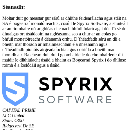
Séanadh:
Moltar duit go meastar gur sárú ar dhlíthe feidearálacha agus stáit na
SA é bogearraí monatóireachta, cosúil le Spyrix Software, a shuiteáil
ar an ríomhaire nó ar ghléas eile nach bhfuil údarú agat dó. Tá sé de
dhualgas ort úsáideoirí na ngléasanna seo a chur ar an eolas go
bhfuil monatóireacht á déanamh orthu. D’fhéadfadh sárú an dlí a
bheith mar thoradh ar mhainneachtain é a dhéanamh agus
d’fhéadfadh pionóis airgeadaíochta agus coiriúla a bheith mar
thoradh air. Ba cheart duit dul i gcomhairle le do chomhairleoir dlí
maidir le dlíthiúlacht úsáid a bhaint as Bogearraí Spyrix i do dhlínse
roimh é a íoslódáil agus a úsáid.
CAPITAL PRIME
LLC
United
States
4300
Ridgecrest Dr SE