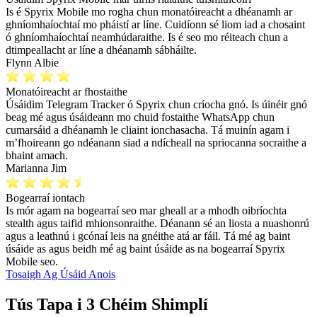
Is é Spyrix Mobile mo rogha chun monatóireacht a dhéanamh ar
ghníomhaíochtaí mo pháistí ar líne. Cuidíonn sé liom iad a chosaint
ó ghníomhaíochtaí neamhúdaraithe. Is é seo mo réiteach chun a
dtimpeallacht ar líne a dhéanamh sábháilte.
Flynn Albie
Monatóireacht ar fhostaithe
Úsáidim Telegram Tracker ó Spyrix chun críocha gnó. Is úinéir gnó
beag mé agus úsáideann mo chuid fostaithe WhatsApp chun
cumarsáid a dhéanamh le cliaint ionchasacha. Tá muinín agam i
m’fhoireann go ndéanann siad a ndícheall na spriocanna socraithe a
bhaint amach.
Marianna Jim
Bogearraí iontach
Is mór agam na bogearraí seo mar gheall ar a mhodh oibríochta
stealth agus taifid mhionsonraithe. Déanann sé an liosta a nuashonrú
agus a leathnú i gcónaí leis na gnéithe atá ar fáil. Tá mé ag baint
úsáide as agus beidh mé ag baint úsáide as na bogearraí Spyrix
Mobile seo.
Tosaigh Ag Úsáid Anois
Tús Tapa i 3 Chéim Shimplí