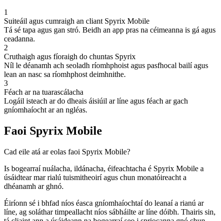
1
Suiteáil agus cumraigh an cliant Spyrix Mobile
Tá sé tapa agus gan stró. Beidh an app pras na céimeanna is gá agus
ceadanna.
2
Cruthaigh agus fíoraigh do chuntas Spyrix
Níl le déanamh ach seoladh ríomhphoist agus pasfhocal bailí agus
lean an nasc sa ríomhphost deimhnithe.
3
Féach ar na tuarascálacha
Logáil isteach ar do dheais áisiúil ar líne agus féach ar gach
gníomhaíocht ar an ngléas.
Faoi Spyrix Mobile
Cad eile atá ar eolas faoi Spyrix Mobile?
Is bogearraí nuálacha, ildánacha, éifeachtacha é Spyrix Mobile a
úsáidtear mar rialú tuismitheoirí agus chun monatóireacht a
dhéanamh ar ghnó.
Éiríonn sé i bhfad níos éasca gníomhaíochtaí do leanaí a rianú ar
líne, ag soláthar timpeallacht níos sábháilte ar líne dóibh. Thairis sin,
tá cliaint ann a úsáideann na bogearraí seo i spriocanna gnó chun