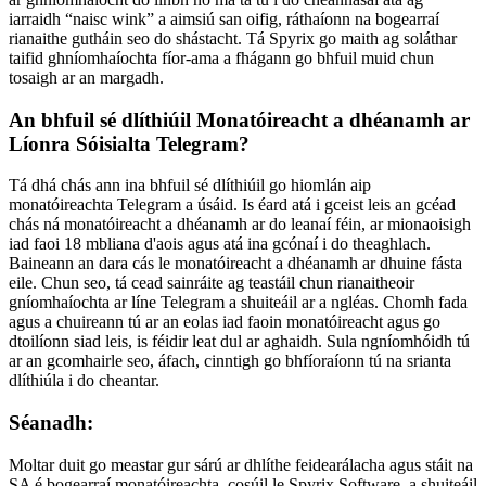
iarraidh “naisc wink” a aimsiú san oifig, ráthaíonn na bogearraí
rianaithe gutháin seo do shástacht. Tá Spyrix go maith ag soláthar
taifid ghníomhaíochta fíor-ama a fhágann go bhfuil muid chun
tosaigh ar an margadh.
An bhfuil sé dlíthiúil Monatóireacht a dhéanamh ar
Líonra Sóisialta Telegram?
Tá dhá chás ann ina bhfuil sé dlíthiúil go hiomlán aip
monatóireachta Telegram a úsáid. Is éard atá i gceist leis an gcéad
chás ná monatóireacht a dhéanamh ar do leanaí féin, ar mionaoisigh
iad faoi 18 mbliana d'aois agus atá ina gcónaí i do theaghlach.
Baineann an dara cás le monatóireacht a dhéanamh ar dhuine fásta
eile. Chun seo, tá cead sainráite ag teastáil chun rianaitheoir
gníomhaíochta ar líne Telegram a shuiteáil ar a ngléas. Chomh fada
agus a chuireann tú ar an eolas iad faoin monatóireacht agus go
dtoilíonn siad leis, is féidir leat dul ar aghaidh. Sula ngníomhóidh tú
ar an gcomhairle seo, áfach, cinntigh go bhfíoraíonn tú na srianta
dlíthiúla i do cheantar.
Séanadh:
Moltar duit go meastar gur sárú ar dhlíthe feidearálacha agus stáit na
SA é bogearraí monatóireachta, cosúil le Spyrix Software, a shuiteáil