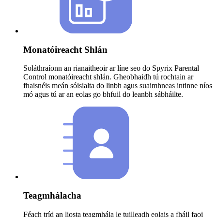
Monatóireacht Shlán
Soláthraíonn an rianaitheoir ar líne seo do Spyrix Parental
Control monatóireacht shlán. Gheobhaidh tú rochtain ar
fhaisnéis meán sóisialta do linbh agus suaimhneas intinne níos
mó agus tú ar an eolas go bhfuil do leanbh sábháilte.
Teagmhálacha
Féach tríd an liosta teagmhála le tuilleadh eolais a fháil faoi