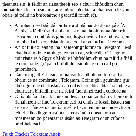
theannta sin, is féidir an rianaitheoir seo a chur i bhfeidhm chun
monatóireacht a dhéanamh ar ghníomhaíochtaí a bhaineann leis an
obair (tá toiliú na bhfostaithe ag teastáil roimh ré).
Ar mhaith leat slándáil ar líne a sholáthar do do na páistí?:
Anois, is féidir úsáid a bhaint as rianaitheoir monatóireachta
Telegram: comhráite, glaonna, logs, meáin. Tuismitheoirí, ar
an mbealach seo, eisiamh bulaíocht ar an ardán Telegram.
An bhfuil do leanbh ina úsáideoir gníomhach Telegram?: Má
chaitheann do leanbh go leor ama ag scimeáil ar Telegram,
cuir rianaire ó Spyrix Mobile i bhfeidhm chun na taifid a fháil
le comhráite, grúpaí a bhfuil do leanbh ag scimeáil go
gníomhach.
Caill margadh?: Déan an margadh a athbhunú trí úsáid a
bhaint as na comhráite i Telegram. Coinnigh i gcuimhne gur
chóir go mbeadh fostaí ar an eolas faoi chleachtas rianaithe a
chuirtear i bhfeidhm ar na feistí faoi úinéireacht cuideachta.
Gníomhaíochtaí a bhaineann leis an obair amháin?: Léireoidh
rianaitheoir ar líne Telegram cad ba chúis le logáil isteach san
ardán ar líne seo. Cuidíonn sé le hacmhainní na cuideachta a
leithdháileadh go réasúnta + measúnú a dhéanamh an
mbaineann do phearsanra úsáid as Telegram chun críocha
príobháideacha.
Faigh Tracker Telegram Anois