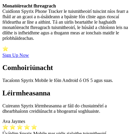
Monatóireacht fhreagrach
Cuidíonn Spyrix Phone Tracker le tuismitheoirí tuiscint níos fearr a
fháil ar an gcaoi a n-úsáideann a bpáiste fón cliste agus rioscaí
féideartha ar líne a aithint. Tá an uirlis beartaithe le haghaidh
monatóireacht fhreagrach tuismitheoirí, le húsáid a chloíonn leis na
dlíthe is infheidhme agus a thugann meas ar ionchais maidir le
príobháideachas.
Sign Up Now
Comhoiriúnacht
Tacaíonn Spyrix Mobile le fóin Android ó OS 5 agus suas.
Léirmheasanna
Cuireann Spyrix léirmheasanna ar fáil do chustaiméirí a
dhearbhaíonn creidiúnacht a bhogearraí soghluaiste.
Ava Jaymes
Úsáidim Spyrix Mobile mar uirlis rialaithe tuismitheoirí