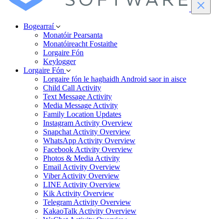
Bogearraí
Monatóir Pearsanta
Monatóireacht Fostaithe
Lorgaire Fón
Keylogger
Lorgaire Fón
Lorgaire fón le haghaidh Android saor in aisce
Child Call Activity
Text Message Activity
Media Message Activity
Family Location Updates
Instagram Activity Overview
Snapchat Activity Overview
WhatsApp Activity Overview
Facebook Activity Overview
Photos & Media Activity
Email Activity Overview
Viber Activity Overview
LINE Activity Overview
Kik Activity Overview
Telegram Activity Overview
KakaoTalk Activity Overview