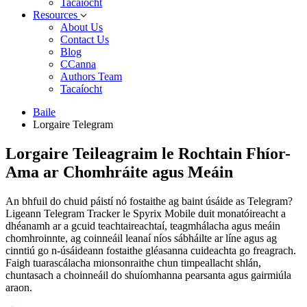
Tacaíocht
Resources
About Us
Contact Us
Blog
CCanna
Authors Team
Tacaíocht
Baile
Lorgaire Telegram
Lorgaire Teileagraim le Rochtain Fhíor-
Ama ar Chomhráite agus Meáin
An bhfuil do chuid páistí nó fostaithe ag baint úsáide as Telegram?
Ligeann Telegram Tracker le Spyrix Mobile duit monatóireacht a
dhéanamh ar a gcuid teachtaireachtaí, teagmhálacha agus meáin
chomhroinnte, ag coinneáil leanaí níos sábháilte ar líne agus ag
cinntiú go n-úsáideann fostaithe gléasanna cuideachta go freagrach.
Faigh tuarascálacha mionsonraithe chun timpeallacht shlán,
chuntasach a choinneáil do shuíomhanna pearsanta agus gairmiúla
araon.