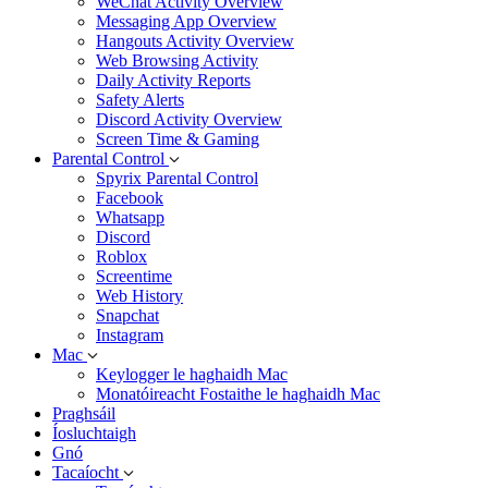
WeChat Activity Overview
Messaging App Overview
Hangouts Activity Overview
Web Browsing Activity
Daily Activity Reports
Safety Alerts
Discord Activity Overview
Screen Time & Gaming
Parental Control
Spyrix Parental Control
Facebook
Whatsapp
Discord
Roblox
Screentime
Web History
Snapchat
Instagram
Mac
Keylogger le haghaidh Mac
Monatóireacht Fostaithe le haghaidh Mac
Praghsáil
Íosluchtaigh
Gnó
Tacaíocht