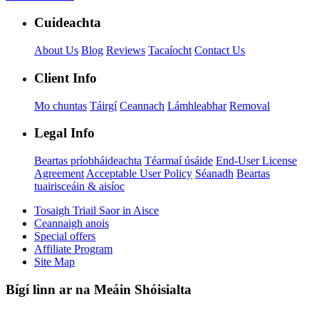
Cuideachta
About Us
Blog
Reviews
Tacaíocht
Contact Us
Client Info
Mo chuntas
Táirgí
Ceannach
Lámhleabhar
Removal
Legal Info
Beartas príobháideachta
Téarmaí úsáide
End-User License
Agreement
Acceptable User Policy
Séanadh
Beartas
tuairisceáin & aisíoc
Tosaigh Triail Saor in Aisce
Ceannaigh anois
Special offers
Affiliate Program
Site Map
Bígí linn ar na Meáin Shóisialta