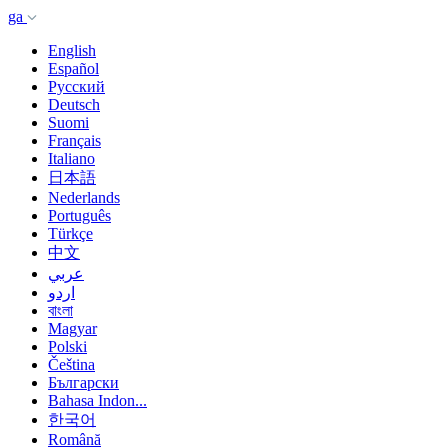
ga
English
Español
Русский
Deutsch
Suomi
Français
Italiano
日本語
Nederlands
Português
Türkçe
中文
عربي
اردو
বাংলা
Magyar
Polski
Čeština
Български
Bahasa Indon...
한국어
Română