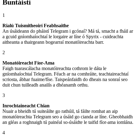
Buntáistí
1
Rialú Tuismitheoirí Feabhsaithe
An úsáideann do pháistí Telegram i gcónaí? Má tá, smacht a fháil ar
a gcuid gníomhaíochtaí le lorgaire ar líne ó Spyrix - cuideachta
aitheanta a thairgeann bogearraí monatóireachta barr.
2
Monatóireacht Fíor-Ama
Faigh tuarascálacha monatóireachta cothrom le dáta le
gníomhaíochtaí Telegram. Féach ar na comhráite, teachtaireachtaí
scriosta, ábhar fuaime/físe. Taispeánfaidh do dheais na sonraí seo
duit chun tuilleadh anailís a dhéanamh orthu.
3
Inrochtaineacht Chian
Nuair a bheidh tú suiteáilte go rathúil, tá fáilte romhat an aip
monatóireachta Telegram seo a úsáid go cianda ar líne. Gheobhaidh
an gléas a roghnaigh tú painéal so-úsáidte le taifid fíor-ama iomlána.
4