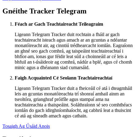
Gnéithe Tracker Telegram
Féach ar Gach Teachtaireacht Teileagraim
Ligeann Telegram Tracker duit rochtain a fháil ar gach
teachtaireacht isteach agus amach ar an gcuntas a ndéantar
monatóireacht air, ag cinntiú trédhearcacht iomlán. Eagraíonn
an ghné seo gach comhrá, ag taispeáint teachtaireachtaí i
bhfíor-am, ionas gur féidir leat súil a choinneáil ar cé leis a
bhfuil an t-úsáideoir ag comhrá, nádúr a bplé, agus cé chomh
minic agus a dhéanann siad cumarsáid.
Faigh Acquainted Cé Seolann Teachtaireachtaí
Ligeann Telegram Tracker duit a fheiceáil cé atá i dteagmháil
leis an gcuntas monatóireachta trí shonraí amhail ainm an
tseoltóra, grianghraf próifíle agus stampaí ama na
teachtaireachta a thaispeáint. Soláthraíonn sé seo comhthéacs
iomlán do gach idirghníomhaíocht, ag cabhrú leat a thuiscint
cé atá ag síneadh amach agus cathain.
Tosaigh Ag Úsáid Anois