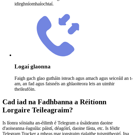
idirghníomhaíochtaí.
Logaí glaonna
Faigh gach glao gutháin isteach agus amach agus seiceáil an t-
am, an fad agus faisnéis an ghlaoiteora leis an uimhir
theileafóin.
Cad iad na Fadhbanna a Réitíonn
Lorgaire Teileagraim?
Is líonra sóisialta an-éilimh é Telegram a úsáideann daoine
d'aoiseanna éagsúla: páistí, déagóirí, daoine fásta, etc. Is féidir
Telegram Tracker a mheas mar ionstraim rialaithe tuismitheoirí. Ina