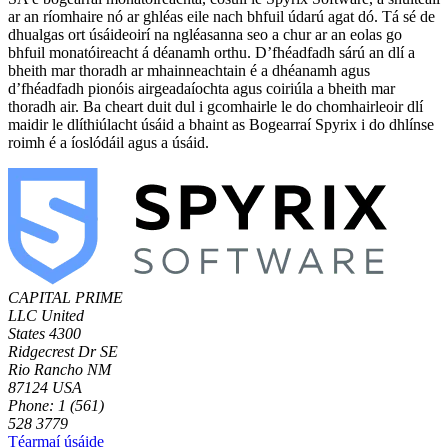
ar an ríomhaire nó ar ghléas eile nach bhfuil údarú agat dó. Tá sé de
dhualgas ort úsáideoirí na ngléasanna seo a chur ar an eolas go
bhfuil monatóireacht á déanamh orthu. D’fhéadfadh sárú an dlí a
bheith mar thoradh ar mhainneachtain é a dhéanamh agus
d’fhéadfadh pionóis airgeadaíochta agus coiriúla a bheith mar
thoradh air. Ba cheart duit dul i gcomhairle le do chomhairleoir dlí
maidir le dlíthiúlacht úsáid a bhaint as Bogearraí Spyrix i do dhlínse
roimh é a íoslódáil agus a úsáid.
CAPITAL PRIME
LLC
United
States
4300
Ridgecrest Dr SE
Rio Rancho NM
87124 USA
Phone: 1 (561)
528 3779
Téarmaí úsáide