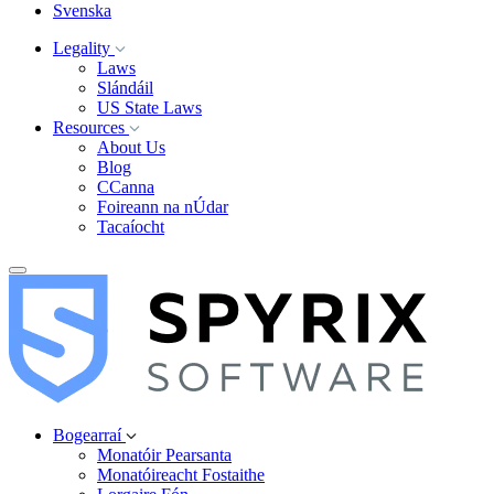
Svenska
Legality
Laws
Slándáil
US State Laws
Resources
About Us
Blog
CCanna
Foireann na nÚdar
Tacaíocht
Bogearraí
Monatóir Pearsanta
Monatóireacht Fostaithe