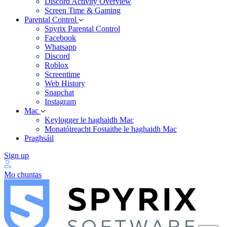
Discord Activity Overview
Screen Time & Gaming
Parental Control
Spyrix Parental Control
Facebook
Whatsapp
Discord
Roblox
Screentime
Web History
Snapchat
Instagram
Mac
Keylogger le haghaidh Mac
Monatóireacht Fostaithe le haghaidh Mac
Praghsáil
Sign up
Mo chuntas