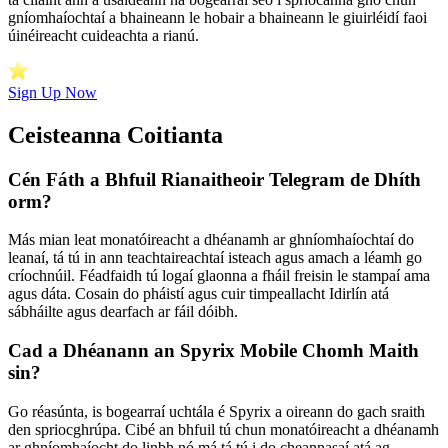
gníomhaíochtaí a bhaineann le hobair a bhaineann le giuirléidí faoi
úinéireacht cuideachta a rianú.
Sign Up Now
Ceisteanna Coitianta
Cén Fáth a Bhfuil Rianaitheoir Telegram de Dhíth
orm?
Más mian leat monatóireacht a dhéanamh ar ghníomhaíochtaí do
leanaí, tá tú in ann teachtaireachtaí isteach agus amach a léamh go
críochnúil. Féadfaidh tú logaí glaonna a fháil freisin le stampaí ama
agus dáta. Cosain do pháistí agus cuir timpeallacht Idirlín atá
sábháilte agus dearfach ar fáil dóibh.
Cad a Dhéanann an Spyrix Mobile Chomh Maith
sin?
Go réasúnta, is bogearraí uchtála é Spyrix a oireann do gach sraith
den spriocghrúpa. Cibé an bhfuil tú chun monatóireacht a dhéanamh
ar ghníomhaíocht do linbh nó má tá tú i do cheannasaí atá ag