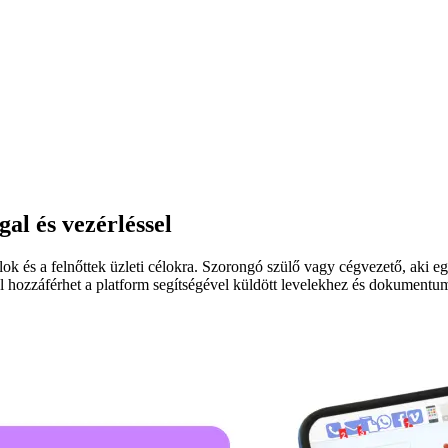
gal és vezérléssel
lok és a felnőttek üzleti célokra. Szorongó szülő vagy cégvezető, aki 
ól hozzáférhet a platform segítségével küldött levelekhez és dokument