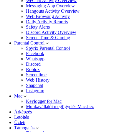
WeChat Activity Overview
Messaging App Overview
Hangouts Activity Overview
Web Browsing Activity
Daily Activity Reports
Safety Alerts
Discord Activity Overview
Screen Time & Gaming
Parental Control
Spyrix Parental Control
Facebook
Whatsapp
Discord
Roblox
Screentime
Web History
Snapchat
Instagram
Mac
Keylogger for Mac
Munkavállalói megfigyelés Mac-hez
Árképzés
Letöltés
Üzleti
Támogatás