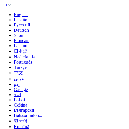
hu
English
Español
Русский
Deutsch
Suomi
Français
Italiano
日本語
Nederlands
Português
Türkçe
中文
عربي
اردو
Gaeilge
বাংলা
Polski
Čeština
Български
Bahasa Indon...
한국어
Română