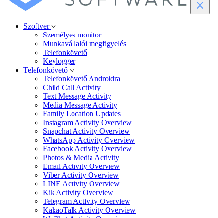
Szoftver
Személyes monitor
Munkavállalói megfigyelés
Telefonkövető
Keylogger
Telefonkövető
Telefonkövető Androidra
Child Call Activity
Text Message Activity
Media Message Activity
Family Location Updates
Instagram Activity Overview
Snapchat Activity Overview
WhatsApp Activity Overview
Facebook Activity Overview
Photos & Media Activity
Email Activity Overview
Viber Activity Overview
LINE Activity Overview
Kik Activity Overview
Telegram Activity Overview
KakaoTalk Activity Overview