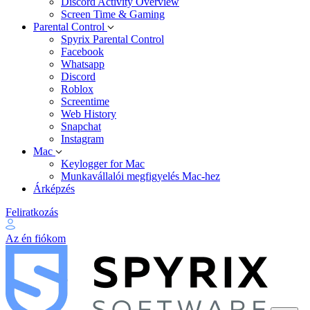
Discord Activity Overview
Screen Time & Gaming
Parental Control
Spyrix Parental Control
Facebook
Whatsapp
Discord
Roblox
Screentime
Web History
Snapchat
Instagram
Mac
Keylogger for Mac
Munkavállalói megfigyelés Mac-hez
Árképzés
Feliratkozás
Az én fiókom