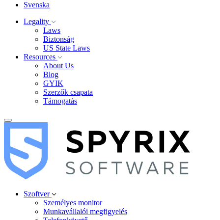
Svenska
Legality
Laws
Biztonság
US State Laws
Resources
About Us
Blog
GYIK
Szerzők csapata
Támogatás
Szoftver
Személyes monitor
Munkavállalói megfigyelés