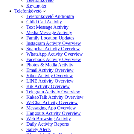
Telefonkövető
Keylogger
Telefonkövető
Telefonkövető Androidra
Child Call Activity
Text Message Activity
Media Message Activity
Family Location Updates
Instagram Activity Overview
Snapchat Activity Overview
WhatsApp Activity Overview
Facebook Activity Overview
Photos & Media Activity
Email Activity Overview
Viber Activity Overview
LINE Activity Overview
Kik Activity Overview
Telegram Activity Overview
KakaoTalk Activity Overview
WeChat Activity Overview
Messaging App Overview
Hangouts Activity Overview
Web Browsing Activity
Daily Activity Reports
Safety Alerts