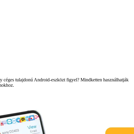
egy céges tulajdonú Android-eszközt figyel? Mindketten használhatják
umokhoz.