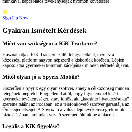
munkával kapcsolatos tevékenységek nyomon követésére.
Sign Up Now
Gyakran Ismételt Kérdések
Miért van szükségem a KiK Trackerre?
Használhatja a KiK Trackert szülői felügyeletként, mert ez a
közösségi platform nagyon népszerű a kiskorúak körében. Lépjen
kapcsolatba gyermekei kommunikációjának minden elérhető útjával.
Mitől olyan jó a Spyrix Mobile?
Ésszerűen a Spyrix egy olyan szoftver, amely a célközönség minden
rétegének megfelel. Függetlenül attól, hogy figyelemmel kíséri
gyermeke tevékenységét, vagy főnök, aki „kacsintó hivatkozásokat”
szeretne találni az irodában, ez a telefonkövető szoftver garantálja az
Ön elégedettségét. A Spyrix jó a valós idejű tevékenységrekordok
biztosításában, ami miatt vezető szerepet töltünk be a piacon.
Legális a KiK figyelése?