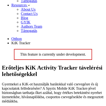
Támogatás
Resources
About Us
Contact Us
Blog
GYIK
Authors Team
Támogatás
Otthon
KiK Tracker
This feature is currently under development.
Erőteljes KiK Activity Tracker távelérési
lehetőségekkel
Gyermekei a KiK-ot használják barátokkal való csevegésre és új
kapcsolatok felfedezésére? A Spyrix Mobile KiK Tracker-jével
biztonságban tarthatja őket azáltal, hogy értékes betekintést nyerhet
üzeneteikbe, hívásnaplóikba, csoportos csevegéseikbe és megosztott
médiáikba.