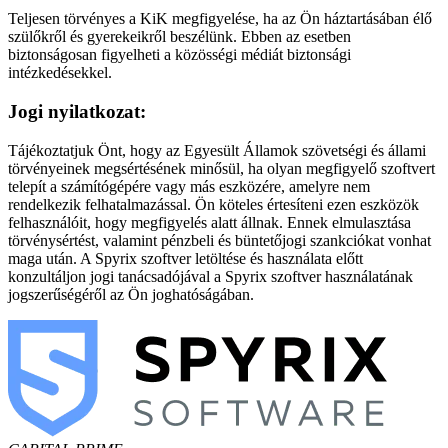
Teljesen törvényes a KiK megfigyelése, ha az Ön háztartásában élő
szülőkről és gyerekeikről beszélünk. Ebben az esetben
biztonságosan figyelheti a közösségi médiát biztonsági
intézkedésekkel.
Jogi nyilatkozat:
Tájékoztatjuk Önt, hogy az Egyesült Államok szövetségi és állami
törvényeinek megsértésének minősül, ha olyan megfigyelő szoftvert
telepít a számítógépére vagy más eszközére, amelyre nem
rendelkezik felhatalmazással. Ön köteles értesíteni ezen eszközök
felhasználóit, hogy megfigyelés alatt állnak. Ennek elmulasztása
törvénysértést, valamint pénzbeli és büntetőjogi szankciókat vonhat
maga után. A Spyrix szoftver letöltése és használata előtt
konzultáljon jogi tanácsadójával a Spyrix szoftver használatának
jogszerűségéről az Ön joghatóságában.