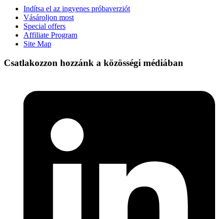
Indítsa el az ingyenes próbaverziót
Vásároljon most
Special offers
Affiliate Program
Site Map
Csatlakozzon hozzánk a közösségi médiában