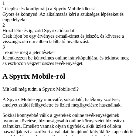
1
Telepítse és konfigurálja a Spyrix Mobile klienst
Gyors és könnyed. Az alkalmazás kéri a szükséges lépéseket és
engedélyeket.
2
Hozd létre és igazold Spyrix-fiókodat
Csak írjon be egy érvényes e-mail-címet és jelszót, és kövesse a
visszaigazoló e-mailben található hivatkozást.
3
Tekintse meg a jelentéseket
Jelentkezzen be kényelmes online irányítópultjára, és tekintse meg
az eszközön végzett összes tevékenységet.
A Spyrix Mobile-ról
Mit kell még tudni a Spyrix Mobile-ról?
A Spyrix Mobile egy innovatív, sokoldalú, hatékony szoftver,
amelyet szülői felügyeletre és üzleti megfigyelésre használnak.
Sokkal könnyebbé válik a gyerekek online tevékenységeinek
nyomon követése, biztonságosabb online környezetet biztosítva
számukra. Emellett vannak olyan ügyfelek, akik üzleti célokra
használják ezt a szoftvert a vállalati tulajdonú kütyükhöz kapcsolódó