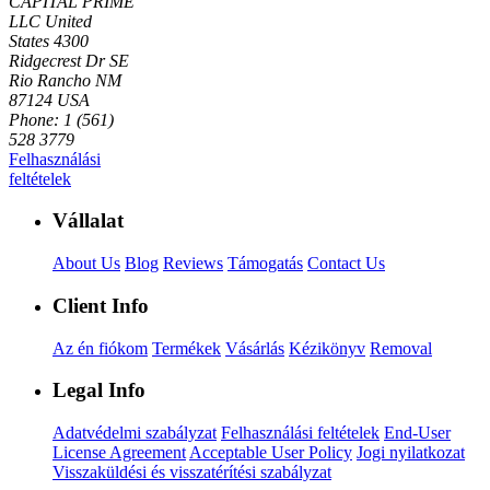
CAPITAL PRIME
LLC
United
States
4300
Ridgecrest Dr SE
Rio Rancho NM
87124 USA
Phone: 1 (561)
528 3779
Felhasználási
feltételek
Vállalat
About Us
Blog
Reviews
Támogatás
Contact Us
Client Info
Az én fiókom
Termékek
Vásárlás
Kézikönyv
Removal
Legal Info
Adatvédelmi szabályzat
Felhasználási feltételek
End-User
License Agreement
Acceptable User Policy
Jogi nyilatkozat
Visszaküldési és visszatérítési szabályzat