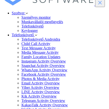
Szoftver
Személyes monitor
Munkavállalói megfigyelés
Telefonkövető
Keylogger
Telefonkövető
Telefonkövető Androidra
Child Call Activity
Text Message Activity
Media Message Activity
Family Location Updates
Instagram Activity Overview
Snapchat Activity Overview
WhatsApp Activity Overview
Facebook Activity Overview
Photos & Media Activity
Email Activity Overview
Viber Activity Overview
LINE Activity Overview
Kik Activity Overview
Telegram Activity Overview
KakaoTalk Activity Overview