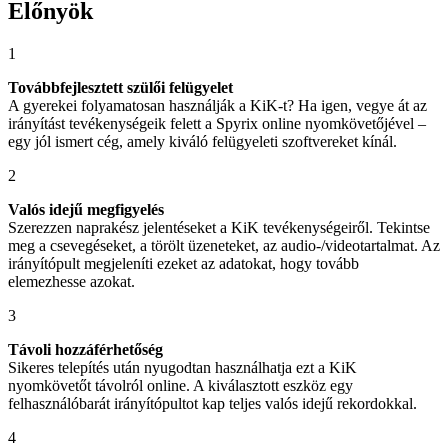
Előnyök
1
Továbbfejlesztett szülői felügyelet
A gyerekei folyamatosan használják a KiK-t? Ha igen, vegye át az
irányítást tevékenységeik felett a Spyrix online nyomkövetőjével –
egy jól ismert cég, amely kiváló felügyeleti szoftvereket kínál.
2
Valós idejű megfigyelés
Szerezzen naprakész jelentéseket a KiK tevékenységeiről. Tekintse
meg a csevegéseket, a törölt üzeneteket, az audio-/videotartalmat. Az
irányítópult megjeleníti ezeket az adatokat, hogy tovább
elemezhesse azokat.
3
Távoli hozzáférhetőség
Sikeres telepítés után nyugodtan használhatja ezt a KiK
nyomkövetőt távolról online. A kiválasztott eszköz egy
felhasználóbarát irányítópultot kap teljes valós idejű rekordokkal.
4