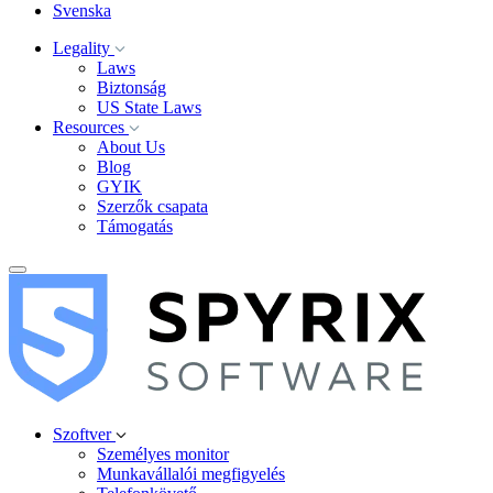
Svenska
Legality
Laws
Biztonság
US State Laws
Resources
About Us
Blog
GYIK
Szerzők csapata
Támogatás
Szoftver
Személyes monitor
Munkavállalói megfigyelés