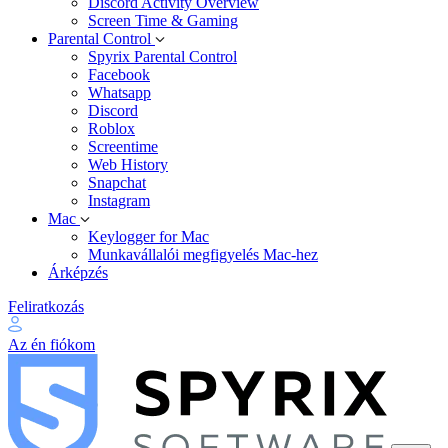
Discord Activity Overview
Screen Time & Gaming
Parental Control
Spyrix Parental Control
Facebook
Whatsapp
Discord
Roblox
Screentime
Web History
Snapchat
Instagram
Mac
Keylogger for Mac
Munkavállalói megfigyelés Mac-hez
Árképzés
Feliratkozás
Az én fiókom