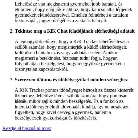
Lehetősége van megismerni gyermekei jobb barátait, és
eldönteni, hogy elég jók-e ahhoz, hogy kapcsolatba lépjenek
gyermekeivel/tinédzsereivel. Emellett felmérheti a tartalom
biztonságát, jogszerűségét és a zaklatás hiányát.
Tekintse meg a KiK Chat feladójának elérhetőségi adatait
A legnagyobb előnye, hogy a KiK Tracker lehetővé teszi a
szülők számára, hogy megismerjék a küldő elérhetőségeit,
különösen bántalmazás vagy zaklatás esetén. Amikor
megismeri a betekintést, biztosan tudni fogja, hogyan
folytathatja a beszélgetést, hogy meggyőzze gyermekét a
bizonytalan kapcsolatokról.
Szerezzen dátum- és időbélyegzőket minden szöveghez
A KiK Tracker pontos időbélyeget biztosít az összes kicserélt
üzenethez, lehetővé téve a szülők számára, hogy pontosan
lássák, mikor zajlik minden beszélgetés. Ez a funkció az
interakciók egyértelmű idővonalát kínálja, így nemcsak azt
figyelheti, hogy kivel cseveg a gyermek, hanem a
beszélgetések gyakoriságát és időzítését is.
Kezdje el használni most