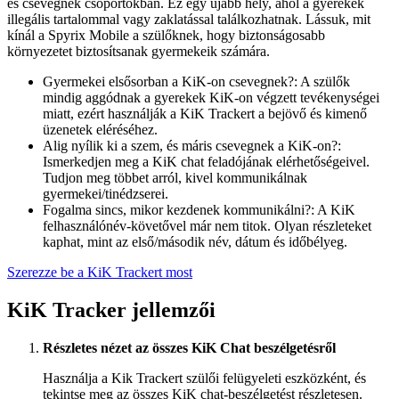
és csevegnek csoportokban. Ez egy újabb hely, ahol a gyerekek
illegális tartalommal vagy zaklatással találkozhatnak. Lássuk, mit
kínál a Spyrix Mobile a szülőknek, hogy biztonságosabb
környezetet biztosítsanak gyermekeik számára.
Gyermekei elsősorban a KiK-on csevegnek?: A szülők
mindig aggódnak a gyerekek KiK-on végzett tevékenységei
miatt, ezért használják a KiK Trackert a bejövő és kimenő
üzenetek eléréséhez.
Alig nyílik ki a szem, és máris csevegnek a KiK-on?:
Ismerkedjen meg a KiK chat feladójának elérhetőségeivel.
Tudjon meg többet arról, kivel kommunikálnak
gyermekei/tinédzserei.
Fogalma sincs, mikor kezdenek kommunikálni?: A KiK
felhasználónév-követővel már nem titok. Olyan részleteket
kaphat, mint az első/második név, dátum és időbélyeg.
Szerezze be a KiK Trackert most
KiK Tracker jellemzői
Részletes nézet az összes KiK Chat beszélgetésről
Használja a Kik Trackert szülői felügyeleti eszközként, és
tekintse meg az összes KiK chat-beszélgetést részletesen.