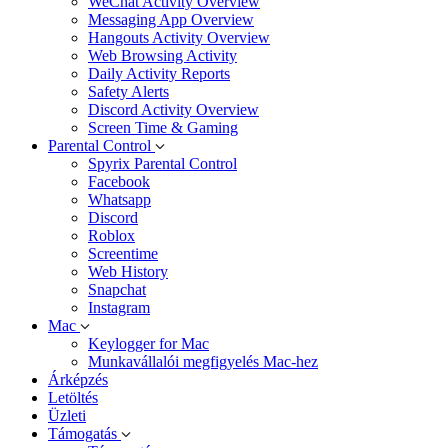
WeChat Activity Overview
Messaging App Overview
Hangouts Activity Overview
Web Browsing Activity
Daily Activity Reports
Safety Alerts
Discord Activity Overview
Screen Time & Gaming
Parental Control
Spyrix Parental Control
Facebook
Whatsapp
Discord
Roblox
Screentime
Web History
Snapchat
Instagram
Mac
Keylogger for Mac
Munkavállalói megfigyelés Mac-hez
Árképzés
Letöltés
Üzleti
Támogatás