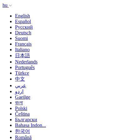
hu
English
Español
Русский
Deutsch
Suomi
Français
Italiano
日本語
Nederlands
Português
Türkçe
中文
عربي
اردو
Gaeilge
বাংলা
Polski
Čeština
Български
Bahasa Indon...
한국어
Română