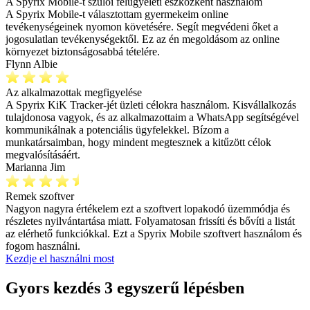
A Spyrix Mobile-t szülői felügyeleti eszközként használom
A Spyrix Mobile-t választottam gyermekeim online
tevékenységeinek nyomon követésére. Segít megvédeni őket a
jogosulatlan tevékenységektől. Ez az én megoldásom az online
környezet biztonságosabbá tételére.
Flynn Albie
Az alkalmazottak megfigyelése
A Spyrix KiK Tracker-jét üzleti célokra használom. Kisvállalkozás
tulajdonosa vagyok, és az alkalmazottaim a WhatsApp segítségével
kommunikálnak a potenciális ügyfelekkel. Bízom a
munkatársaimban, hogy mindent megtesznek a kitűzött célok
megvalósításáért.
Marianna Jim
Remek szoftver
Nagyon nagyra értékelem ezt a szoftvert lopakodó üzemmódja és
részletes nyilvántartása miatt. Folyamatosan frissíti és bővíti a listát
az elérhető funkciókkal. Ezt a Spyrix Mobile szoftvert használom és
fogom használni.
Kezdje el használni most
Gyors kezdés 3 egyszerű lépésben