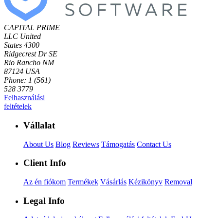
CAPITAL PRIME
LLC
United
States
4300
Ridgecrest Dr SE
Rio Rancho NM
87124 USA
Phone: 1 (561)
528 3779
Felhasználási
feltételek
Vállalat
About Us
Blog
Reviews
Támogatás
Contact Us
Client Info
Az én fiókom
Termékek
Vásárlás
Kézikönyv
Removal
Legal Info