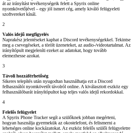
át az irányítást tevékenységeik felett a Spyrix online
nyomkövetőjével – egy jól ismert cég, amely kiváló felügyeleti
szoftvereket kínál.
2
Valós idejű megfigyelés
Naprakész jelentéseket kaphat a Discord tevékenységekkel. Tekintse
meg a csevegéseket, a törölt üzeneteket, az audio-/videotartalmat. Az
irányítópult megjeleníti ezeket az adatokat, hogy tovább
elemezhesse azokat.
3
Távoli hozzáférhetőség
Sikeres telepítés után nyugodtan használhatja ezt a Discord
felhasználói nyomkövetőt távolról online. A kiválasztott eszköz egy
felhasználóbarát irányítópultot kap teljes valós idejű rekordokkal.
4
Felelős felügyelet
A Spyrix Phone Tracker segít a szülőknek jobban megérteni,
hogyan használja gyermekük az okostelefont, és felismerni a
lehetséges online kockázatokat. Az eszköz felelős szülői felügyeletre