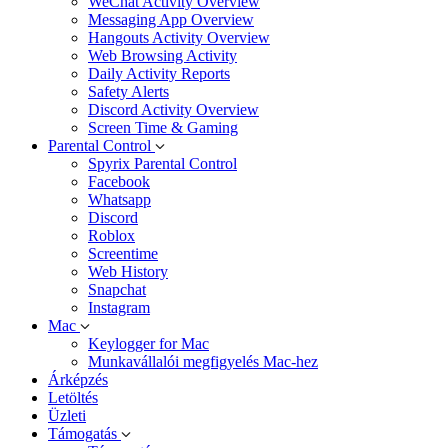
WeChat Activity Overview
Messaging App Overview
Hangouts Activity Overview
Web Browsing Activity
Daily Activity Reports
Safety Alerts
Discord Activity Overview
Screen Time & Gaming
Parental Control
Spyrix Parental Control
Facebook
Whatsapp
Discord
Roblox
Screentime
Web History
Snapchat
Instagram
Mac
Keylogger for Mac
Munkavállalói megfigyelés Mac-hez
Árképzés
Letöltés
Üzleti
Támogatás