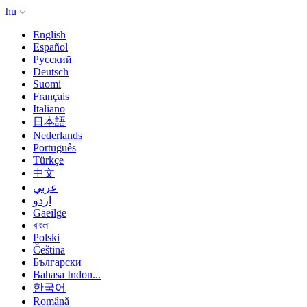
hu
English
Español
Русский
Deutsch
Suomi
Français
Italiano
日本語
Nederlands
Português
Türkçe
中文
عربي
اردو
Gaeilge
বাংলা
Polski
Čeština
Български
Bahasa Indon...
한국어
Română