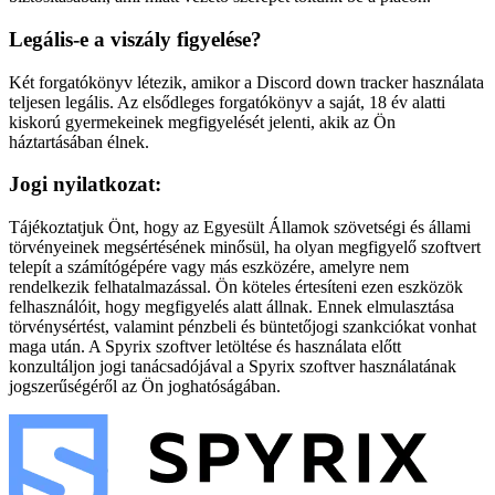
Legális-e a viszály figyelése?
Két forgatókönyv létezik, amikor a Discord down tracker használata
teljesen legális. Az elsődleges forgatókönyv a saját, 18 év alatti
kiskorú gyermekeinek megfigyelését jelenti, akik az Ön
háztartásában élnek.
Jogi nyilatkozat:
Tájékoztatjuk Önt, hogy az Egyesült Államok szövetségi és állami
törvényeinek megsértésének minősül, ha olyan megfigyelő szoftvert
telepít a számítógépére vagy más eszközére, amelyre nem
rendelkezik felhatalmazással. Ön köteles értesíteni ezen eszközök
felhasználóit, hogy megfigyelés alatt állnak. Ennek elmulasztása
törvénysértést, valamint pénzbeli és büntetőjogi szankciókat vonhat
maga után. A Spyrix szoftver letöltése és használata előtt
konzultáljon jogi tanácsadójával a Spyrix szoftver használatának
jogszerűségéről az Ön joghatóságában.