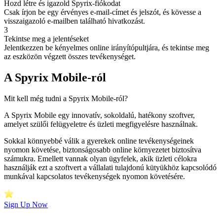
Hozd létre és igazold Spyrix-fiókodat
Csak írjon be egy érvényes e-mail-címet és jelszót, és kövesse a
visszaigazoló e-mailben található hivatkozást.
3
Tekintse meg a jelentéseket
Jelentkezzen be kényelmes online irányítópultjára, és tekintse meg
az eszközön végzett összes tevékenységet.
A Spyrix Mobile-ról
Mit kell még tudni a Spyrix Mobile-ról?
A Spyrix Mobile egy innovatív, sokoldalú, hatékony szoftver,
amelyet szülői felügyeletre és üzleti megfigyelésre használnak.
Sokkal könnyebbé válik a gyerekek online tevékenységeinek
nyomon követése, biztonságosabb online környezetet biztosítva
számukra. Emellett vannak olyan ügyfelek, akik üzleti célokra
használják ezt a szoftvert a vállalati tulajdonú kütyükhöz kapcsolódó
munkával kapcsolatos tevékenységek nyomon követésére.
Sign Up Now