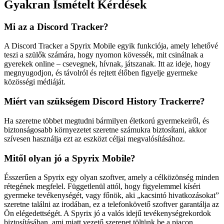
Gyakran Ismételt Kérdések
Mi az a Discord Tracker?
A Discord Tracker a Spyrix Mobile egyik funkciója, amely lehetővé
teszi a szülők számára, hogy nyomon kövessék, mit csinálnak a
gyerekek online – csevegnek, hívnak, játszanak. Itt az ideje, hogy
megnyugodjon, és távolról és rejtett élőben figyelje gyermeke
közösségi médiáját.
Miért van szükségem Discord History Trackerre?
Ha szeretne többet megtudni bármilyen életkorú gyermekeiről, és
biztonságosabb környezetet szeretne számukra biztosítani, akkor
szívesen használja ezt az eszközt céljai megvalósításához.
Mitől olyan jó a Spyrix Mobile?
Ésszerűen a Spyrix egy olyan szoftver, amely a célközönség minden
rétegének megfelel. Függetlenül attól, hogy figyelemmel kíséri
gyermeke tevékenységét, vagy főnök, aki „kacsintó hivatkozásokat”
szeretne találni az irodában, ez a telefonkövető szoftver garantálja az
Ön elégedettségét. A Spyrix jó a valós idejű tevékenységrekordok
biztosításában, ami miatt vezető szerepet töltünk be a piacon.