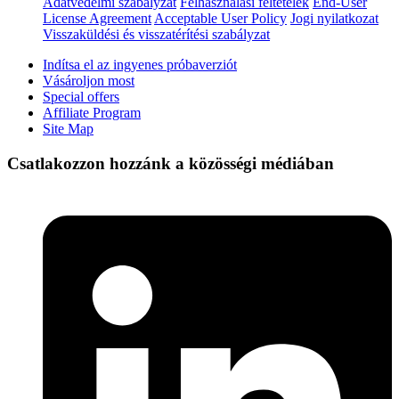
Adatvédelmi szabályzat
Felhasználási feltételek
End-User
License Agreement
Acceptable User Policy
Jogi nyilatkozat
Visszaküldési és visszatérítési szabályzat
Indítsa el az ingyenes próbaverziót
Vásároljon most
Special offers
Affiliate Program
Site Map
Csatlakozzon hozzánk a közösségi médiában