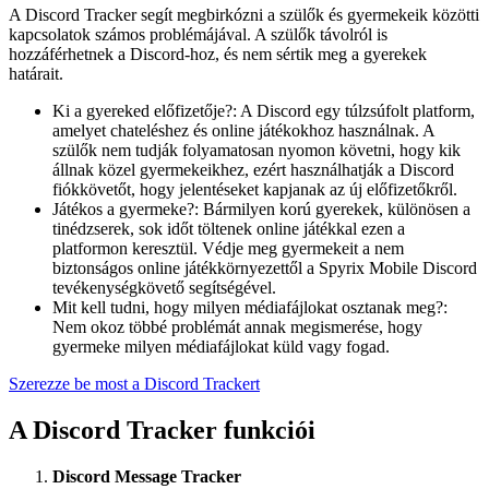
A Discord Tracker segít megbirkózni a szülők és gyermekeik közötti
kapcsolatok számos problémájával. A szülők távolról is
hozzáférhetnek a Discord-hoz, és nem sértik meg a gyerekek
határait.
Ki a gyereked előfizetője?: A Discord egy túlzsúfolt platform,
amelyet chateléshez és online játékokhoz használnak. A
szülők nem tudják folyamatosan nyomon követni, hogy kik
állnak közel gyermekeikhez, ezért használhatják a Discord
fiókkövetőt, hogy jelentéseket kapjanak az új előfizetőkről.
Játékos a gyermeke?: Bármilyen korú gyerekek, különösen a
tinédzserek, sok időt töltenek online játékkal ezen a
platformon keresztül. Védje meg gyermekeit a nem
biztonságos online játékkörnyezettől a Spyrix Mobile Discord
tevékenységkövető segítségével.
Mit kell tudni, hogy milyen médiafájlokat osztanak meg?:
Nem okoz többé problémát annak megismerése, hogy
gyermeke milyen médiafájlokat küld vagy fogad.
Szerezze be most a Discord Trackert
A Discord Tracker funkciói
Discord Message Tracker