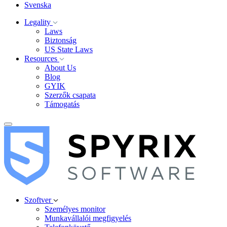
Svenska
Legality
Laws
Biztonság
US State Laws
Resources
About Us
Blog
GYIK
Szerzők csapata
Támogatás
Szoftver
Személyes monitor
Munkavállalói megfigyelés