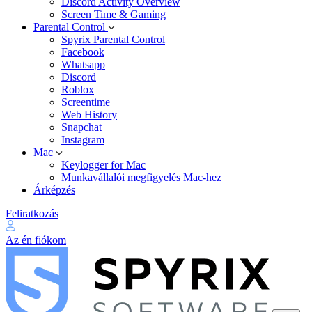
Discord Activity Overview
Screen Time & Gaming
Parental Control
Spyrix Parental Control
Facebook
Whatsapp
Discord
Roblox
Screentime
Web History
Snapchat
Instagram
Mac
Keylogger for Mac
Munkavállalói megfigyelés Mac-hez
Árképzés
Feliratkozás
Az én fiókom