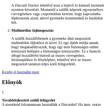
A Discord Tracker lehetővé teszi a bejövő és kimenő üzenetek
nyomon követését. Mostantól a szülők képesek egyszemélyes
csevegéseken vagy csoportokban keresni, hogy kapcsolatba
léphessenek azzal, akivel gyermeke kommunikál és barátokat
köt.
Multimédiás fájlmegosztás
A szülők hozzáférhetnek a gyermeke által megosztott
multimédiás fájlokhoz és kivel. Ez egy újabb módja annak,
hogy megakadályozzuk, hogy egy nem biztonságos online
környezet belépjen a biztonságos környezetbe. Ez a funkció
átfogó hozzáférést biztosít az összes csevegéshez,
hívásnaplóhoz és fényképhez, lehetővé téve az összes
megosztott tartalom teljes körű felügyeletét.
Kezdje el használni most
Előnyök
1
Továbbfejlesztett szülői felügyelet
A gyerekeid folyamatosan használják a Discordot? Ha igen, vegye