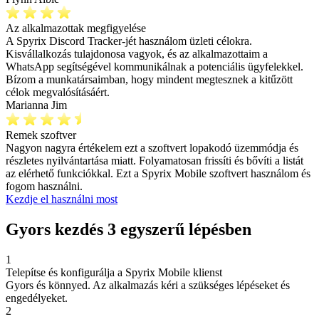
Az alkalmazottak megfigyelése
A Spyrix Discord Tracker-jét használom üzleti célokra.
Kisvállalkozás tulajdonosa vagyok, és az alkalmazottaim a
WhatsApp segítségével kommunikálnak a potenciális ügyfelekkel.
Bízom a munkatársaimban, hogy mindent megtesznek a kitűzött
célok megvalósításáért.
Marianna Jim
Remek szoftver
Nagyon nagyra értékelem ezt a szoftvert lopakodó üzemmódja és
részletes nyilvántartása miatt. Folyamatosan frissíti és bővíti a listát
az elérhető funkciókkal. Ezt a Spyrix Mobile szoftvert használom és
fogom használni.
Kezdje el használni most
Gyors kezdés 3 egyszerű lépésben
1
Telepítse és konfigurálja a Spyrix Mobile klienst
Gyors és könnyed. Az alkalmazás kéri a szükséges lépéseket és
engedélyeket.
2