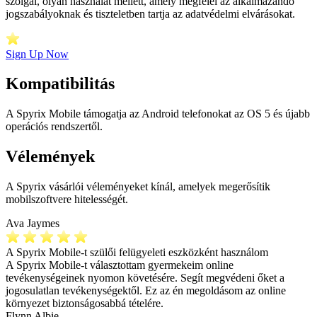
szolgál, olyan használat mellett, amely megfelel az alkalmazandó
jogszabályoknak és tiszteletben tartja az adatvédelmi elvárásokat.
Sign Up Now
Kompatibilitás
A Spyrix Mobile támogatja az Android telefonokat az OS 5 és újabb
operációs rendszertől.
Vélemények
A Spyrix vásárlói véleményeket kínál, amelyek megerősítik
mobilszoftvere hitelességét.
Ava Jaymes
A Spyrix Mobile-t szülői felügyeleti eszközként használom
A Spyrix Mobile-t választottam gyermekeim online
tevékenységeinek nyomon követésére. Segít megvédeni őket a
jogosulatlan tevékenységektől. Ez az én megoldásom az online
környezet biztonságosabbá tételére.
Flynn Albie