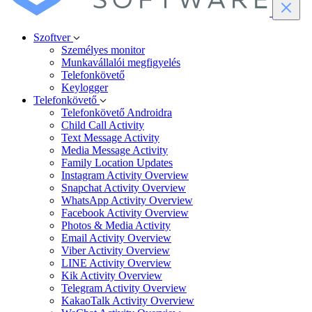
Szoftver
Személyes monitor
Munkavállalói megfigyelés
Telefonkövető
Keylogger
Telefonkövető
Telefonkövető Androidra
Child Call Activity
Text Message Activity
Media Message Activity
Family Location Updates
Instagram Activity Overview
Snapchat Activity Overview
WhatsApp Activity Overview
Facebook Activity Overview
Photos & Media Activity
Email Activity Overview
Viber Activity Overview
LINE Activity Overview
Kik Activity Overview
Telegram Activity Overview
KakaoTalk Activity Overview