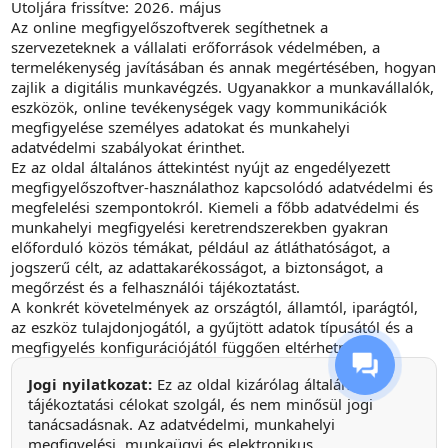
Utoljára frissítve: 2026. május
Az online megfigyelőszoftverek segíthetnek a
szervezeteknek a vállalati erőforrások védelmében, a
termelékenység javításában és annak megértésében, hogyan
zajlik a digitális munkavégzés. Ugyanakkor a munkavállalók,
eszközök, online tevékenységek vagy kommunikációk
megfigyelése személyes adatokat és munkahelyi
adatvédelmi szabályokat érinthet.
Ez az oldal általános áttekintést nyújt az engedélyezett
megfigyelőszoftver-használathoz kapcsolódó adatvédelmi és
megfelelési szempontokról. Kiemeli a főbb adatvédelmi és
munkahelyi megfigyelési keretrendszerekben gyakran
előforduló közös témákat, például az átláthatóságot, a
jogszerű célt, az adattakarékosságot, a biztonságot, a
megőrzést és a felhasználói tájékoztatást.
A konkrét követelmények az országtól, államtól, iparágtól,
az eszköz tulajdonjogától, a gyűjtött adatok típusától és a
megfigyelés konfigurációjától függően eltérhetnek.
Jogi nyilatkozat:
Ez az oldal kizárólag általános
tájékoztatási célokat szolgál, és nem minősül jogi
tanácsadásnak. Az adatvédelmi, munkahelyi
megfigyelési, munkaügyi és elektronikus