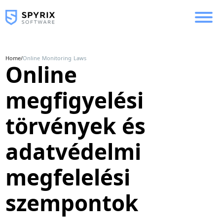
Home
/
Online Monitoring Laws
Online
megfigyelési
törvények és
adatvédelmi
megfelelési
szempontok