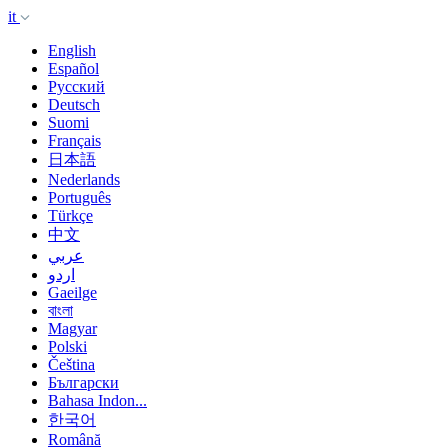
it
English
Español
Русский
Deutsch
Suomi
Français
日本語
Nederlands
Português
Türkçe
中文
عربي
اردو
Gaeilge
বাংলা
Magyar
Polski
Čeština
Български
Bahasa Indon...
한국어
Română