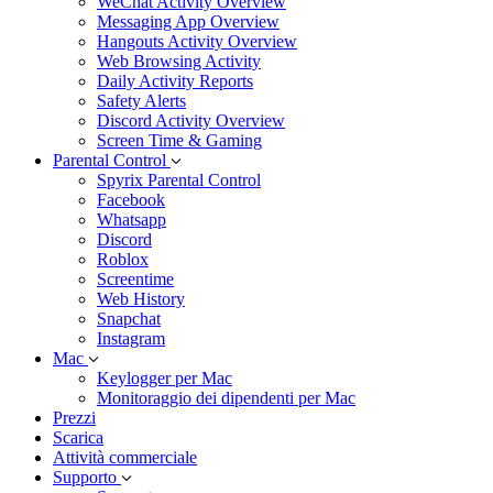
WeChat Activity Overview
Messaging App Overview
Hangouts Activity Overview
Web Browsing Activity
Daily Activity Reports
Safety Alerts
Discord Activity Overview
Screen Time & Gaming
Parental Control
Spyrix Parental Control
Facebook
Whatsapp
Discord
Roblox
Screentime
Web History
Snapchat
Instagram
Mac
Keylogger per Mac
Monitoraggio dei dipendenti per Mac
Prezzi
Scarica
Attività commerciale
Supporto