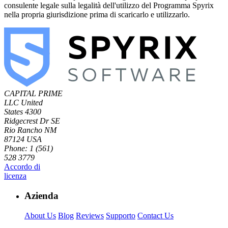
consulente legale sulla legalità dell'utilizzo del Programma Spyrix
nella propria giurisdizione prima di scaricarlo e utilizzarlo.
CAPITAL PRIME
LLC
United
States
4300
Ridgecrest Dr SE
Rio Rancho NM
87124 USA
Phone: 1 (561)
528 3779
Accordo di
licenza
Azienda
About Us
Blog
Reviews
Supporto
Contact Us