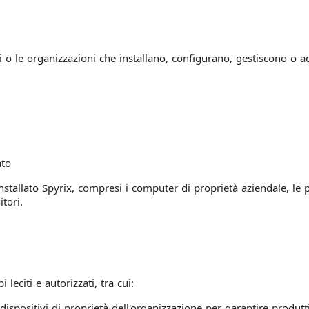
dui o le organizzazioni che installano, configurano, gestiscono o a
ato
 installato Spyrix, compresi i computer di proprietà aziendale, le 
itori.
 leciti e autorizzati, tra cui:
dispositivi di proprietà dell'organizzazione per garantire produtti