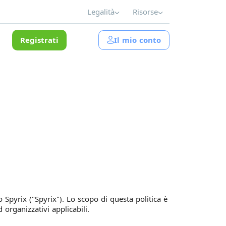
Legalità
Risorse
Registrati
Il mio conto
o Spyrix ("Spyrix"). Lo scopo di questa politica è
 organizzativi applicabili.