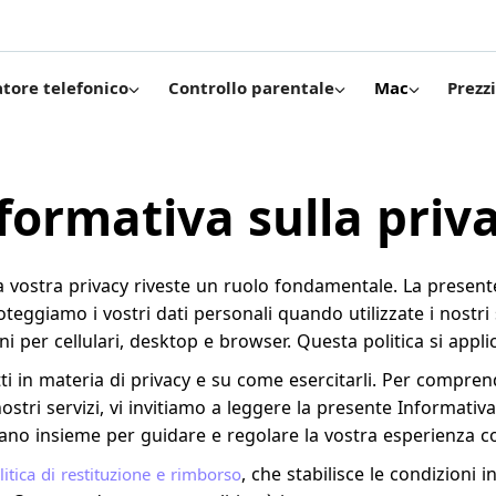
Prezzi
atore telefonico
Controllo parentale
Mac
formativa sulla priv
), la vostra privacy riveste un ruolo fondamentale. La prese
eggiamo i vostri dati personali quando utilizzate i nostri s
i per cellulari, desktop e browser. Questa politica si applica 
tti in materia di privacy e su come esercitarli. Per compren
nostri servizi, vi invitiamo a leggere la presente Informativa
ano insieme per guidare e regolare la vostra esperienza co
, che stabilisce le condizioni 
litica di restituzione e rimborso