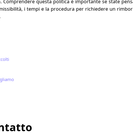
a. Comprendere questa politica è importante se state pens
ammissibilità, i tempi e la procedura per richiedere un rimb
.
colti
ogliamo
ntatto