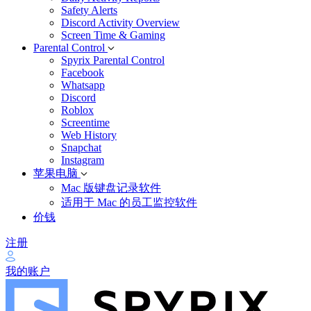
Safety Alerts
Discord Activity Overview
Screen Time & Gaming
Parental Control
Spyrix Parental Control
Facebook
Whatsapp
Discord
Roblox
Screentime
Web History
Snapchat
Instagram
苹果电脑
Mac 版键盘记录软件
适用于 Mac 的员工监控软件
价钱
注册
我的账户