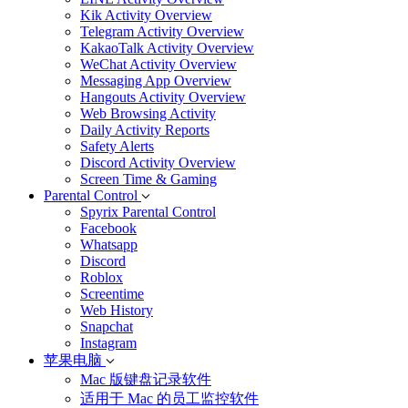
Kik Activity Overview
Telegram Activity Overview
KakaoTalk Activity Overview
WeChat Activity Overview
Messaging App Overview
Hangouts Activity Overview
Web Browsing Activity
Daily Activity Reports
Safety Alerts
Discord Activity Overview
Screen Time & Gaming
Parental Control
Spyrix Parental Control
Facebook
Whatsapp
Discord
Roblox
Screentime
Web History
Snapchat
Instagram
苹果电脑
Mac 版键盘记录软件
适用于 Mac 的员工监控软件