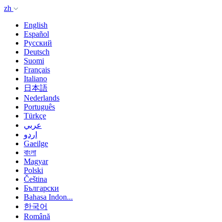
zh
English
Español
Русский
Deutsch
Suomi
Français
Italiano
日本語
Nederlands
Português
Türkçe
عربي
اردو
Gaeilge
বাংলা
Magyar
Polski
Čeština
Български
Bahasa Indon...
한국어
Română