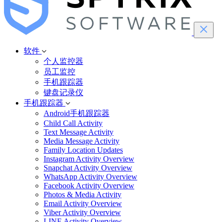
软件
个人监控器
员工监控
手机跟踪器
键盘记录仪
手机跟踪器
Android手机跟踪器
Child Call Activity
Text Message Activity
Media Message Activity
Family Location Updates
Instagram Activity Overview
Snapchat Activity Overview
WhatsApp Activity Overview
Facebook Activity Overview
Photos & Media Activity
Email Activity Overview
Viber Activity Overview
LINE Activity Overview