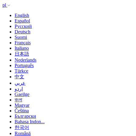
pl
English
Español
Русский
Deutsch
Suomi
Français
Italiano
日本語
Nederlands
Português
Türkçe
中文
عربي
اردو
Gaeilge
বাংলা
Magyar
Čeština
Български
Bahasa Indon...
한국어
Română