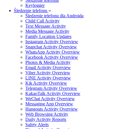
Śledzenie telefonu
Keylogger
Śledzenie telefonu
Śledzenie telefonu dla Androida
Child Call Activity
Text Message Activity
Media Message Activity
Family Location Updates
Instagram Activity Overview
Snapchat Activity Overview
WhatsApp Activity Overview
Facebook Activity Overview
Photos & Media Activity
Email Activity Overview
Viber Activity Overview
LINE Activity Overview
Kik Activity Overview
Telegram Activity Overview
KakaoTalk Activity Overview
WeChat Activity Overview
Messaging App Overview
Hangouts Activity Overview
Web Browsing Activity
Daily Activity Reports
Safety Alerts