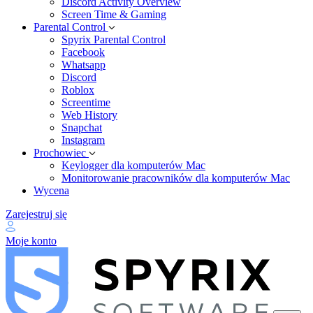
Discord Activity Overview
Screen Time & Gaming
Parental Control
Spyrix Parental Control
Facebook
Whatsapp
Discord
Roblox
Screentime
Web History
Snapchat
Instagram
Prochowiec
Keylogger dla komputerów Mac
Monitorowanie pracowników dla komputerów Mac
Wycena
Zarejestruj się
Moje konto