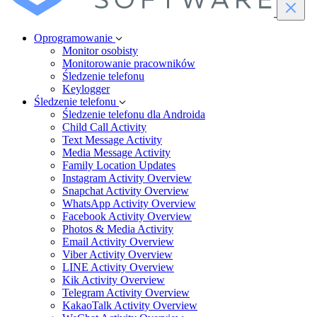
Oprogramowanie
Monitor osobisty
Monitorowanie pracowników
Śledzenie telefonu
Keylogger
Śledzenie telefonu
Śledzenie telefonu dla Androida
Child Call Activity
Text Message Activity
Media Message Activity
Family Location Updates
Instagram Activity Overview
Snapchat Activity Overview
WhatsApp Activity Overview
Facebook Activity Overview
Photos & Media Activity
Email Activity Overview
Viber Activity Overview
LINE Activity Overview
Kik Activity Overview
Telegram Activity Overview
KakaoTalk Activity Overview