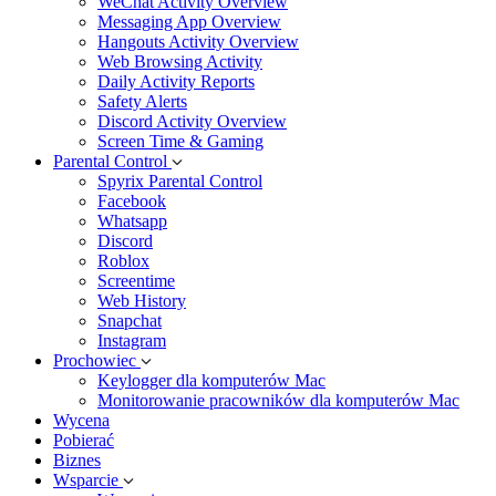
WeChat Activity Overview
Messaging App Overview
Hangouts Activity Overview
Web Browsing Activity
Daily Activity Reports
Safety Alerts
Discord Activity Overview
Screen Time & Gaming
Parental Control
Spyrix Parental Control
Facebook
Whatsapp
Discord
Roblox
Screentime
Web History
Snapchat
Instagram
Prochowiec
Keylogger dla komputerów Mac
Monitorowanie pracowników dla komputerów Mac
Wycena
Pobierać
Biznes
Wsparcie